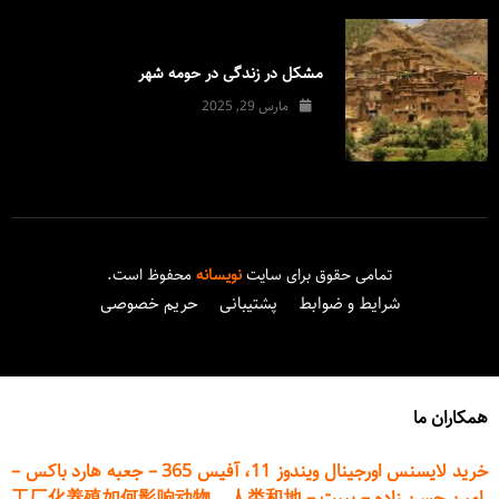
مشکل در زندگی در حومه شهر
مارس 29, 2025
تمامی حقوق برای سایت
نویسانه
محفوظ است.
شرایط و ضوابط
پشتیبانی
حریم خصوصی
همکاران ما
خرید لایسنس اورجینال ویندوز 11، آفیس 365
–
جعبه هارد باکس
–
امین حسن زاده
–
پیپت
–
工厂化养殖如何影响动物、人类和地