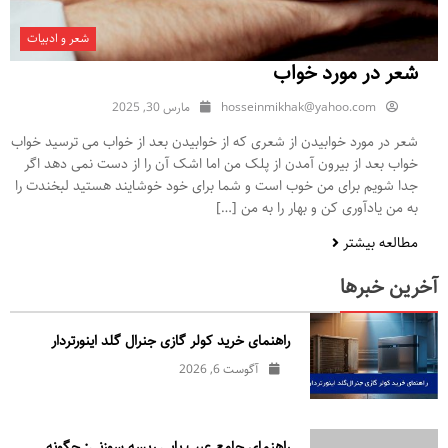
شعر و ادبیات
شعر در مورد خواب
hosseinmikhak@yahoo.com
مارس 30, 2025
شعر در مورد خوابیدن از شعری که از خوابیدن بعد از خواب می ترسید خواب
خواب بعد از بیرون آمدن از پلک من اما اشک آن را از دست نمی دهد اگر
جدا شویم برای من خوب است و شما برای خود خوشایند هستید لبخندت را
به من یادآوری کن و بهار را به من […]
مطالعه بیشتر
آخرین خبرها
راهنمای خرید کولر گازی جنرال‌ گلد اینورتر‌دار
آگوست 6, 2026
راهنمای جامع عیب یابی ریسه سوزنی: چگونه