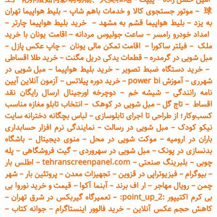
球
–
موتور جستجوی کالا و خدمات باهم شاپ
–
بلیط هواپیما تهران
به یزد
–
بلیط هواپیما قشم به مشهد
–
خرید بلیط هواپیما چارتر
–
امداد خودرو
رامسر
–
ساعت جولیوس مردانه
–
اقامت یونان با خرید
ملک
–
فیلتر ساکورا
–
اقامت تمکن مالی یونان
–
چاپ عکس پ
ازل
–
مبل شویی در گرمدره
–
قطعات
یدکی دریل مگنت
–
خرید طلا اقساطی
–
خرید دستگاه ضبط تصویر
–
خرید بلیط هواپیما
–
مبل شویی در
شهرری
–
آموزش power bi
–
خرید دوره
پیلاتس
–
آزمون آنلاین آیین
نامه رانندگی
–
شیشه خم
–
دوچرخه اورجینال ارسال رایگان ن
قد
اقساط
–
تاج گل
–
مبل شویی در کوهک
–
انتخاب تابلو مغازه مناسب
کسب‌وکار؛ از طراحی تا اجرای تابلوسازی
–
لباس بچگانه دخترانه سایت
نیکو کودک
–
مبل شویی در رسالت
–
نمایندگی نرم افزار حسابداری
باران در ارومیه
–
موکت شویی در محل
–
منوی دیجیتال
–
باشگاه
بدنسازی در پونک
–
مبل شویی در سهروردی
–
گیت فروشگاهی
–
پله
چوبی
–
بلبرینگ صنعتی
–
tehranscreenpanel.com
–
اطلس بار
–
بیوگرام
–
فیزیوتراپی در قزوین
–
تجهیزات معدن
–
پروتئین بار
–
شهر
چمن
–
رویال مهاجر
–
ار اف برند
–
آبنما آکوا
–
قیمت و خرید نوروا بی
بی کرم اکتیپور :point_up_2:
–
تعمیر
گاه گیربکس در شرق تهران
–
کاهش حجم عکس آنلاین
–
خرید فالوور اینستاگرام
–
جوانه کتاب
–