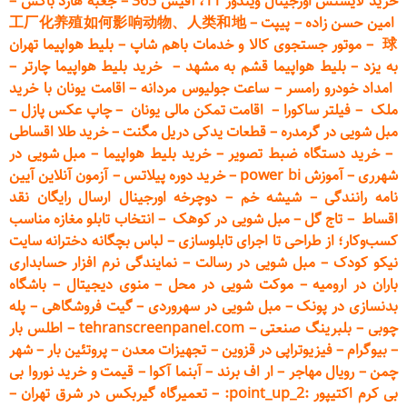
خرید لایسنس اورجینال ویندوز 11، آفیس 365
–
جعبه هارد باکس
–
امین حسن زاده
–
پیپت
–
工厂化养殖如何影响动物、人类和地
球
–
موتور جستجوی کالا و خدمات باهم شاپ
–
بلیط هواپیما تهران
به یزد
–
بلیط هواپیما قشم به مشهد
–
خرید بلیط هواپیما چارتر
–
امداد خودرو
رامسر
–
ساعت جولیوس مردانه
–
اقامت یونان با خرید
ملک
–
فیلتر ساکورا
–
اقامت تمکن مالی یونان
–
چاپ عکس پ
ازل
–
مبل شویی در گرمدره
–
قطعات
یدکی دریل مگنت
–
خرید طلا اقساطی
–
خرید دستگاه ضبط تصویر
–
خرید بلیط هواپیما
–
مبل شویی در
شهرری
–
آموزش power bi
–
خرید دوره
پیلاتس
–
آزمون آنلاین آیین
نامه رانندگی
–
شیشه خم
–
دوچرخه اورجینال ارسال رایگان ن
قد
اقساط
–
تاج گل
–
مبل شویی در کوهک
–
انتخاب تابلو مغازه مناسب
کسب‌وکار؛ از طراحی تا اجرای تابلوسازی
–
لباس بچگانه دخترانه سایت
نیکو کودک
–
مبل شویی در رسالت
–
نمایندگی نرم افزار حسابداری
باران در ارومیه
–
موکت شویی در محل
–
منوی دیجیتال
–
باشگاه
بدنسازی در پونک
–
مبل شویی در سهروردی
–
گیت فروشگاهی
–
پله
چوبی
–
بلبرینگ صنعتی
–
tehranscreenpanel.com
–
اطلس بار
–
بیوگرام
–
فیزیوتراپی در قزوین
–
تجهیزات معدن
–
پروتئین بار
–
شهر
چمن
–
رویال مهاجر
–
ار اف برند
–
آبنما آکوا
–
قیمت و خرید نوروا بی
بی کرم اکتیپور :point_up_2:
–
تعمیر
گاه گیربکس در شرق تهران
–