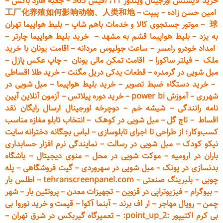
خرید لایسنس اورجینال ویندوز 11، آفیس 365
–
جعبه هارد باکس
–
امین حسن زاده
–
پیپت
–
工厂化养殖如何影响动物、人类和地
球
–
موتور جستجوی کالا و خدمات باهم شاپ
–
بلیط هواپیما تهران
به یزد
–
بلیط هواپیما قشم به مشهد
–
خرید بلیط هواپیما چارتر
–
امداد خودرو
رامسر
–
ساعت جولیوس مردانه
–
اقامت یونان با خرید
ملک
–
فیلتر ساکورا
–
اقامت تمکن مالی یونان
–
چاپ عکس پ
ازل
–
مبل شویی در گرمدره
–
قطعات
یدکی دریل مگنت
–
خرید طلا اقساطی
–
خرید دستگاه ضبط تصویر
–
خرید بلیط هواپیما
–
مبل شویی در
شهرری
–
آموزش power bi
–
خرید دوره
پیلاتس
–
آزمون آنلاین آیین
نامه رانندگی
–
شیشه خم
–
دوچرخه اورجینال ارسال رایگان ن
قد
اقساط
–
تاج گل
–
مبل شویی در کوهک
–
انتخاب تابلو مغازه مناسب
کسب‌وکار؛ از طراحی تا اجرای تابلوسازی
–
لباس بچگانه دخترانه سایت
نیکو کودک
–
مبل شویی در رسالت
–
نمایندگی نرم افزار حسابداری
باران در ارومیه
–
موکت شویی در محل
–
منوی دیجیتال
–
باشگاه
بدنسازی در پونک
–
مبل شویی در سهروردی
–
گیت فروشگاهی
–
پله
چوبی
–
بلبرینگ صنعتی
–
tehranscreenpanel.com
–
اطلس بار
–
بیوگرام
–
فیزیوتراپی در قزوین
–
تجهیزات معدن
–
پروتئین بار
–
شهر
چمن
–
رویال مهاجر
–
ار اف برند
–
آبنما آکوا
–
قیمت و خرید نوروا بی
بی کرم اکتیپور :point_up_2:
–
تعمیر
گاه گیربکس در شرق تهران
–