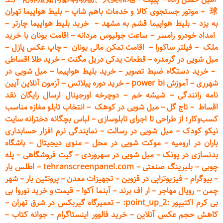
球
–
موتور جستجوی کالا و خدمات باهم شاپ
–
بلیط هواپیما تهران
به یزد
–
بلیط هواپیما قشم به مشهد
–
خرید بلیط هواپیما چارتر
–
امداد خودرو
رامسر
–
ساعت جولیوس مردانه
–
اقامت یونان با خرید
ملک
–
فیلتر ساکورا
–
اقامت تمکن مالی یونان
–
چاپ عکس پ
ازل
–
مبل شویی در گرمدره
–
قطعات
یدکی دریل مگنت
–
خرید طلا اقساطی
–
خرید دستگاه ضبط تصویر
–
خرید بلیط هواپیما
–
مبل شویی در
شهرری
–
آموزش power bi
–
خرید دوره
پیلاتس
–
آزمون آنلاین آیین
نامه رانندگی
–
شیشه خم
–
دوچرخه اورجینال ارسال رایگان ن
قد
اقساط
–
تاج گل
–
مبل شویی در کوهک
–
انتخاب تابلو مغازه مناسب
کسب‌وکار؛ از طراحی تا اجرای تابلوسازی
–
لباس بچگانه دخترانه سایت
نیکو کودک
–
مبل شویی در رسالت
–
نمایندگی نرم افزار حسابداری
باران در ارومیه
–
موکت شویی در محل
–
منوی دیجیتال
–
باشگاه
بدنسازی در پونک
–
مبل شویی در سهروردی
–
گیت فروشگاهی
–
پله
چوبی
–
بلبرینگ صنعتی
–
tehranscreenpanel.com
–
اطلس بار
–
بیوگرام
–
فیزیوتراپی در قزوین
–
تجهیزات معدن
–
پروتئین بار
–
شهر
چمن
–
رویال مهاجر
–
ار اف برند
–
آبنما آکوا
–
قیمت و خرید نوروا بی
بی کرم اکتیپور :point_up_2:
–
تعمیر
گاه گیربکس در شرق تهران
–
کاهش حجم عکس آنلاین
–
خرید فالوور اینستاگرام
–
جوانه کتاب
–