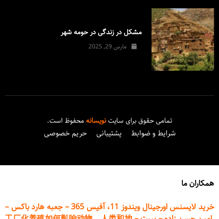
مشکل در زندگی در حومه شهر
مارس 29, 2025
تمامی حقوق برای سایت
نویسانه
محفوظ است.
شرایط و ضوابط
پشتیبانی
حریم خصوصی
همکاران ما
خرید لایسنس اورجینال ویندوز 11، آفیس 365
–
جعبه هارد باکس
–
امین حسن زاده
–
پیپت
–
工厂化养殖如何影响动物、人类和地