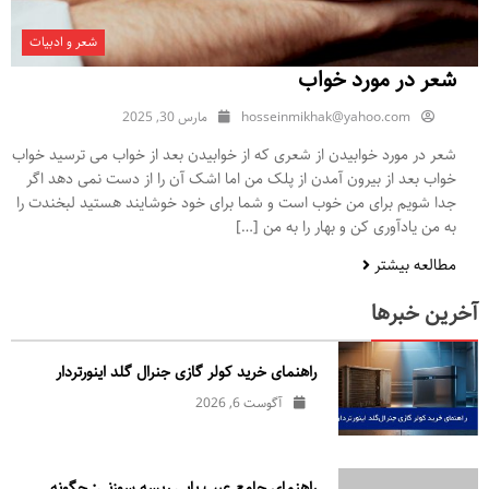
شعر و ادبیات
شعر در مورد خواب
hosseinmikhak@yahoo.com
مارس 30, 2025
شعر در مورد خوابیدن از شعری که از خوابیدن بعد از خواب می ترسید خواب
خواب بعد از بیرون آمدن از پلک من اما اشک آن را از دست نمی دهد اگر
جدا شویم برای من خوب است و شما برای خود خوشایند هستید لبخندت را
به من یادآوری کن و بهار را به من […]
مطالعه بیشتر
آخرین خبرها
راهنمای خرید کولر گازی جنرال‌ گلد اینورتر‌دار
آگوست 6, 2026
راهنمای جامع عیب یابی ریسه سوزنی: چگونه