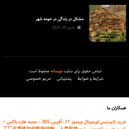
مشکل در زندگی در حومه شهر
مارس 29, 2025
تمامی حقوق برای سایت
نویسانه
محفوظ است.
شرایط و ضوابط
پشتیبانی
حریم خصوصی
همکاران ما
خرید لایسنس اورجینال ویندوز 11، آفیس 365
–
جعبه هارد باکس
–
امین حسن زاده
–
پیپت
–
工厂化养殖如何影响动物、人类和地