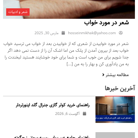
شعر و ادبیات
شعر در مورد خواب
hosseinmikhak@yahoo.com
مارس 30, 2025
شعر در مورد خوابیدن از شعری که از خوابیدن بعد از خواب می ترسید خواب
خواب بعد از بیرون آمدن از پلک من اما اشک آن را از دست نمی دهد اگر
جدا شویم برای من خوب است و شما برای خود خوشایند هستید لبخندت را
به من یادآوری کن و بهار را به من […]
مطالعه بیشتر
آخرین خبرها
راهنمای خرید کولر گازی جنرال‌ گلد اینورتر‌دار
آگوست 6, 2026
راهنمای جامع عیب یابی ریسه سوزنی: چگونه