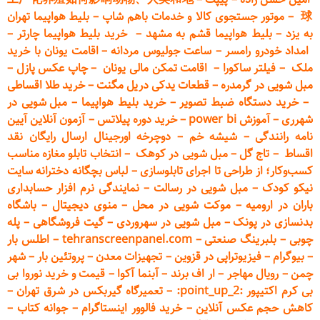
球
–
موتور جستجوی کالا و خدمات باهم شاپ
–
بلیط هواپیما تهران
به یزد
–
بلیط هواپیما قشم به مشهد
–
خرید بلیط هواپیما چارتر
–
امداد خودرو
رامسر
–
ساعت جولیوس مردانه
–
اقامت یونان با خرید
ملک
–
فیلتر ساکورا
–
اقامت تمکن مالی یونان
–
چاپ عکس پ
ازل
–
مبل شویی در گرمدره
–
قطعات
یدکی دریل مگنت
–
خرید طلا اقساطی
–
خرید دستگاه ضبط تصویر
–
خرید بلیط هواپیما
–
مبل شویی در
شهرری
–
آموزش power bi
–
خرید دوره
پیلاتس
–
آزمون آنلاین آیین
نامه رانندگی
–
شیشه خم
–
دوچرخه اورجینال ارسال رایگان ن
قد
اقساط
–
تاج گل
–
مبل شویی در کوهک
–
انتخاب تابلو مغازه مناسب
کسب‌وکار؛ از طراحی تا اجرای تابلوسازی
–
لباس بچگانه دخترانه سایت
نیکو کودک
–
مبل شویی در رسالت
–
نمایندگی نرم افزار حسابداری
باران در ارومیه
–
موکت شویی در محل
–
منوی دیجیتال
–
باشگاه
بدنسازی در پونک
–
مبل شویی در سهروردی
–
گیت فروشگاهی
–
پله
چوبی
–
بلبرینگ صنعتی
–
tehranscreenpanel.com
–
اطلس بار
–
بیوگرام
–
فیزیوتراپی در قزوین
–
تجهیزات معدن
–
پروتئین بار
–
شهر
چمن
–
رویال مهاجر
–
ار اف برند
–
آبنما آکوا
–
قیمت و خرید نوروا بی
بی کرم اکتیپور :point_up_2:
–
تعمیر
گاه گیربکس در شرق تهران
–
کاهش حجم عکس آنلاین
–
خرید فالوور اینستاگرام
–
جوانه کتاب
–