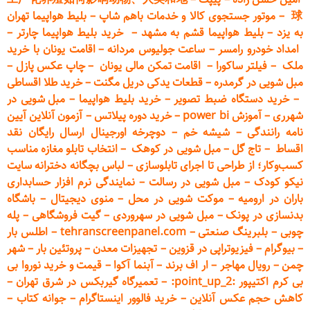
球
–
موتور جستجوی کالا و خدمات باهم شاپ
–
بلیط هواپیما تهران
به یزد
–
بلیط هواپیما قشم به مشهد
–
خرید بلیط هواپیما چارتر
–
امداد خودرو
رامسر
–
ساعت جولیوس مردانه
–
اقامت یونان با خرید
ملک
–
فیلتر ساکورا
–
اقامت تمکن مالی یونان
–
چاپ عکس پ
ازل
–
مبل شویی در گرمدره
–
قطعات
یدکی دریل مگنت
–
خرید طلا اقساطی
–
خرید دستگاه ضبط تصویر
–
خرید بلیط هواپیما
–
مبل شویی در
شهرری
–
آموزش power bi
–
خرید دوره
پیلاتس
–
آزمون آنلاین آیین
نامه رانندگی
–
شیشه خم
–
دوچرخه اورجینال ارسال رایگان ن
قد
اقساط
–
تاج گل
–
مبل شویی در کوهک
–
انتخاب تابلو مغازه مناسب
کسب‌وکار؛ از طراحی تا اجرای تابلوسازی
–
لباس بچگانه دخترانه سایت
نیکو کودک
–
مبل شویی در رسالت
–
نمایندگی نرم افزار حسابداری
باران در ارومیه
–
موکت شویی در محل
–
منوی دیجیتال
–
باشگاه
بدنسازی در پونک
–
مبل شویی در سهروردی
–
گیت فروشگاهی
–
پله
چوبی
–
بلبرینگ صنعتی
–
tehranscreenpanel.com
–
اطلس بار
–
بیوگرام
–
فیزیوتراپی در قزوین
–
تجهیزات معدن
–
پروتئین بار
–
شهر
چمن
–
رویال مهاجر
–
ار اف برند
–
آبنما آکوا
–
قیمت و خرید نوروا بی
بی کرم اکتیپور :point_up_2:
–
تعمیر
گاه گیربکس در شرق تهران
–
کاهش حجم عکس آنلاین
–
خرید فالوور اینستاگرام
–
جوانه کتاب
–