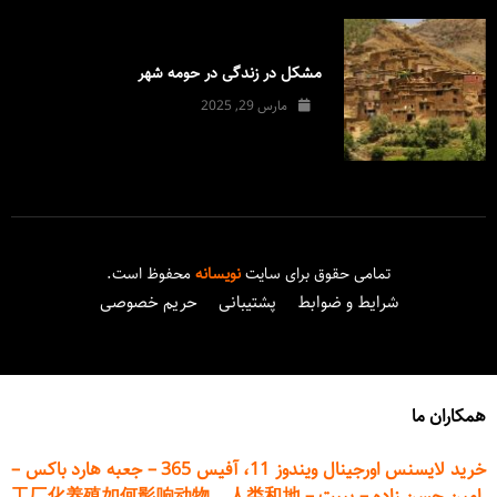
مشکل در زندگی در حومه شهر
مارس 29, 2025
تمامی حقوق برای سایت
نویسانه
محفوظ است.
شرایط و ضوابط
پشتیبانی
حریم خصوصی
همکاران ما
خرید لایسنس اورجینال ویندوز 11، آفیس 365
–
جعبه هارد باکس
–
امین حسن زاده
–
پیپت
–
工厂化养殖如何影响动物、人类和地