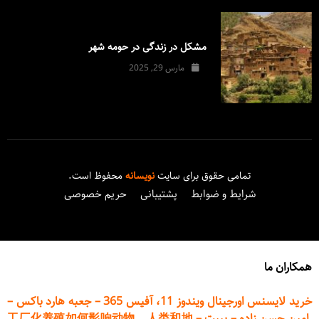
مشکل در زندگی در حومه شهر
مارس 29, 2025
تمامی حقوق برای سایت
نویسانه
محفوظ است.
شرایط و ضوابط
پشتیبانی
حریم خصوصی
همکاران ما
خرید لایسنس اورجینال ویندوز 11، آفیس 365
–
جعبه هارد باکس
–
امین حسن زاده
–
پیپت
–
工厂化养殖如何影响动物、人类和地