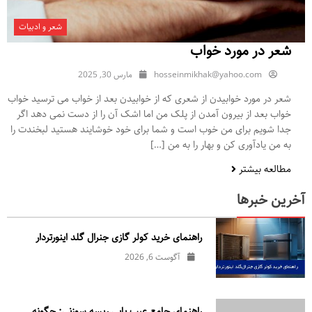
شعر و ادبیات
شعر در مورد خواب
hosseinmikhak@yahoo.com
مارس 30, 2025
شعر در مورد خوابیدن از شعری که از خوابیدن بعد از خواب می ترسید خواب
خواب بعد از بیرون آمدن از پلک من اما اشک آن را از دست نمی دهد اگر
جدا شویم برای من خوب است و شما برای خود خوشایند هستید لبخندت را
به من یادآوری کن و بهار را به من […]
مطالعه بیشتر
آخرین خبرها
راهنمای خرید کولر گازی جنرال‌ گلد اینورتر‌دار
آگوست 6, 2026
راهنمای جامع عیب یابی ریسه سوزنی: چگونه