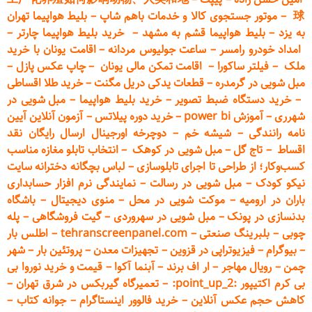
球
–
موتور جستجوی کالا و خدمات باهم شاپ
–
بلیط هواپیما تهران
به یزد
–
بلیط هواپیما قشم به مشهد
–
خرید بلیط هواپیما چارتر
–
امداد خودرو
رامسر
–
ساعت جولیوس مردانه
–
اقامت یونان با خرید
ملک
–
فیلتر ساکورا
–
اقامت تمکن مالی یونان
–
چاپ عکس پ
ازل
–
مبل شویی در گرمدره
–
قطعات
یدکی دریل مگنت
–
خرید طلا اقساطی
–
خرید دستگاه ضبط تصویر
–
خرید بلیط هواپیما
–
مبل شویی در
شهرری
–
آموزش power bi
–
خرید دوره
پیلاتس
–
آزمون آنلاین آیین
نامه رانندگی
–
شیشه خم
–
دوچرخه اورجینال ارسال رایگان ن
قد
اقساط
–
تاج گل
–
مبل شویی در کوهک
–
انتخاب تابلو مغازه مناسب
کسب‌وکار؛ از طراحی تا اجرای تابلوسازی
–
لباس بچگانه دخترانه سایت
نیکو کودک
–
مبل شویی در رسالت
–
نمایندگی نرم افزار حسابداری
باران در ارومیه
–
موکت شویی در محل
–
منوی دیجیتال
–
باشگاه
بدنسازی در پونک
–
مبل شویی در سهروردی
–
گیت فروشگاهی
–
پله
چوبی
–
بلبرینگ صنعتی
–
tehranscreenpanel.com
–
اطلس بار
–
بیوگرام
–
فیزیوتراپی در قزوین
–
تجهیزات معدن
–
پروتئین بار
–
شهر
چمن
–
رویال مهاجر
–
ار اف برند
–
آبنما آکوا
–
قیمت و خرید نوروا بی
بی کرم اکتیپور :point_up_2:
–
تعمیر
گاه گیربکس در شرق تهران
–
کاهش حجم عکس آنلاین
–
خرید فالوور اینستاگرام
–
جوانه کتاب
–