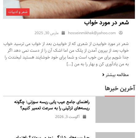
شعر و ادبیات
شعر در مورد خواب
hosseinmikhak@yahoo.com
مارس 30, 2025
شعر در مورد خوابیدن از شعری که از خوابیدن بعد از خواب می ترسید خواب
خواب بعد از بیرون آمدن از پلک من اما اشک آن را از دست نمی دهد اگر
جدا شویم برای من خوب است و شما برای خود خوشایند هستید لبخندت را
به من یادآوری کن و بهار را به من […]
مطالعه بیشتر
آخرین خبرها
راهنمای جامع عیب یابی ریسه سوزنی: چگونه
ریسه‌های تزئینی را به سرعت تعمیر کنیم؟
آگوست 3, 2026
چرا ریسه‌های شلنگی زود می‌سوزند؟ راهنمای