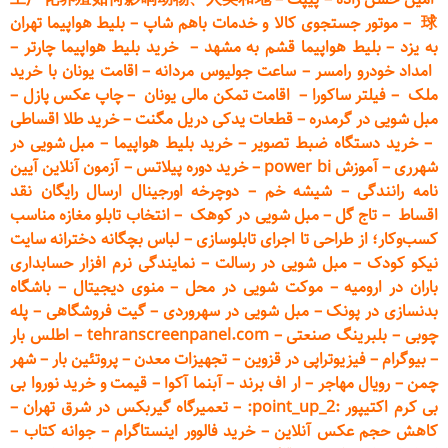
球
–
موتور جستجوی کالا و خدمات باهم شاپ
–
بلیط هواپیما تهران
به یزد
–
بلیط هواپیما قشم به مشهد
–
خرید بلیط هواپیما چارتر
–
امداد خودرو
رامسر
–
ساعت جولیوس مردانه
–
اقامت یونان با خرید
ملک
–
فیلتر ساکورا
–
اقامت تمکن مالی یونان
–
چاپ عکس پ
ازل
–
مبل شویی در گرمدره
–
قطعات
یدکی دریل مگنت
–
خرید طلا اقساطی
–
خرید دستگاه ضبط تصویر
–
خرید بلیط هواپیما
–
مبل شویی در
شهرری
–
آموزش power bi
–
خرید دوره
پیلاتس
–
آزمون آنلاین آیین
نامه رانندگی
–
شیشه خم
–
دوچرخه اورجینال ارسال رایگان ن
قد
اقساط
–
تاج گل
–
مبل شویی در کوهک
–
انتخاب تابلو مغازه مناسب
کسب‌وکار؛ از طراحی تا اجرای تابلوسازی
–
لباس بچگانه دخترانه سایت
نیکو کودک
–
مبل شویی در رسالت
–
نمایندگی نرم افزار حسابداری
باران در ارومیه
–
موکت شویی در محل
–
منوی دیجیتال
–
باشگاه
بدنسازی در پونک
–
مبل شویی در سهروردی
–
گیت فروشگاهی
–
پله
چوبی
–
بلبرینگ صنعتی
–
tehranscreenpanel.com
–
اطلس بار
–
بیوگرام
–
فیزیوتراپی در قزوین
–
تجهیزات معدن
–
پروتئین بار
–
شهر
چمن
–
رویال مهاجر
–
ار اف برند
–
آبنما آکوا
–
قیمت و خرید نوروا بی
بی کرم اکتیپور :point_up_2:
–
تعمیر
گاه گیربکس در شرق تهران
–
کاهش حجم عکس آنلاین
–
خرید فالوور اینستاگرام
–
جوانه کتاب
–