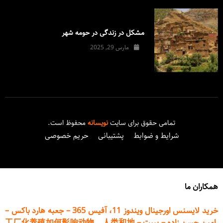
مشکل در زندگی در حومه شهر
مارس 29, 2025
تمامی حقوق برای سایت
نویسانه
محفوظ است.
شرایط و ضوابط
پشتیبانی
حریم خصوصی
همکاران ما
خرید لایسنس اورجینال ویندوز 11، آفیس 365
–
جعبه هارد باکس
–
امین حسن زاده
–
پیپت
–
工厂化养殖如何影响动物、人类和地