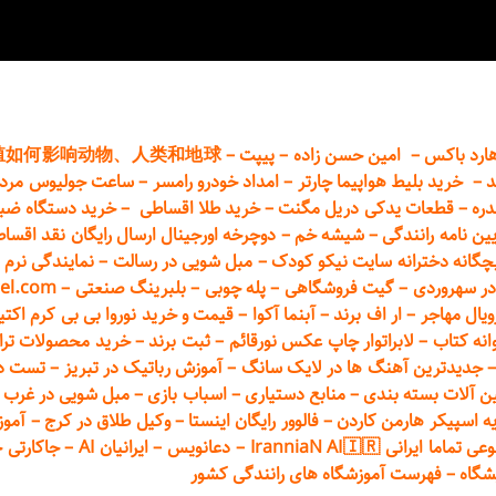
ارد باکس
–
امین حسن زاده
–
پیپت
–
殖如何影响动物、人类和地球
د
–
خرید بلیط هواپیما چارتر
–
امداد خودرو
رامسر
–
ساعت جولیوس مردا
دره
–
قطعات
یدکی دریل مگنت
–
خرید طلا اقساطی
–
خرید دستگاه ضب
یین نامه رانندگی
–
شیشه خم
–
دوچرخه اورجینال ارسال رایگان ن
قد اقسا
چگانه دخترانه سایت نیکو کودک
–
مبل شویی در رسالت
–
نمایندگی نرم ا
ر سهروردی
–
گیت فروشگاهی
–
پله چوبی
–
بلبرینگ صنعتی
–
el.com
ویال مهاجر
–
ار اف برند
–
آبنما آکوا
–
قیمت و خرید نوروا بی بی کرم اکتیپور :t_up_2
انه کتاب
–
لابراتوار چاپ عکس نورقائم
–
ثبت برند
–
خرید محصولات تر
جدیدترین آهنگ ها در لایک سانگ
–
آموزش
رباتیک در تبریز
–
تست دوا
ن آلات بسته بندی
–
منابع دستیاری
–
اسباب بازی
–
مبل شویی در غرب ت
ه اسپیکر هارمن کاردن
–
فالوور رایگان اینستا
–
وکیل طلاق در کرج
–
آموز
 ایرانی IranniaN AI🇮🇷
–
دعانویس
–
ایرانیان AI
–
جاکارتی 
شگاه
–
فهرست آموزشگاه های رانندگی کشور