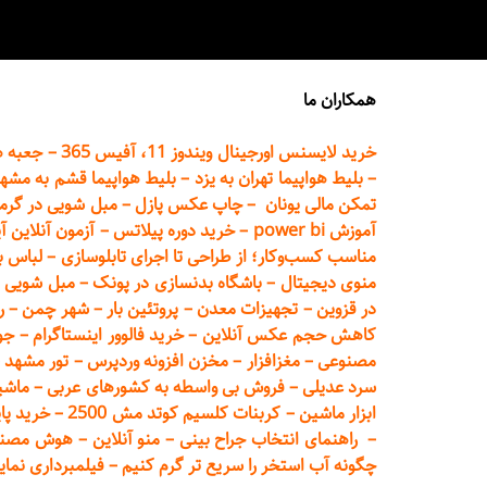
همکاران ما
خرید لایسنس اورجینال ویندوز 11، آفیس 365
–
جعبه ه
–
بلیط هواپیما تهران
به یزد
–
بلیط هواپیما قشم به مشه
تمکن مالی یونان
–
چاپ عکس پ
ازل
–
مبل شویی در گرم
آموزش power bi
–
خرید دوره
پیلاتس
–
آزمون آنلاین آ
مناسب کسب‌وکار؛ از طراحی تا اجرای تابلوسازی
–
لباس ب
منوی دیجیتال
–
باشگاه بدنسازی در پونک
–
مبل شویی د
در قزوین
–
تجهیزات معدن
–
پروتئین بار
–
شهر چمن
–
ر
کاهش حجم عکس آنلاین
–
خرید فالوور اینستاگرام
–
جو
مصنوعی
–
مغزافزار
–
مخزن افزونه وردپرس
–
تور مشهد
–
سرد عدیلی
–
فروش بی واسطه به
کشورهای عربی
–
ماشی
ابزار ماشین
–
کربنات کلسیم کوتد مش 2500
–
خرید پای
–
راهنمای انتخاب جراح بینی
–
منو آنلاین
–
هوش مصنوعی تماما
چگونه آب استخر را سریع تر گرم کنیم
–
فیلمبرداری نمای