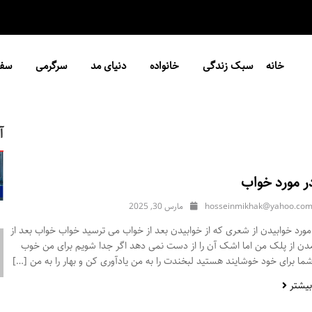
خانه
سبک زندگی
خانواده
دنیای مد
سرگرمی
سفر
آ
ر مورد خواب
hosseinmikhak@yahoo.co
مارس 30, 2025
ورد خوابیدن از شعری که از خوابیدن بعد از خواب می ترسید خواب خواب بعد از
مدن از پلک من اما اشک آن را از دست نمی دهد اگر جدا شویم برای من خوب
ا برای خود خوشایند هستید لبخندت را به من یادآوری کن و بهار را به من […]
بیشتر