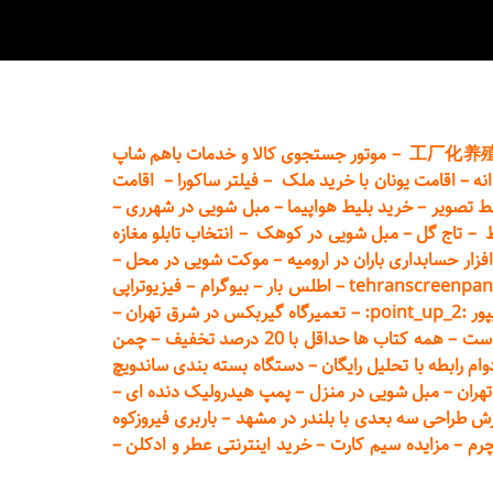
工厂化养
–
موتور جستجوی کالا و خدمات باهم شاپ
نه
–
اقامت یونان با خرید ملک
–
فیلتر ساکورا
–
اقامت
ط تصویر
–
خرید بلیط هواپیما
–
مبل شویی در شهرری
–
ط
–
تاج گل
–
مبل شویی در کوهک
–
انتخاب تابلو مغازه
فزار حسابداری باران در ارومیه
–
موکت شویی در محل
–
tehranscreenpan
–
اطلس بار
–
بیوگرام
–
فیزیوتراپی
poin:
–
تعمیر
گاه گیربکس در شرق تهران
–
است
–
همه کتاب ها حداقل با 20 درصد تخفیف
–
چمن
م رابطه با تحلیل رایگان
–
دستگاه بسته‌ بندی ساندویچ
هران
–
مبل شوی
ی در منزل
–
پمپ هیدرولیک دنده ای
–
ش طراحی سه بعدی با بلندر در مشهد
–
باربری فیروزکوه
چرم
–
مزایده سیم کارت
–
خرید اینترنتی عطر و ادکلن
–