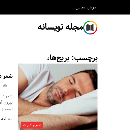
درباره
تماس
مجله نویسانه
برچسب:
بریج‌ها،
شعر د
m
شعر در م
بیرون آ
است و شم
مطالعه 
شعر و ادبیات