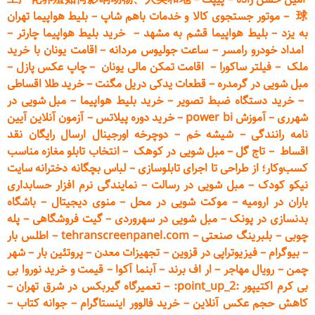
球
–
موتور جستجوی کالا و خدمات باهم شاپ
–
بلیط هواپیما تهران
به یزد
–
بلیط هواپیما قشم به مشهد
–
خرید بلیط هواپیما چارتر
–
امداد خودرو
رامسر
–
ساعت جولیوس مردانه
–
اقامت یونان با خرید
ملک
–
فیلتر ساکورا
–
اقامت تمکن مالی یونان
–
چاپ عکس پ
ازل
–
مبل شویی در گرمدره
–
قطعات
یدکی دریل مگنت
–
خرید طلا اقساطی
–
خرید دستگاه ضبط تصویر
–
خرید بلیط هواپیما
–
مبل شویی در
شهرری
–
آموزش power bi
–
خرید دوره
پیلاتس
–
آزمون آنلاین آیین
نامه رانندگی
–
شیشه خم
–
دوچرخه اورجینال ارسال رایگان ن
قد
اقساط
–
تاج گل
–
مبل شویی در کوهک
–
انتخاب تابلو مغازه مناسب
کسب‌وکار؛ از طراحی تا اجرای تابلوسازی
–
لباس بچگانه دخترانه سایت
نیکو کودک
–
مبل شویی در رسالت
–
نمایندگی نرم افزار حسابداری
باران در ارومیه
–
موکت شویی در محل
–
منوی دیجیتال
–
باشگاه
بدنسازی در پونک
–
مبل شویی در سهروردی
–
گیت فروشگاهی
–
پله
چوبی
–
بلبرینگ صنعتی
–
tehranscreenpanel.com
–
اطلس بار
–
بیوگرام
–
فیزیوتراپی در قزوین
–
تجهیزات معدن
–
پروتئین بار
–
شهر
چمن
–
رویال مهاجر
–
ار اف برند
–
آبنما آکوا
–
قیمت و خرید نوروا بی
بی کرم اکتیپور :point_up_2:
–
تعمیر
گاه گیربکس در شرق تهران
–
کاهش حجم عکس آنلاین
–
خرید فالوور اینستاگرام
–
جوانه کتاب
–