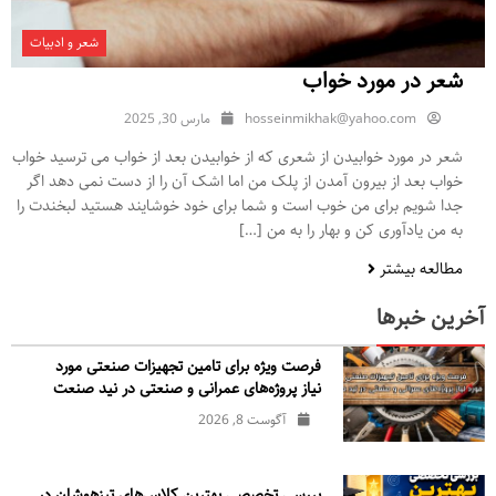
شعر و ادبیات
شعر در مورد خواب
hosseinmikhak@yahoo.com
مارس 30, 2025
شعر در مورد خوابیدن از شعری که از خوابیدن بعد از خواب می ترسید خواب
خواب بعد از بیرون آمدن از پلک من اما اشک آن را از دست نمی دهد اگر
جدا شویم برای من خوب است و شما برای خود خوشایند هستید لبخندت را
به من یادآوری کن و بهار را به من […]
مطالعه بیشتر
آخرین خبرها
فرصت ویژه برای تامین تجهیزات صنعتی مورد
نیاز پروژه‌های عمرانی و صنعتی در نید صنعت
آگوست 8, 2026
بررسی تخصصی بهترین کلاس‌های تیزهوشان در