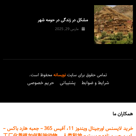
مشکل در زندگی در حومه شهر
مارس 29, 2025
تمامی حقوق برای سایت
نویسانه
محفوظ است.
شرایط و ضوابط
پشتیبانی
حریم خصوصی
همکاران ما
خرید لایسنس اورجینال ویندوز 11، آفیس 365
–
جعبه هارد باکس
–
امین حسن زاده
–
پیپت
–
工厂化养殖如何影响动物、人类和地