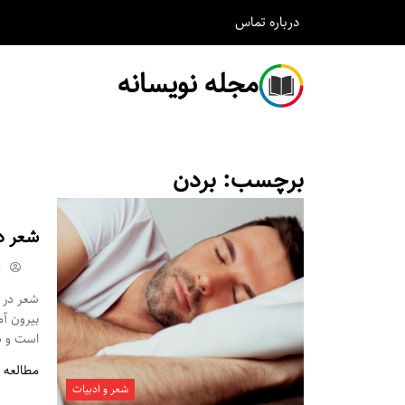
درباره
تماس
مجله نویسانه
برچسب:
بردن
شعر د
m
شعر در م
بیرون آ
است و شم
مطالعه 
شعر و ادبیات