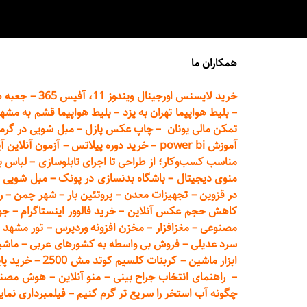
همکاران ما
خرید لایسنس اورجینال ویندوز 11، آفیس 365
–
جعبه ه
–
بلیط هواپیما تهران
به یزد
–
بلیط هواپیما قشم به مشه
تمکن مالی یونان
–
چاپ عکس پ
ازل
–
مبل شویی در گرم
آموزش power bi
–
خرید دوره
پیلاتس
–
آزمون آنلاین آ
مناسب کسب‌وکار؛ از طراحی تا اجرای تابلوسازی
–
لباس ب
منوی دیجیتال
–
باشگاه بدنسازی در پونک
–
مبل شویی د
در قزوین
–
تجهیزات معدن
–
پروتئین بار
–
شهر چمن
–
ر
کاهش حجم عکس آنلاین
–
خرید فالوور اینستاگرام
–
جو
مصنوعی
–
مغزافزار
–
مخزن افزونه وردپرس
–
تور مشهد
–
سرد عدیلی
–
فروش بی واسطه به
کشورهای عربی
–
ماشی
ابزار ماشین
–
کربنات کلسیم کوتد مش 2500
–
خرید پای
–
راهنمای انتخاب جراح بینی
–
منو آنلاین
–
هوش مصنوعی تماما
چگونه آب استخر را سریع تر گرم کنیم
–
فیلمبرداری نمای