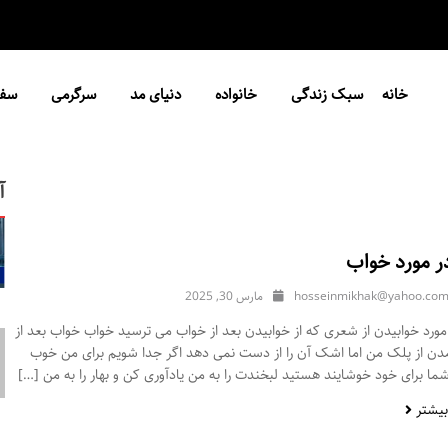
خانه
سبک زندگی
خانواده
دنیای مد
سرگرمی
سفر
آ
ر مورد خواب
hosseinmikhak@yahoo.co
مارس 30, 2025
ورد خوابیدن از شعری که از خوابیدن بعد از خواب می ترسید خواب خواب بعد از
مدن از پلک من اما اشک آن را از دست نمی دهد اگر جدا شویم برای من خوب
ا برای خود خوشایند هستید لبخندت را به من یادآوری کن و بهار را به من […]
بیشتر