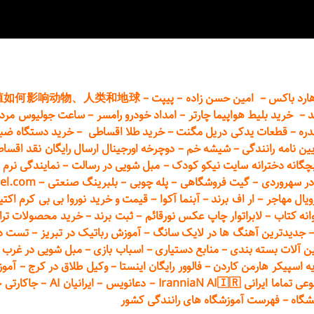
ارد باکس
–
امین حسن زاده
–
پیپت
–
殖如何影响动物、人类和地球
د
–
خرید بلیط هواپیما چارتر
–
امداد خودرو
رامسر
–
ساعت جولیوس مردا
دره
–
قطعات
یدکی دریل مگنت
–
خرید طلا اقساطی
–
خرید دستگاه ضب
یین نامه رانندگی
–
شیشه خم
–
دوچرخه اورجینال ارسال رایگان ن
قد اقسا
چگانه دخترانه سایت نیکو کودک
–
مبل شویی در رسالت
–
نمایندگی نرم ا
ر سهروردی
–
گیت فروشگاهی
–
پله چوبی
–
بلبرینگ صنعتی
–
el.com
ویال مهاجر
–
ار اف برند
–
آبنما آکوا
–
قیمت و خرید نوروا بی بی کرم اکتیپور :t_up_2
انه کتاب
–
لابراتوار چاپ عکس نورقائم
–
ثبت برند
–
خرید محصولات تر
جدیدترین آهنگ ها در لایک سانگ
–
آموزش
رباتیک در تبریز
–
تست دوا
ن آلات بسته بندی
–
منابع دستیاری
–
اسباب بازی
–
مبل شویی در غرب ت
ه اسپیکر هارمن کاردن
–
فالوور رایگان اینستا
–
وکیل طلاق در کرج
–
آموز
 ایرانی IranniaN AI🇮🇷
–
دعانویس
–
ایرانیان AI
–
جاکارتی 
شگاه
–
فهرست آموزشگاه های رانندگی کشور