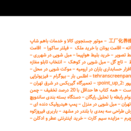
工厂化养
–
موتور جستجوی کالا و خدمات باهم شاپ
نه
–
اقامت یونان با خرید ملک
–
فیلتر ساکورا
–
اقامت
ط تصویر
–
خرید بلیط هواپیما
–
مبل شویی در شهرری
–
ط
–
تاج گل
–
مبل شویی در کوهک
–
انتخاب تابلو مغازه
فزار حسابداری باران در ارومیه
–
موکت شویی در محل
–
tehranscreenpan
–
اطلس بار
–
بیوگرام
–
فیزیوتراپی
poin:
–
تعمیر
گاه گیربکس در شرق تهران
–
است
–
همه کتاب ها حداقل با 20 درصد تخفیف
–
چمن
م رابطه با تحلیل رایگان
–
دستگاه بسته‌ بندی ساندویچ
هران
–
مبل شوی
ی در منزل
–
پمپ هیدرولیک دنده ای
–
ش طراحی سه بعدی با بلندر در مشهد
–
باربری فیروزکوه
چرم
–
مزایده سیم کارت
–
خرید اینترنتی عطر و ادکلن
–