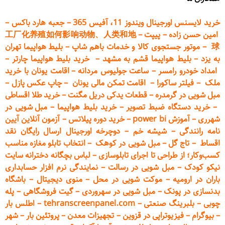
خرید لایسنس اورجینال ویندوز 11، آفیس 365
–
جعبه هارد باکس
–
امین حسن زاده
–
پیپت
–
工厂化养殖如何影响动物、人类和地
球
–
موتور جستجوی کالا و خدمات باهم شاپ
–
بلیط هواپیما تهران
به یزد
–
بلیط هواپیما قشم به مشهد
–
خرید بلیط هواپیما چارتر
–
امداد خودرو
رامسر
–
ساعت جولیوس مردانه
–
اقامت یونان با خرید
ملک
–
فیلتر ساکورا
–
اقامت تمکن مالی یونان
–
چاپ عکس پ
ازل
–
مبل شویی در گرمدره
–
قطعات
یدکی دریل مگنت
–
خرید طلا اقساطی
–
خرید دستگاه ضبط تصویر
–
خرید بلیط هواپیما
–
مبل شویی در
شهرری
–
آموزش power bi
–
خرید دوره
پیلاتس
–
آزمون آنلاین آیین
نامه رانندگی
–
شیشه خم
–
دوچرخه اورجینال ارسال رایگان ن
قد
اقساط
–
تاج گل
–
مبل شویی در کوهک
–
انتخاب تابلو مغازه مناسب
کسب‌وکار؛ از طراحی تا اجرای تابلوسازی
–
لباس بچگانه دخترانه سایت
نیکو کودک
–
مبل شویی در رسالت
–
نمایندگی نرم افزار حسابداری
باران در ارومیه
–
موکت شویی در محل
–
منوی دیجیتال
–
باشگاه
بدنسازی در پونک
–
مبل شویی در سهروردی
–
گیت فروشگاهی
–
پله
چوبی
–
بلبرینگ صنعتی
–
tehranscreenpanel.com
–
اطلس بار
–
بیوگرام
–
فیزیوتراپی در قزوین
–
تجهیزات معدن
–
پروتئین بار
–
شهر