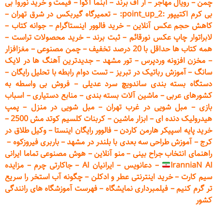
چمن
–
رویال مهاجر
–
ار اف برند
–
آبنما آکوا
–
قیمت و خرید نوروا بی
بی کرم اکتیپور :point_up_2:
–
تعمیر
گاه گیربکس در شرق تهران
–
کاهش حجم عکس آنلاین
–
خرید فالوور اینستاگرام
–
جوانه کتاب
–
لابراتوار چاپ عکس نورقائم
–
ثبت برند
–
خرید محصولات تراست
–
همه کتاب ها حداقل با 20 درصد تخفیف
–
چمن مصنوعی
–
مغزافزار
–
مخزن افزونه وردپرس
–
تور مشهد
–
جدیدترین آهنگ ها در لایک
سانگ
–
آموزش
رباتیک در تبریز
–
تست دوام رابطه با تحلیل رایگان
–
دستگاه بسته‌ بندی ساندویچ سرد عدیلی
–
فروش بی واسطه به
کشورهای عربی
–
ماشین آلات بسته بندی
–
منابع دستیاری
–
اسباب
بازی
–
مبل شویی در غرب تهران
–
مبل شوی
ی در منزل
–
پمپ
هیدرولیک دنده ای
–
ابزار ماشین
–
کربنات کلسیم کوتد مش 2500
–
خرید پایه اسپیکر هارمن کاردن
–
فالوور رایگان اینستا
–
وکیل طلاق در
کرج
–
آموزش طراحی سه بعدی با بلندر در مشهد
–
باربری فیروزکوه
–
راهنمای انتخاب جراح بینی
–
منو آنلاین
–
هوش مصنوعی تماما ایرانی
IranniaN AI
–
دعانویس
–
ایرانیان AI
–
جاکارتی چرم
–
مزایده
سیم کارت
–
خرید اینترنتی عطر و ادکلن
–
چگونه آب استخر را سریع
تر گرم کنیم
–
فیلمبرداری نمایشگاه
–
فهرست آموزشگاه های رانندگی
کشور