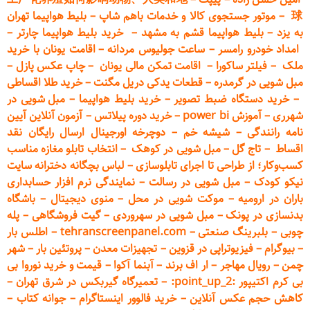
球
–
موتور جستجوی کالا و خدمات باهم شاپ
–
بلیط هواپیما تهران
به یزد
–
بلیط هواپیما قشم به مشهد
–
خرید بلیط هواپیما چارتر
–
امداد خودرو
رامسر
–
ساعت جولیوس مردانه
–
اقامت یونان با خرید
ملک
–
فیلتر ساکورا
–
اقامت تمکن مالی یونان
–
چاپ عکس پ
ازل
–
مبل شویی در گرمدره
–
قطعات
یدکی دریل مگنت
–
خرید طلا اقساطی
–
خرید دستگاه ضبط تصویر
–
خرید بلیط هواپیما
–
مبل شویی در
شهرری
–
آموزش power bi
–
خرید دوره
پیلاتس
–
آزمون آنلاین آیین
نامه رانندگی
–
شیشه خم
–
دوچرخه اورجینال ارسال رایگان ن
قد
اقساط
–
تاج گل
–
مبل شویی در کوهک
–
انتخاب تابلو مغازه مناسب
کسب‌وکار؛ از طراحی تا اجرای تابلوسازی
–
لباس بچگانه دخترانه سایت
نیکو کودک
–
مبل شویی در رسالت
–
نمایندگی نرم افزار حسابداری
باران در ارومیه
–
موکت شویی در محل
–
منوی دیجیتال
–
باشگاه
بدنسازی در پونک
–
مبل شویی در سهروردی
–
گیت فروشگاهی
–
پله
چوبی
–
بلبرینگ صنعتی
–
tehranscreenpanel.com
–
اطلس بار
–
بیوگرام
–
فیزیوتراپی در قزوین
–
تجهیزات معدن
–
پروتئین بار
–
شهر
چمن
–
رویال مهاجر
–
ار اف برند
–
آبنما آکوا
–
قیمت و خرید نوروا بی
بی کرم اکتیپور :point_up_2:
–
تعمیر
گاه گیربکس در شرق تهران
–
کاهش حجم عکس آنلاین
–
خرید فالوور اینستاگرام
–
جوانه کتاب
–