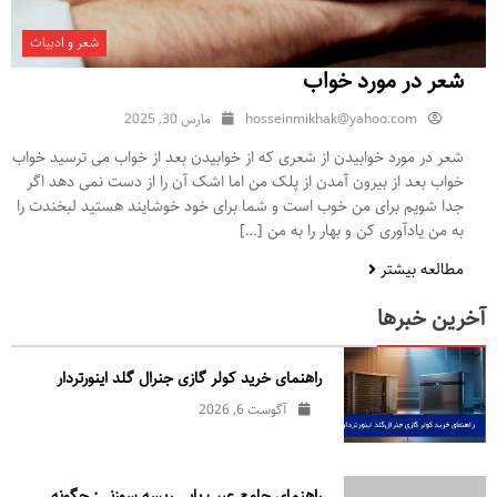
شعر و ادبیات
شعر در مورد خواب
hosseinmikhak@yahoo.com
مارس 30, 2025
شعر در مورد خوابیدن از شعری که از خوابیدن بعد از خواب می ترسید خواب
خواب بعد از بیرون آمدن از پلک من اما اشک آن را از دست نمی دهد اگر
جدا شویم برای من خوب است و شما برای خود خوشایند هستید لبخندت را
به من یادآوری کن و بهار را به من […]
مطالعه بیشتر
آخرین خبرها
راهنمای خرید کولر گازی جنرال‌ گلد اینورتر‌دار
آگوست 6, 2026
راهنمای جامع عیب یابی ریسه سوزنی: چگونه