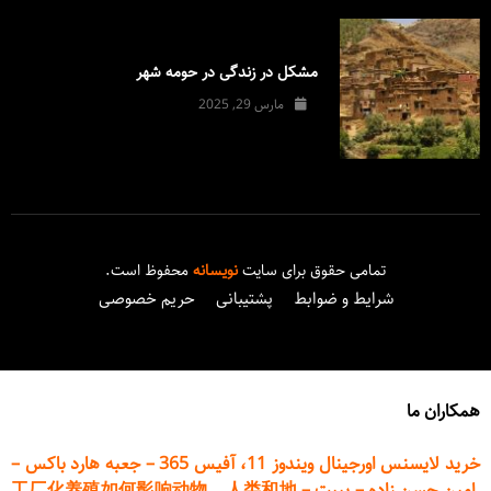
مشکل در زندگی در حومه شهر
مارس 29, 2025
تمامی حقوق برای سایت
نویسانه
محفوظ است.
شرایط و ضوابط
پشتیبانی
حریم خصوصی
همکاران ما
خرید لایسنس اورجینال ویندوز 11، آفیس 365
–
جعبه هارد باکس
–
امین حسن زاده
–
پیپت
–
工厂化养殖如何影响动物、人类和地