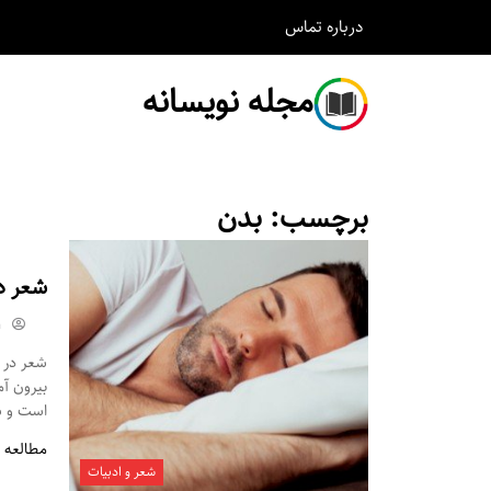
درباره
تماس
مجله نویسانه
برچسب:
بدن
شعر د
m
شعر در م
بیرون آ
است و شم
مطالعه 
شعر و ادبیات