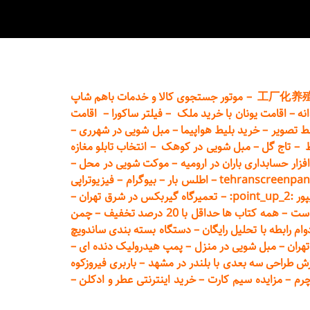
工厂化养
–
موتور جستجوی کالا و خدمات باهم شاپ
نه
–
اقامت یونان با خرید ملک
–
فیلتر ساکورا
–
اقامت
ط تصویر
–
خرید بلیط هواپیما
–
مبل شویی در شهرری
–
ط
–
تاج گل
–
مبل شویی در کوهک
–
انتخاب تابلو مغازه
فزار حسابداری باران در ارومیه
–
موکت شویی در محل
–
tehranscreenpan
–
اطلس بار
–
بیوگرام
–
فیزیوتراپی
poin:
–
تعمیر
گاه گیربکس در شرق تهران
–
است
–
همه کتاب ها حداقل با 20 درصد تخفیف
–
چمن
م رابطه با تحلیل رایگان
–
دستگاه بسته‌ بندی ساندویچ
هران
–
مبل شوی
ی در منزل
–
پمپ هیدرولیک دنده ای
–
ش طراحی سه بعدی با بلندر در مشهد
–
باربری فیروزکوه
چرم
–
مزایده سیم کارت
–
خرید اینترنتی عطر و ادکلن
–