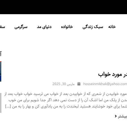
خانه
سبک زندگی
خانواده
دنیای مد
سرگرمی
سفر
آ
ر مورد خواب
hosseinmikhak@yahoo.co
مارس 30, 2025
ورد خوابیدن از شعری که از خوابیدن بعد از خواب می ترسید خواب خواب بعد از
مدن از پلک من اما اشک آن را از دست نمی دهد اگر جدا شویم برای من خوب
ا برای خود خوشایند هستید لبخندت را به من یادآوری کن و بهار را به من […]
بیشتر