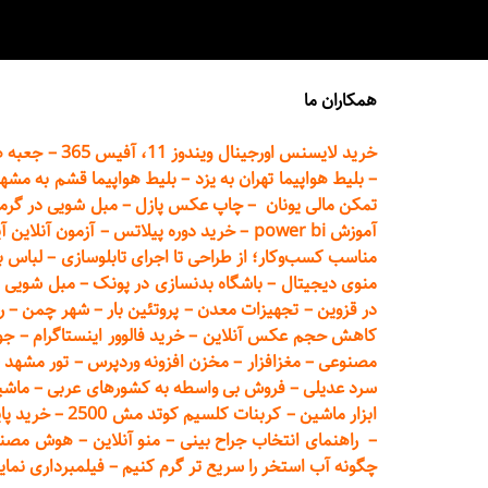
همکاران ما
خرید لایسنس اورجینال ویندوز 11، آفیس 365
–
جعبه ه
–
بلیط هواپیما تهران
به یزد
–
بلیط هواپیما قشم به مشه
تمکن مالی یونان
–
چاپ عکس پ
ازل
–
مبل شویی در گرم
آموزش power bi
–
خرید دوره
پیلاتس
–
آزمون آنلاین آ
مناسب کسب‌وکار؛ از طراحی تا اجرای تابلوسازی
–
لباس ب
منوی دیجیتال
–
باشگاه بدنسازی در پونک
–
مبل شویی د
در قزوین
–
تجهیزات معدن
–
پروتئین بار
–
شهر چمن
–
ر
کاهش حجم عکس آنلاین
–
خرید فالوور اینستاگرام
–
جو
مصنوعی
–
مغزافزار
–
مخزن افزونه وردپرس
–
تور مشهد
–
سرد عدیلی
–
فروش بی واسطه به
کشورهای عربی
–
ماشی
ابزار ماشین
–
کربنات کلسیم کوتد مش 2500
–
خرید پای
–
راهنمای انتخاب جراح بینی
–
منو آنلاین
–
هوش مصنوعی تماما
چگونه آب استخر را سریع تر گرم کنیم
–
فیلمبرداری نمای