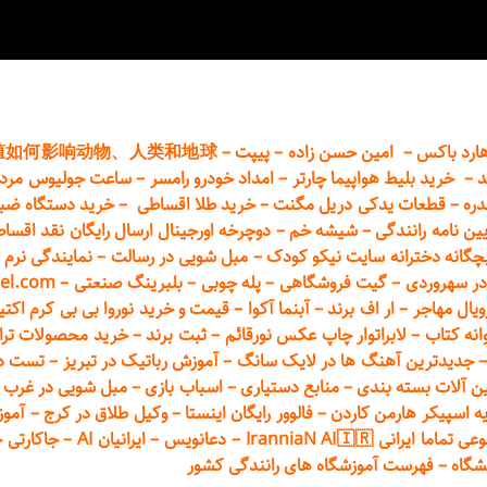
ارد باکس
–
امین حسن زاده
–
پیپت
–
殖如何影响动物、人类和地球
د
–
خرید بلیط هواپیما چارتر
–
امداد خودرو
رامسر
–
ساعت جولیوس مردا
دره
–
قطعات
یدکی دریل مگنت
–
خرید طلا اقساطی
–
خرید دستگاه ضب
یین نامه رانندگی
–
شیشه خم
–
دوچرخه اورجینال ارسال رایگان ن
قد اقسا
چگانه دخترانه سایت نیکو کودک
–
مبل شویی در رسالت
–
نمایندگی نرم ا
ر سهروردی
–
گیت فروشگاهی
–
پله چوبی
–
بلبرینگ صنعتی
–
el.com
ویال مهاجر
–
ار اف برند
–
آبنما آکوا
–
قیمت و خرید نوروا بی بی کرم اکتیپور :t_up_2
انه کتاب
–
لابراتوار چاپ عکس نورقائم
–
ثبت برند
–
خرید محصولات تر
جدیدترین آهنگ ها در لایک سانگ
–
آموزش
رباتیک در تبریز
–
تست دوا
ن آلات بسته بندی
–
منابع دستیاری
–
اسباب بازی
–
مبل شویی در غرب ت
ه اسپیکر هارمن کاردن
–
فالوور رایگان اینستا
–
وکیل طلاق در کرج
–
آموز
 ایرانی IranniaN AI🇮🇷
–
دعانویس
–
ایرانیان AI
–
جاکارتی 
شگاه
–
فهرست آموزشگاه های رانندگی کشور