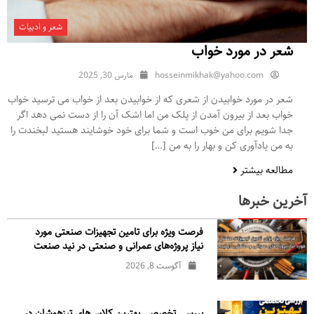
شعر و ادبیات
شعر در مورد خواب
hosseinmikhak@yahoo.com
مارس 30, 2025
شعر در مورد خوابیدن از شعری که از خوابیدن بعد از خواب می ترسید خواب
خواب بعد از بیرون آمدن از پلک من اما اشک آن را از دست نمی دهد اگر
جدا شویم برای من خوب است و شما برای خود خوشایند هستید لبخندت را
به من یادآوری کن و بهار را به من […]
مطالعه بیشتر
آخرین خبرها
فرصت ویژه برای تامین تجهیزات صنعتی مورد
نیاز پروژه‌های عمرانی و صنعتی در نید صنعت
آگوست 8, 2026
بررسی تخصصی بهترین کلاس‌های تیزهوشان در