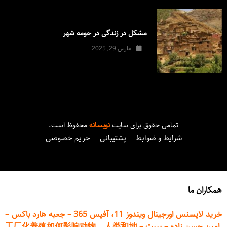
مشکل در زندگی در حومه شهر
مارس 29, 2025
تمامی حقوق برای سایت
نویسانه
محفوظ است.
شرایط و ضوابط
پشتیبانی
حریم خصوصی
همکاران ما
خرید لایسنس اورجینال ویندوز 11، آفیس 365
–
جعبه هارد باکس
–
امین حسن زاده
–
پیپت
–
工厂化养殖如何影响动物、人类和地