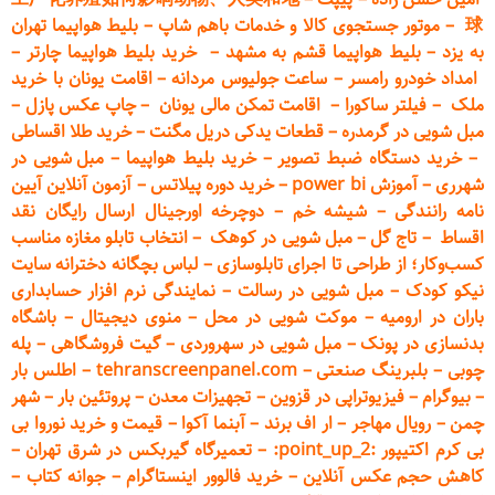
球
–
موتور جستجوی کالا و خدمات باهم شاپ
–
بلیط هواپیما تهران
به یزد
–
بلیط هواپیما قشم به مشهد
–
خرید بلیط هواپیما چارتر
–
امداد خودرو
رامسر
–
ساعت جولیوس مردانه
–
اقامت یونان با خرید
ملک
–
فیلتر ساکورا
–
اقامت تمکن مالی یونان
–
چاپ عکس پ
ازل
–
مبل شویی در گرمدره
–
قطعات
یدکی دریل مگنت
–
خرید طلا اقساطی
–
خرید دستگاه ضبط تصویر
–
خرید بلیط هواپیما
–
مبل شویی در
شهرری
–
آموزش power bi
–
خرید دوره
پیلاتس
–
آزمون آنلاین آیین
نامه رانندگی
–
شیشه خم
–
دوچرخه اورجینال ارسال رایگان ن
قد
اقساط
–
تاج گل
–
مبل شویی در کوهک
–
انتخاب تابلو مغازه مناسب
کسب‌وکار؛ از طراحی تا اجرای تابلوسازی
–
لباس بچگانه دخترانه سایت
نیکو کودک
–
مبل شویی در رسالت
–
نمایندگی نرم افزار حسابداری
باران در ارومیه
–
موکت شویی در محل
–
منوی دیجیتال
–
باشگاه
بدنسازی در پونک
–
مبل شویی در سهروردی
–
گیت فروشگاهی
–
پله
چوبی
–
بلبرینگ صنعتی
–
tehranscreenpanel.com
–
اطلس بار
–
بیوگرام
–
فیزیوتراپی در قزوین
–
تجهیزات معدن
–
پروتئین بار
–
شهر
چمن
–
رویال مهاجر
–
ار اف برند
–
آبنما آکوا
–
قیمت و خرید نوروا بی
بی کرم اکتیپور :point_up_2:
–
تعمیر
گاه گیربکس در شرق تهران
–
کاهش حجم عکس آنلاین
–
خرید فالوور اینستاگرام
–
جوانه کتاب
–