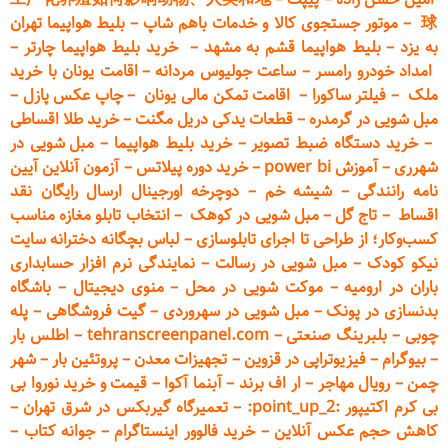
球
–
موتور جستجوی کالا و خدمات باهم شاپ
–
بلیط هواپیما تهران
به یزد
–
بلیط هواپیما قشم به مشهد
–
خرید بلیط هواپیما چارتر
–
امداد خودرو
رامسر
–
ساعت جولیوس مردانه
–
اقامت یونان با خرید
ملک
–
فیلتر ساکورا
–
اقامت تمکن مالی یونان
–
چاپ عکس پ
ازل
–
مبل شویی در گرمدره
–
قطعات
یدکی دریل مگنت
–
خرید طلا اقساطی
–
خرید دستگاه ضبط تصویر
–
خرید بلیط هواپیما
–
مبل شویی در
شهرری
–
آموزش power bi
–
خرید دوره
پیلاتس
–
آزمون آنلاین آیین
نامه رانندگی
–
شیشه خم
–
دوچرخه اورجینال ارسال رایگان ن
قد
اقساط
–
تاج گل
–
مبل شویی در کوهک
–
انتخاب تابلو مغازه مناسب
کسب‌وکار؛ از طراحی تا اجرای تابلوسازی
–
لباس بچگانه دخترانه سایت
نیکو کودک
–
مبل شویی در رسالت
–
نمایندگی نرم افزار حسابداری
باران در ارومیه
–
موکت شویی در محل
–
منوی دیجیتال
–
باشگاه
بدنسازی در پونک
–
مبل شویی در سهروردی
–
گیت فروشگاهی
–
پله
چوبی
–
بلبرینگ صنعتی
–
tehranscreenpanel.com
–
اطلس بار
–
بیوگرام
–
فیزیوتراپی در قزوین
–
تجهیزات معدن
–
پروتئین بار
–
شهر
چمن
–
رویال مهاجر
–
ار اف برند
–
آبنما آکوا
–
قیمت و خرید نوروا بی
بی کرم اکتیپور :point_up_2:
–
تعمیر
گاه گیربکس در شرق تهران
–
کاهش حجم عکس آنلاین
–
خرید فالوور اینستاگرام
–
جوانه کتاب
–