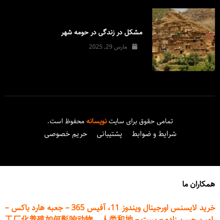
مشکل در زندگی در حومه شهر
مارس 29, 2025
تمامی حقوق برای سایت
نویسانه
محفوظ است.
شرایط و ضوابط
پشتیبانی
حریم خصوصی
همکاران ما
خرید لایسنس اورجینال ویندوز 11، آفیس 365
–
جعبه هارد باکس
–
امین حسن زاده
–
پیپت
–
工厂化养殖如何影响动物、人类和地