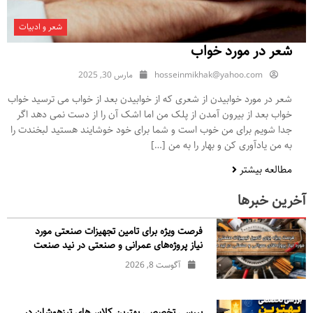
شعر و ادبیات
شعر در مورد خواب
hosseinmikhak@yahoo.com
مارس 30, 2025
شعر در مورد خوابیدن از شعری که از خوابیدن بعد از خواب می ترسید خواب
خواب بعد از بیرون آمدن از پلک من اما اشک آن را از دست نمی دهد اگر
جدا شویم برای من خوب است و شما برای خود خوشایند هستید لبخندت را
به من یادآوری کن و بهار را به من […]
مطالعه بیشتر
آخرین خبرها
فرصت ویژه برای تامین تجهیزات صنعتی مورد
نیاز پروژه‌های عمرانی و صنعتی در نید صنعت
آگوست 8, 2026
بررسی تخصصی بهترین کلاس‌های تیزهوشان در