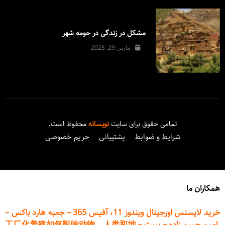
مشکل در زندگی در حومه شهر
مارس 29, 2025
تمامی حقوق برای سایت
نویسانه
محفوظ است.
شرایط و ضوابط
پشتیبانی
حریم خصوصی
همکاران ما
خرید لایسنس اورجینال ویندوز 11، آفیس 365
–
جعبه هارد باکس
–
امین حسن زاده
–
پیپت
–
工厂化养殖如何影响动物、人类和地