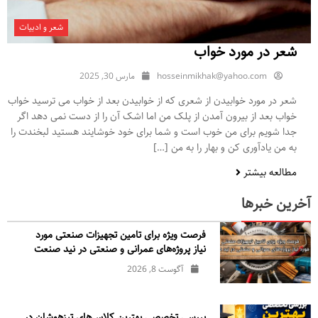
شعر و ادبیات
شعر در مورد خواب
hosseinmikhak@yahoo.com
مارس 30, 2025
شعر در مورد خوابیدن از شعری که از خوابیدن بعد از خواب می ترسید خواب
خواب بعد از بیرون آمدن از پلک من اما اشک آن را از دست نمی دهد اگر
جدا شویم برای من خوب است و شما برای خود خوشایند هستید لبخندت را
به من یادآوری کن و بهار را به من […]
مطالعه بیشتر
آخرین خبرها
فرصت ویژه برای تامین تجهیزات صنعتی مورد
نیاز پروژه‌های عمرانی و صنعتی در نید صنعت
آگوست 8, 2026
بررسی تخصصی بهترین کلاس‌های تیزهوشان در