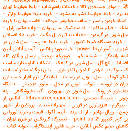
球
–
موتور جستجوی کالا و خدمات باهم شاپ
–
بلیط هواپیما تهران
به یزد
–
بلیط هواپیما قشم به مشهد
–
خرید بلیط هواپیما چارتر
–
امداد خودرو
رامسر
–
ساعت جولیوس مردانه
–
اقامت یونان با خرید
ملک
–
فیلتر ساکورا
–
اقامت تمکن مالی یونان
–
چاپ عکس پ
ازل
–
مبل شویی در گرمدره
–
قطعات
یدکی دریل مگنت
–
خرید طلا اقساطی
–
خرید دستگاه ضبط تصویر
–
خرید بلیط هواپیما
–
مبل شویی در
شهرری
–
آموزش power bi
–
خرید دوره
پیلاتس
–
آزمون آنلاین آیین
نامه رانندگی
–
شیشه خم
–
دوچرخه اورجینال ارسال رایگان ن
قد
اقساط
–
تاج گل
–
مبل شویی در کوهک
–
انتخاب تابلو مغازه مناسب
کسب‌وکار؛ از طراحی تا اجرای تابلوسازی
–
لباس بچگانه دخترانه سایت
نیکو کودک
–
مبل شویی در رسالت
–
نمایندگی نرم افزار حسابداری
باران در ارومیه
–
موکت شویی در محل
–
منوی دیجیتال
–
باشگاه
بدنسازی در پونک
–
مبل شویی در سهروردی
–
گیت فروشگاهی
–
پله
چوبی
–
بلبرینگ صنعتی
–
tehranscreenpanel.com
–
اطلس بار
–
بیوگرام
–
فیزیوتراپی در قزوین
–
تجهیزات معدن
–
پروتئین بار
–
شهر
چمن
–
رویال مهاجر
–
ار اف برند
–
آبنما آکوا
–
قیمت و خرید نوروا بی
بی کرم اکتیپور :point_up_2:
–
تعمیر
گاه گیربکس در شرق تهران
–
کاهش حجم عکس آنلاین
–
خرید فالوور اینستاگرام
–
جوانه کتاب
–