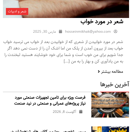
شعر و ادبیات
شعر در مورد خواب
hosseinmikhak@yahoo.com
مارس 30, 2025
شعر در مورد خوابیدن از شعری که از خوابیدن بعد از خواب می ترسید خواب
خواب بعد از بیرون آمدن از پلک من اما اشک آن را از دست نمی دهد اگر
جدا شویم برای من خوب است و شما برای خود خوشایند هستید لبخندت را
به من یادآوری کن و بهار را به من […]
مطالعه بیشتر
آخرین خبرها
فرصت ویژه برای تامین تجهیزات صنعتی مورد
نیاز پروژه‌های عمرانی و صنعتی در نید صنعت
آگوست 8, 2026
بررسی تخصصی بهترین کلاس‌های تیزهوشان در