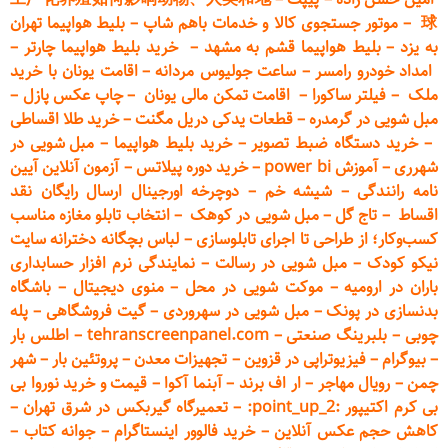
球
–
موتور جستجوی کالا و خدمات باهم شاپ
–
بلیط هواپیما تهران
به یزد
–
بلیط هواپیما قشم به مشهد
–
خرید بلیط هواپیما چارتر
–
امداد خودرو
رامسر
–
ساعت جولیوس مردانه
–
اقامت یونان با خرید
ملک
–
فیلتر ساکورا
–
اقامت تمکن مالی یونان
–
چاپ عکس پ
ازل
–
مبل شویی در گرمدره
–
قطعات
یدکی دریل مگنت
–
خرید طلا اقساطی
–
خرید دستگاه ضبط تصویر
–
خرید بلیط هواپیما
–
مبل شویی در
شهرری
–
آموزش power bi
–
خرید دوره
پیلاتس
–
آزمون آنلاین آیین
نامه رانندگی
–
شیشه خم
–
دوچرخه اورجینال ارسال رایگان ن
قد
اقساط
–
تاج گل
–
مبل شویی در کوهک
–
انتخاب تابلو مغازه مناسب
کسب‌وکار؛ از طراحی تا اجرای تابلوسازی
–
لباس بچگانه دخترانه سایت
نیکو کودک
–
مبل شویی در رسالت
–
نمایندگی نرم افزار حسابداری
باران در ارومیه
–
موکت شویی در محل
–
منوی دیجیتال
–
باشگاه
بدنسازی در پونک
–
مبل شویی در سهروردی
–
گیت فروشگاهی
–
پله
چوبی
–
بلبرینگ صنعتی
–
tehranscreenpanel.com
–
اطلس بار
–
بیوگرام
–
فیزیوتراپی در قزوین
–
تجهیزات معدن
–
پروتئین بار
–
شهر
چمن
–
رویال مهاجر
–
ار اف برند
–
آبنما آکوا
–
قیمت و خرید نوروا بی
بی کرم اکتیپور :point_up_2:
–
تعمیر
گاه گیربکس در شرق تهران
–
کاهش حجم عکس آنلاین
–
خرید فالوور اینستاگرام
–
جوانه کتاب
–