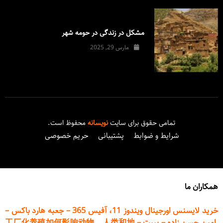
مشکل در زندگی در حومه شهر
مارس 29, 2025
تمامی حقوق برای سایت
نویسانه
محفوظ است.
شرایط و ضوابط
پشتیبانی
حریم خصوصی
همکاران ما
خرید لایسنس اورجینال ویندوز 11، آفیس 365
–
جعبه هارد باکس
–
امین حسن زاده
–
پیپت
–
工厂化养殖如何影响动物、人类和地