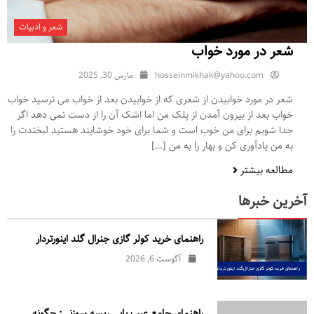
شعر و ادبیات
شعر در مورد خواب
hosseinmikhak@yahoo.com
مارس 30, 2025
شعر در مورد خوابیدن از شعری که از خوابیدن بعد از خواب می ترسید خواب
خواب بعد از بیرون آمدن از پلک من اما اشک آن را از دست نمی دهد اگر
جدا شویم برای من خوب است و شما برای خود خوشایند هستید لبخندت را
به من یادآوری کن و بهار را به من […]
مطالعه بیشتر
آخرین خبرها
راهنمای خرید کولر گازی جنرال‌ گلد اینورتر‌دار
آگوست 6, 2026
راهنمای جامع عیب یابی ریسه سوزنی: چگونه