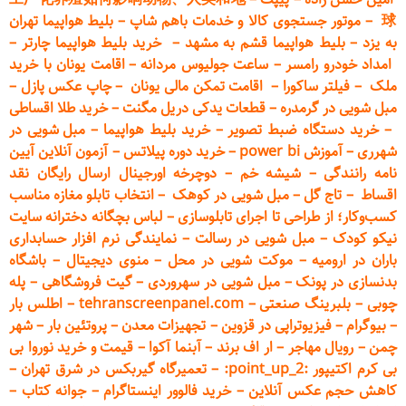
球
–
موتور جستجوی کالا و خدمات باهم شاپ
–
بلیط هواپیما تهران
به یزد
–
بلیط هواپیما قشم به مشهد
–
خرید بلیط هواپیما چارتر
–
امداد خودرو
رامسر
–
ساعت جولیوس مردانه
–
اقامت یونان با خرید
ملک
–
فیلتر ساکورا
–
اقامت تمکن مالی یونان
–
چاپ عکس پ
ازل
–
مبل شویی در گرمدره
–
قطعات
یدکی دریل مگنت
–
خرید طلا اقساطی
–
خرید دستگاه ضبط تصویر
–
خرید بلیط هواپیما
–
مبل شویی در
شهرری
–
آموزش power bi
–
خرید دوره
پیلاتس
–
آزمون آنلاین آیین
نامه رانندگی
–
شیشه خم
–
دوچرخه اورجینال ارسال رایگان ن
قد
اقساط
–
تاج گل
–
مبل شویی در کوهک
–
انتخاب تابلو مغازه مناسب
کسب‌وکار؛ از طراحی تا اجرای تابلوسازی
–
لباس بچگانه دخترانه سایت
نیکو کودک
–
مبل شویی در رسالت
–
نمایندگی نرم افزار حسابداری
باران در ارومیه
–
موکت شویی در محل
–
منوی دیجیتال
–
باشگاه
بدنسازی در پونک
–
مبل شویی در سهروردی
–
گیت فروشگاهی
–
پله
چوبی
–
بلبرینگ صنعتی
–
tehranscreenpanel.com
–
اطلس بار
–
بیوگرام
–
فیزیوتراپی در قزوین
–
تجهیزات معدن
–
پروتئین بار
–
شهر
چمن
–
رویال مهاجر
–
ار اف برند
–
آبنما آکوا
–
قیمت و خرید نوروا بی
بی کرم اکتیپور :point_up_2:
–
تعمیر
گاه گیربکس در شرق تهران
–
کاهش حجم عکس آنلاین
–
خرید فالوور اینستاگرام
–
جوانه کتاب
–