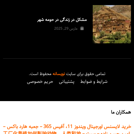
مشکل در زندگی در حومه شهر
مارس 29, 2025
تمامی حقوق برای سایت
نویسانه
محفوظ است.
شرایط و ضوابط
پشتیبانی
حریم خصوصی
همکاران ما
خرید لایسنس اورجینال ویندوز 11، آفیس 365
–
جعبه هارد باکس
–
امین حسن زاده
–
پیپت
–
工厂化养殖如何影响动物、人类和地