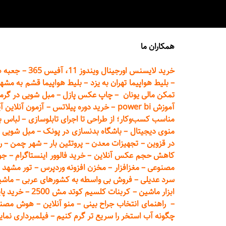
همکاران ما
خرید لایسنس اورجینال ویندوز 11، آفیس 365
–
جعبه ه
–
بلیط هواپیما تهران
به یزد
–
بلیط هواپیما قشم به مشه
تمکن مالی یونان
–
چاپ عکس پ
ازل
–
مبل شویی در گرم
آموزش power bi
–
خرید دوره
پیلاتس
–
آزمون آنلاین آ
مناسب کسب‌وکار؛ از طراحی تا اجرای تابلوسازی
–
لباس ب
منوی دیجیتال
–
باشگاه بدنسازی در پونک
–
مبل شویی د
در قزوین
–
تجهیزات معدن
–
پروتئین بار
–
شهر چمن
–
ر
کاهش حجم عکس آنلاین
–
خرید فالوور اینستاگرام
–
جو
مصنوعی
–
مغزافزار
–
مخزن افزونه وردپرس
–
تور مشهد
–
سرد عدیلی
–
فروش بی واسطه به
کشورهای عربی
–
ماشی
ابزار ماشین
–
کربنات کلسیم کوتد مش 2500
–
خرید پای
–
راهنمای انتخاب جراح بینی
–
منو آنلاین
–
هوش مصنوعی تماما
چگونه آب استخر را سریع تر گرم کنیم
–
فیلمبرداری نمای