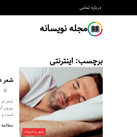
درباره
تماس
مجله نویسانه
برچسب:
اینترنتی
شعر د
m
شعر در م
بیرون آ
است و شم
مطالعه 
شعر و ادبیات