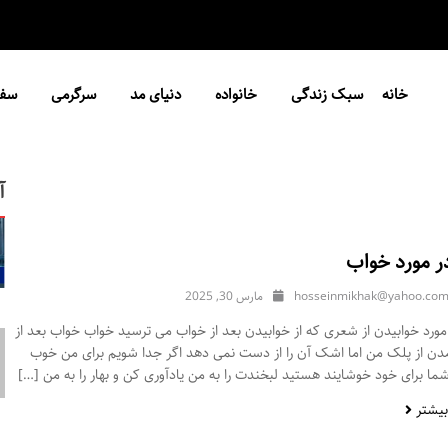
خانه
سبک زندگی
خانواده
دنیای مد
سرگرمی
سفر
آ
ر مورد خواب
hosseinmikhak@yahoo.co
مارس 30, 2025
ورد خوابیدن از شعری که از خوابیدن بعد از خواب می ترسید خواب خواب بعد از
مدن از پلک من اما اشک آن را از دست نمی دهد اگر جدا شویم برای من خوب
ا برای خود خوشایند هستید لبخندت را به من یادآوری کن و بهار را به من […]
بیشتر