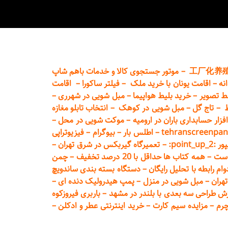
工厂化养
–
موتور جستجوی کالا و خدمات باهم شاپ
نه
–
اقامت یونان با خرید ملک
–
فیلتر ساکورا
–
اقامت
ط تصویر
–
خرید بلیط هواپیما
–
مبل شویی در شهرری
–
ط
–
تاج گل
–
مبل شویی در کوهک
–
انتخاب تابلو مغازه
فزار حسابداری باران در ارومیه
–
موکت شویی در محل
–
tehranscreenpan
–
اطلس بار
–
بیوگرام
–
فیزیوتراپی
poin:
–
تعمیر
گاه گیربکس در شرق تهران
–
است
–
همه کتاب ها حداقل با 20 درصد تخفیف
–
چمن
م رابطه با تحلیل رایگان
–
دستگاه بسته‌ بندی ساندویچ
هران
–
مبل شوی
ی در منزل
–
پمپ هیدرولیک دنده ای
–
ش طراحی سه بعدی با بلندر در مشهد
–
باربری فیروزکوه
چرم
–
مزایده سیم کارت
–
خرید اینترنتی عطر و ادکلن
–