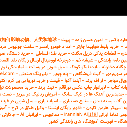
ارد باکس
–
امین حسن زاده
–
پیپت
–
殖如何影响动物、人类和地球
د
–
خرید بلیط هواپیما چارتر
–
امداد خودرو
رامسر
–
ساعت جولیوس مردا
دره
–
قطعات
یدکی دریل مگنت
–
خرید طلا اقساطی
–
خرید دستگاه ضب
یین نامه رانندگی
–
شیشه خم
–
دوچرخه اورجینال ارسال رایگان ن
قد اقسا
چگانه دخترانه سایت نیکو کودک
–
مبل شویی در رسالت
–
نمایندگی نرم ا
ر سهروردی
–
گیت فروشگاهی
–
پله چوبی
–
بلبرینگ صنعتی
–
el.com
ویال مهاجر
–
ار اف برند
–
آبنما آکوا
–
قیمت و خرید نوروا بی بی کرم اکتیپور :t_up_2
انه کتاب
–
لابراتوار چاپ عکس نورقائم
–
ثبت برند
–
خرید محصولات تر
جدیدترین آهنگ ها در لایک سانگ
–
آموزش
رباتیک در تبریز
–
تست دوا
ن آلات بسته بندی
–
منابع دستیاری
–
اسباب بازی
–
مبل شویی در غرب ت
ه اسپیکر هارمن کاردن
–
فالوور رایگان اینستا
–
وکیل طلاق در کرج
–
آموز
 ایرانی IranniaN AI🇮🇷
–
دعانویس
–
ایرانیان AI
–
جاکارتی 
شگاه
–
فهرست آموزشگاه های رانندگی کشور