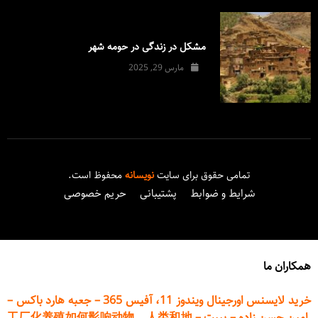
مشکل در زندگی در حومه شهر
مارس 29, 2025
تمامی حقوق برای سایت
نویسانه
محفوظ است.
شرایط و ضوابط
پشتیبانی
حریم خصوصی
همکاران ما
خرید لایسنس اورجینال ویندوز 11، آفیس 365
–
جعبه هارد باکس
–
امین حسن زاده
–
پیپت
–
工厂化养殖如何影响动物、人类和地