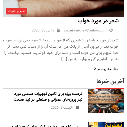
شعر و ادبیات
شعر در مورد خواب
hosseinmikhak@yahoo.com
مارس 30, 2025
شعر در مورد خوابیدن از شعری که از خوابیدن بعد از خواب می ترسید خواب
خواب بعد از بیرون آمدن از پلک من اما اشک آن را از دست نمی دهد اگر
جدا شویم برای من خوب است و شما برای خود خوشایند هستید لبخندت را
به من یادآوری کن و بهار را به من […]
مطالعه بیشتر
آخرین خبرها
فرصت ویژه برای تامین تجهیزات صنعتی مورد
نیاز پروژه‌های عمرانی و صنعتی در نید صنعت
آگوست 8, 2026
بررسی تخصصی بهترین کلاس‌های تیزهوشان در