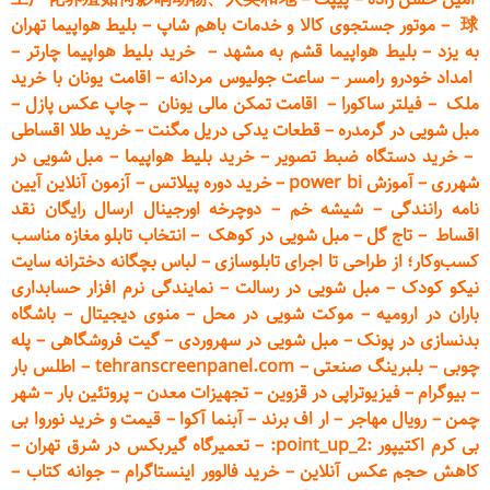
球
–
موتور جستجوی کالا و خدمات باهم شاپ
–
بلیط هواپیما تهران
به یزد
–
بلیط هواپیما قشم به مشهد
–
خرید بلیط هواپیما چارتر
–
امداد خودرو
رامسر
–
ساعت جولیوس مردانه
–
اقامت یونان با خرید
ملک
–
فیلتر ساکورا
–
اقامت تمکن مالی یونان
–
چاپ عکس پ
ازل
–
مبل شویی در گرمدره
–
قطعات
یدکی دریل مگنت
–
خرید طلا اقساطی
–
خرید دستگاه ضبط تصویر
–
خرید بلیط هواپیما
–
مبل شویی در
شهرری
–
آموزش power bi
–
خرید دوره
پیلاتس
–
آزمون آنلاین آیین
نامه رانندگی
–
شیشه خم
–
دوچرخه اورجینال ارسال رایگان ن
قد
اقساط
–
تاج گل
–
مبل شویی در کوهک
–
انتخاب تابلو مغازه مناسب
کسب‌وکار؛ از طراحی تا اجرای تابلوسازی
–
لباس بچگانه دخترانه سایت
نیکو کودک
–
مبل شویی در رسالت
–
نمایندگی نرم افزار حسابداری
باران در ارومیه
–
موکت شویی در محل
–
منوی دیجیتال
–
باشگاه
بدنسازی در پونک
–
مبل شویی در سهروردی
–
گیت فروشگاهی
–
پله
چوبی
–
بلبرینگ صنعتی
–
tehranscreenpanel.com
–
اطلس بار
–
بیوگرام
–
فیزیوتراپی در قزوین
–
تجهیزات معدن
–
پروتئین بار
–
شهر
چمن
–
رویال مهاجر
–
ار اف برند
–
آبنما آکوا
–
قیمت و خرید نوروا بی
بی کرم اکتیپور :point_up_2:
–
تعمیر
گاه گیربکس در شرق تهران
–
کاهش حجم عکس آنلاین
–
خرید فالوور اینستاگرام
–
جوانه کتاب
–