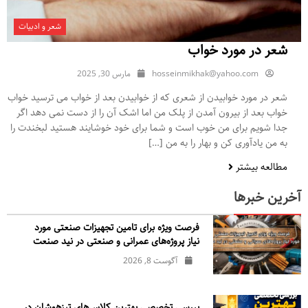
شعر و ادبیات
شعر در مورد خواب
hosseinmikhak@yahoo.com
مارس 30, 2025
شعر در مورد خوابیدن از شعری که از خوابیدن بعد از خواب می ترسید خواب
خواب بعد از بیرون آمدن از پلک من اما اشک آن را از دست نمی دهد اگر
جدا شویم برای من خوب است و شما برای خود خوشایند هستید لبخندت را
به من یادآوری کن و بهار را به من […]
مطالعه بیشتر
آخرین خبرها
فرصت ویژه برای تامین تجهیزات صنعتی مورد
نیاز پروژه‌های عمرانی و صنعتی در نید صنعت
آگوست 8, 2026
بررسی تخصصی بهترین کلاس‌های تیزهوشان در