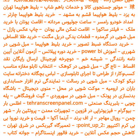
球
–
موتور جستجوی کالا و خدمات باهم شاپ
–
بلیط هواپیما تهران
به یزد
–
بلیط هواپیما قشم به مشهد
–
خرید بلیط هواپیما چارتر
–
امداد خودرو
رامسر
–
ساعت جولیوس مردانه
–
اقامت یونان با خرید
ملک
–
فیلتر ساکورا
–
اقامت تمکن مالی یونان
–
چاپ عکس پ
ازل
–
مبل شویی در گرمدره
–
قطعات
یدکی دریل مگنت
–
خرید طلا اقساطی
–
خرید دستگاه ضبط تصویر
–
خرید بلیط هواپیما
–
مبل شویی در
شهرری
–
آموزش power bi
–
خرید دوره
پیلاتس
–
آزمون آنلاین آیین
نامه رانندگی
–
شیشه خم
–
دوچرخه اورجینال ارسال رایگان ن
قد
اقساط
–
تاج گل
–
مبل شویی در کوهک
–
انتخاب تابلو مغازه مناسب
کسب‌وکار؛ از طراحی تا اجرای تابلوسازی
–
لباس بچگانه دخترانه سایت
نیکو کودک
–
مبل شویی در رسالت
–
نمایندگی نرم افزار حسابداری
باران در ارومیه
–
موکت شویی در محل
–
منوی دیجیتال
–
باشگاه
بدنسازی در پونک
–
مبل شویی در سهروردی
–
گیت فروشگاهی
–
پله
چوبی
–
بلبرینگ صنعتی
–
tehranscreenpanel.com
–
اطلس بار
–
بیوگرام
–
فیزیوتراپی در قزوین
–
تجهیزات معدن
–
پروتئین بار
–
شهر
چمن
–
رویال مهاجر
–
ار اف برند
–
آبنما آکوا
–
قیمت و خرید نوروا بی
بی کرم اکتیپور :point_up_2:
–
تعمیر
گاه گیربکس در شرق تهران
–
کاهش حجم عکس آنلاین
–
خرید فالوور اینستاگرام
–
جوانه کتاب
–