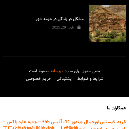
مشکل در زندگی در حومه شهر
مارس 29, 2025
تمامی حقوق برای سایت
نویسانه
محفوظ است.
شرایط و ضوابط
پشتیبانی
حریم خصوصی
همکاران ما
خرید لایسنس اورجینال ویندوز 11، آفیس 365
–
جعبه هارد باکس
–
امین حسن زاده
–
پیپت
–
工厂化养殖如何影响动物、人类和地