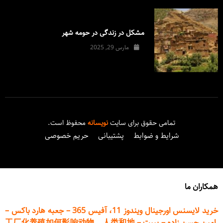
مشکل در زندگی در حومه شهر
مارس 29, 2025
تمامی حقوق برای سایت
نویسانه
محفوظ است.
شرایط و ضوابط
پشتیبانی
حریم خصوصی
همکاران ما
خرید لایسنس اورجینال ویندوز 11، آفیس 365
–
جعبه هارد باکس
–
امین حسن زاده
–
پیپت
–
工厂化养殖如何影响动物、人类和地