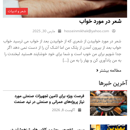
شعر و ادبیات
شعر در مورد خواب
hosseinmikhak@yahoo.com
مارس 30, 2025
شعر در مورد خوابیدن از شعری که از خوابیدن بعد از خواب می ترسید خواب
خواب بعد از بیرون آمدن از پلک من اما اشک آن را از دست نمی دهد اگر
جدا شویم برای من خوب است و شما برای خود خوشایند هستید لبخندت را
به من یادآوری کن و بهار را به من […]
مطالعه بیشتر
آخرین خبرها
فرصت ویژه برای تامین تجهیزات صنعتی مورد
نیاز پروژه‌های عمرانی و صنعتی در نید صنعت
آگوست 8, 2026
بررسی تخصصی بهترین کلاس‌های تیزهوشان در