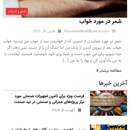
شعر و ادبیات
شعر در مورد خواب
hosseinmikhak@yahoo.com
مارس 30, 2025
شعر در مورد خوابیدن از شعری که از خوابیدن بعد از خواب می ترسید خواب
خواب بعد از بیرون آمدن از پلک من اما اشک آن را از دست نمی دهد اگر
جدا شویم برای من خوب است و شما برای خود خوشایند هستید لبخندت را
به من یادآوری کن و بهار را به من […]
مطالعه بیشتر
آخرین خبرها
فرصت ویژه برای تامین تجهیزات صنعتی مورد
نیاز پروژه‌های عمرانی و صنعتی در نید صنعت
آگوست 8, 2026
بررسی تخصصی بهترین کلاس‌های تیزهوشان در