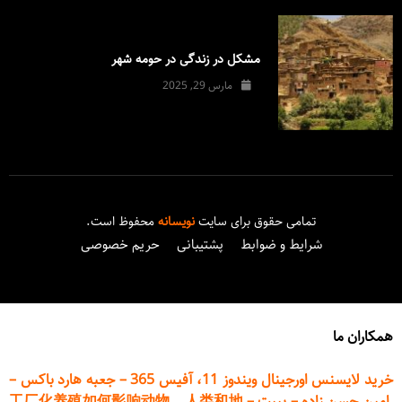
مشکل در زندگی در حومه شهر
مارس 29, 2025
تمامی حقوق برای سایت
نویسانه
محفوظ است.
شرایط و ضوابط
پشتیبانی
حریم خصوصی
همکاران ما
خرید لایسنس اورجینال ویندوز 11، آفیس 365
–
جعبه هارد باکس
–
امین حسن زاده
–
پیپت
–
工厂化养殖如何影响动物、人类和地