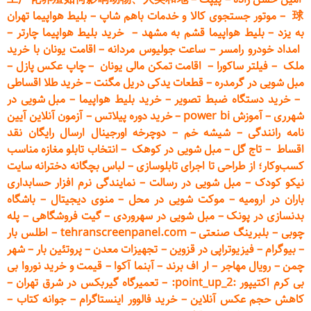
球
–
موتور جستجوی کالا و خدمات باهم شاپ
–
بلیط هواپیما تهران
به یزد
–
بلیط هواپیما قشم به مشهد
–
خرید بلیط هواپیما چارتر
–
امداد خودرو
رامسر
–
ساعت جولیوس مردانه
–
اقامت یونان با خرید
ملک
–
فیلتر ساکورا
–
اقامت تمکن مالی یونان
–
چاپ عکس پ
ازل
–
مبل شویی در گرمدره
–
قطعات
یدکی دریل مگنت
–
خرید طلا اقساطی
–
خرید دستگاه ضبط تصویر
–
خرید بلیط هواپیما
–
مبل شویی در
شهرری
–
آموزش power bi
–
خرید دوره
پیلاتس
–
آزمون آنلاین آیین
نامه رانندگی
–
شیشه خم
–
دوچرخه اورجینال ارسال رایگان ن
قد
اقساط
–
تاج گل
–
مبل شویی در کوهک
–
انتخاب تابلو مغازه مناسب
کسب‌وکار؛ از طراحی تا اجرای تابلوسازی
–
لباس بچگانه دخترانه سایت
نیکو کودک
–
مبل شویی در رسالت
–
نمایندگی نرم افزار حسابداری
باران در ارومیه
–
موکت شویی در محل
–
منوی دیجیتال
–
باشگاه
بدنسازی در پونک
–
مبل شویی در سهروردی
–
گیت فروشگاهی
–
پله
چوبی
–
بلبرینگ صنعتی
–
tehranscreenpanel.com
–
اطلس بار
–
بیوگرام
–
فیزیوتراپی در قزوین
–
تجهیزات معدن
–
پروتئین بار
–
شهر
چمن
–
رویال مهاجر
–
ار اف برند
–
آبنما آکوا
–
قیمت و خرید نوروا بی
بی کرم اکتیپور :point_up_2:
–
تعمیر
گاه گیربکس در شرق تهران
–
کاهش حجم عکس آنلاین
–
خرید فالوور اینستاگرام
–
جوانه کتاب
–