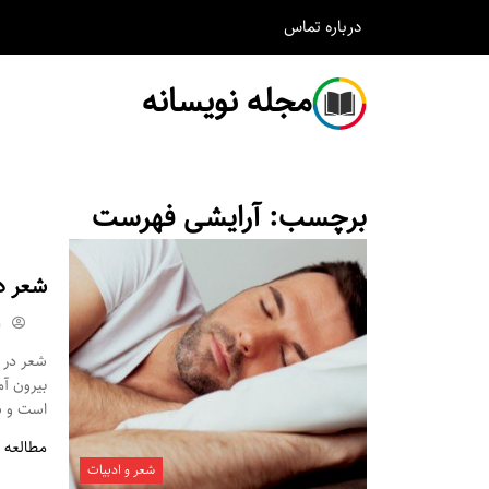
درباره
تماس
مجله نویسانه
برچسب:
آرایشی فهرست
شعر د
m
شعر در م
بیرون آ
است و شم
مطالعه 
شعر و ادبیات