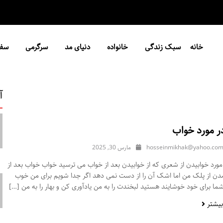
خانه
سبک زندگی
خانواده
دنیای مد
سرگرمی
سفر
آ
ر مورد خواب
hosseinmikhak@yahoo.co
مارس 30, 2025
ورد خوابیدن از شعری که از خوابیدن بعد از خواب می ترسید خواب خواب بعد از
مدن از پلک من اما اشک آن را از دست نمی دهد اگر جدا شویم برای من خوب
ا برای خود خوشایند هستید لبخندت را به من یادآوری کن و بهار را به من […]
بیشتر