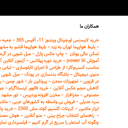
همکاران ما
خرید لایسنس اورجینال ویندوز 11، آفیس 365
–
جعبه ه
–
بلیط هواپیما تهران
به یزد
–
بلیط هواپیما قشم به مشه
تمکن مالی یونان
–
چاپ عکس پ
ازل
–
مبل شویی در گرم
آموزش power bi
–
خرید دوره
پیلاتس
–
آزمون آنلاین آ
مناسب کسب‌وکار؛ از طراحی تا اجرای تابلوسازی
–
لباس ب
منوی دیجیتال
–
باشگاه بدنسازی در پونک
–
مبل شویی د
در قزوین
–
تجهیزات معدن
–
پروتئین بار
–
شهر چمن
–
ر
کاهش حجم عکس آنلاین
–
خرید فالوور اینستاگرام
–
جو
مصنوعی
–
مغزافزار
–
مخزن افزونه وردپرس
–
تور مشهد
–
سرد عدیلی
–
فروش بی واسطه به
کشورهای عربی
–
ماشی
ابزار ماشین
–
کربنات کلسیم کوتد مش 2500
–
خرید پای
–
راهنمای انتخاب جراح بینی
–
منو آنلاین
–
هوش مصنوعی تماما
چگونه آب استخر را سریع تر گرم کنیم
–
فیلمبرداری نمای