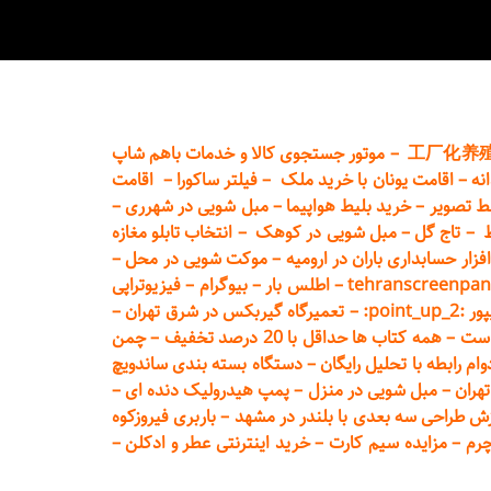
工厂化养
–
موتور جستجوی کالا و خدمات باهم شاپ
نه
–
اقامت یونان با خرید ملک
–
فیلتر ساکورا
–
اقامت
ط تصویر
–
خرید بلیط هواپیما
–
مبل شویی در شهرری
–
ط
–
تاج گل
–
مبل شویی در کوهک
–
انتخاب تابلو مغازه
فزار حسابداری باران در ارومیه
–
موکت شویی در محل
–
tehranscreenpan
–
اطلس بار
–
بیوگرام
–
فیزیوتراپی
poin:
–
تعمیر
گاه گیربکس در شرق تهران
–
است
–
همه کتاب ها حداقل با 20 درصد تخفیف
–
چمن
م رابطه با تحلیل رایگان
–
دستگاه بسته‌ بندی ساندویچ
هران
–
مبل شوی
ی در منزل
–
پمپ هیدرولیک دنده ای
–
ش طراحی سه بعدی با بلندر در مشهد
–
باربری فیروزکوه
چرم
–
مزایده سیم کارت
–
خرید اینترنتی عطر و ادکلن
–