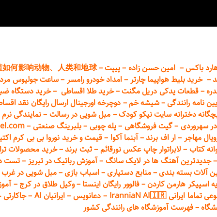
ارد باکس
–
امین حسن زاده
–
پیپت
–
殖如何影响动物、人类和地球
د
–
خرید بلیط هواپیما چارتر
–
امداد خودرو
رامسر
–
ساعت جولیوس مردا
دره
–
قطعات
یدکی دریل مگنت
–
خرید طلا اقساطی
–
خرید دستگاه ضب
یین نامه رانندگی
–
شیشه خم
–
دوچرخه اورجینال ارسال رایگان ن
قد اقسا
چگانه دخترانه سایت نیکو کودک
–
مبل شویی در رسالت
–
نمایندگی نرم ا
ر سهروردی
–
گیت فروشگاهی
–
پله چوبی
–
بلبرینگ صنعتی
–
el.com
ویال مهاجر
–
ار اف برند
–
آبنما آکوا
–
قیمت و خرید نوروا بی بی کرم اکتیپور :t_up_2
انه کتاب
–
لابراتوار چاپ عکس نورقائم
–
ثبت برند
–
خرید محصولات تر
جدیدترین آهنگ ها در لایک سانگ
–
آموزش
رباتیک در تبریز
–
تست دوا
ن آلات بسته بندی
–
منابع دستیاری
–
اسباب بازی
–
مبل شویی در غرب ت
ه اسپیکر هارمن کاردن
–
فالوور رایگان اینستا
–
وکیل طلاق در کرج
–
آموز
 ایرانی IranniaN AI🇮🇷
–
دعانویس
–
ایرانیان AI
–
جاکارتی 
شگاه
–
فهرست آموزشگاه های رانندگی کشور