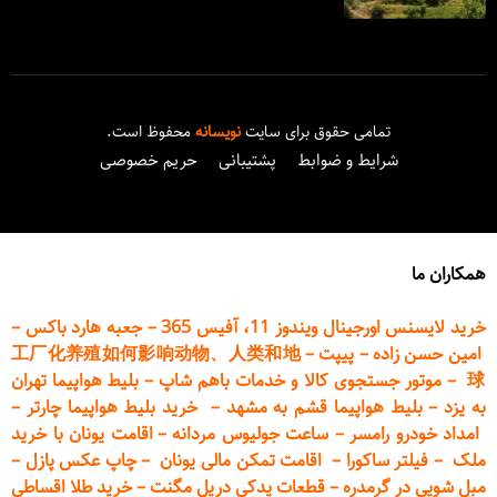
تمامی حقوق برای سایت
نویسانه
محفوظ است.
شرایط و ضوابط
پشتیبانی
حریم خصوصی
همکاران ما
خرید لایسنس اورجینال ویندوز 11، آفیس 365
–
جعبه هارد باکس
–
امین حسن زاده
–
پیپت
–
工厂化养殖如何影响动物、人类和地
球
–
موتور جستجوی کالا و خدمات باهم شاپ
–
بلیط هواپیما تهران
به یزد
–
بلیط هواپیما قشم به مشهد
–
خرید بلیط هواپیما چارتر
–
امداد خودرو
رامسر
–
ساعت جولیوس مردانه
–
اقامت یونان با خرید
ملک
–
فیلتر ساکورا
–
اقامت تمکن مالی یونان
–
چاپ عکس پ
ازل
–
مبل شویی در گرمدره
–
قطعات
یدکی دریل مگنت
–
خرید طلا اقساطی