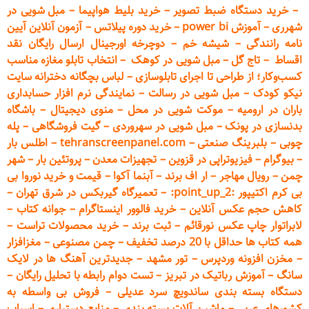
–
خرید دستگاه ضبط تصویر
–
خرید بلیط هواپیما
–
مبل شویی در
شهرری
–
آموزش power bi
–
خرید دوره
پیلاتس
–
آزمون آنلاین آیین
نامه رانندگی
–
شیشه خم
–
دوچرخه اورجینال ارسال رایگان ن
قد
اقساط
–
تاج گل
–
مبل شویی در کوهک
–
انتخاب تابلو مغازه مناسب
کسب‌وکار؛ از طراحی تا اجرای تابلوسازی
–
لباس بچگانه دخترانه سایت
نیکو کودک
–
مبل شویی در رسالت
–
نمایندگی نرم افزار حسابداری
باران در ارومیه
–
موکت شویی در محل
–
منوی دیجیتال
–
باشگاه
بدنسازی در پونک
–
مبل شویی در سهروردی
–
گیت فروشگاهی
–
پله
چوبی
–
بلبرینگ صنعتی
–
tehranscreenpanel.com
–
اطلس بار
–
بیوگرام
–
فیزیوتراپی در قزوین
–
تجهیزات معدن
–
پروتئین بار
–
شهر
چمن
–
رویال مهاجر
–
ار اف برند
–
آبنما آکوا
–
قیمت و خرید نوروا بی
بی کرم اکتیپور :point_up_2:
–
تعمیر
گاه گیربکس در شرق تهران
–
کاهش حجم عکس آنلاین
–
خرید فالوور اینستاگرام
–
جوانه کتاب
–
لابراتوار چاپ عکس نورقائم
–
ثبت برند
–
خرید محصولات تراست
–
همه کتاب ها حداقل با 20 درصد تخفیف
–
چمن مصنوعی
–
مغزافزار
–
مخزن افزونه وردپرس
–
تور مشهد
–
جدیدترین آهنگ ها در لایک
سانگ
–
آموزش
رباتیک در تبریز
–
تست دوام رابطه با تحلیل رایگان
–
دستگاه بسته‌ بندی ساندویچ سرد عدیلی
–
فروش بی واسطه به
کشورهای عربی
–
ماشین آلات بسته بندی
–
منابع دستیاری
–
اسباب