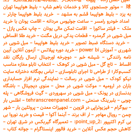
球
–
موتور جستجوی کالا و خدمات باهم شاپ
–
بلیط هواپیما تهران
به یزد
–
بلیط هواپیما قشم به مشهد
–
خرید بلیط هواپیما چارتر
–
امداد خودرو
رامسر
–
ساعت جولیوس مردانه
–
اقامت یونان با خرید
ملک
–
فیلتر ساکورا
–
اقامت تمکن مالی یونان
–
چاپ عکس پ
ازل
–
مبل شویی در گرمدره
–
قطعات
یدکی دریل مگنت
–
خرید طلا اقساطی
–
خرید دستگاه ضبط تصویر
–
خرید بلیط هواپیما
–
مبل شویی در
شهرری
–
آموزش power bi
–
خرید دوره
پیلاتس
–
آزمون آنلاین آیین
نامه رانندگی
–
شیشه خم
–
دوچرخه اورجینال ارسال رایگان ن
قد
اقساط
–
تاج گل
–
مبل شویی در کوهک
–
انتخاب تابلو مغازه مناسب
کسب‌وکار؛ از طراحی تا اجرای تابلوسازی
–
لباس بچگانه دخترانه سایت
نیکو کودک
–
مبل شویی در رسالت
–
نمایندگی نرم افزار حسابداری
باران در ارومیه
–
موکت شویی در محل
–
منوی دیجیتال
–
باشگاه
بدنسازی در پونک
–
مبل شویی در سهروردی
–
گیت فروشگاهی
–
پله
چوبی
–
بلبرینگ صنعتی
–
tehranscreenpanel.com
–
اطلس بار
–
بیوگرام
–
فیزیوتراپی در قزوین
–
تجهیزات معدن
–
پروتئین بار
–
شهر
چمن
–
رویال مهاجر
–
ار اف برند
–
آبنما آکوا
–
قیمت و خرید نوروا بی
بی کرم اکتیپور :point_up_2:
–
تعمیر
گاه گیربکس در شرق تهران
–
کاهش حجم عکس آنلاین
–
خرید فالوور اینستاگرام
–
جوانه کتاب
–