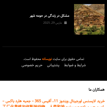
مشکل در زندگی در حومه شهر
مارس 29, 2025
تمامی حقوق برای سایت
نویسانه
محفوظ است.
شرایط و ضوابط
پشتیبانی
حریم خصوصی
همکاران ما
خرید لایسنس اورجینال ویندوز 11، آفیس 365
–
جعبه هارد باکس
–
امین حسن زاده
–
پیپت
–
工厂化养殖如何影响动物、人类和地