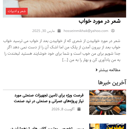
شعر و ادبیات
شعر در مورد خواب
hosseinmikhak@yahoo.com
مارس 30, 2025
شعر در مورد خوابیدن از شعری که از خوابیدن بعد از خواب می ترسید خواب
خواب بعد از بیرون آمدن از پلک من اما اشک آن را از دست نمی دهد اگر
جدا شویم برای من خوب است و شما برای خود خوشایند هستید لبخندت را
به من یادآوری کن و بهار را به من […]
مطالعه بیشتر
آخرین خبرها
فرصت ویژه برای تامین تجهیزات صنعتی مورد
نیاز پروژه‌های عمرانی و صنعتی در نید صنعت
آگوست 8, 2026
بررسی تخصصی بهترین کلاس‌های تیزهوشان در