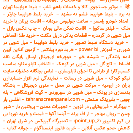
球
–
موتور جستجوی کالا و خدمات باهم شاپ
–
بلیط هواپیما تهران
به یزد
–
بلیط هواپیما قشم به مشهد
–
خرید بلیط هواپیما چارتر
–
امداد خودرو
رامسر
–
ساعت جولیوس مردانه
–
اقامت یونان با خرید
ملک
–
فیلتر ساکورا
–
اقامت تمکن مالی یونان
–
چاپ عکس پ
ازل
–
مبل شویی در گرمدره
–
قطعات
یدکی دریل مگنت
–
خرید طلا اقساطی
–
خرید دستگاه ضبط تصویر
–
خرید بلیط هواپیما
–
مبل شویی در
شهرری
–
آموزش power bi
–
خرید دوره
پیلاتس
–
آزمون آنلاین آیین
نامه رانندگی
–
شیشه خم
–
دوچرخه اورجینال ارسال رایگان ن
قد
اقساط
–
تاج گل
–
مبل شویی در کوهک
–
انتخاب تابلو مغازه مناسب
کسب‌وکار؛ از طراحی تا اجرای تابلوسازی
–
لباس بچگانه دخترانه سایت
نیکو کودک
–
مبل شویی در رسالت
–
نمایندگی نرم افزار حسابداری
باران در ارومیه
–
موکت شویی در محل
–
منوی دیجیتال
–
باشگاه
بدنسازی در پونک
–
مبل شویی در سهروردی
–
گیت فروشگاهی
–
پله
چوبی
–
بلبرینگ صنعتی
–
tehranscreenpanel.com
–
اطلس بار
–
بیوگرام
–
فیزیوتراپی در قزوین
–
تجهیزات معدن
–
پروتئین بار
–
شهر
چمن
–
رویال مهاجر
–
ار اف برند
–
آبنما آکوا
–
قیمت و خرید نوروا بی
بی کرم اکتیپور :point_up_2:
–
تعمیر
گاه گیربکس در شرق تهران
–
کاهش حجم عکس آنلاین
–
خرید فالوور اینستاگرام
–
جوانه کتاب
–