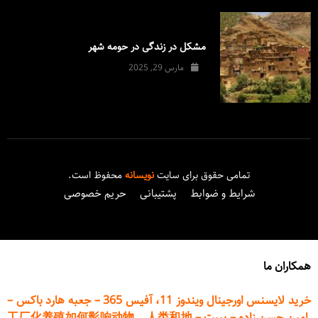
مشکل در زندگی در حومه شهر
مارس 29, 2025
تمامی حقوق برای سایت
نویسانه
محفوظ است.
شرایط و ضوابط
پشتیبانی
حریم خصوصی
همکاران ما
خرید لایسنس اورجینال ویندوز 11، آفیس 365
–
جعبه هارد باکس
–
امین حسن زاده
–
پیپت
–
工厂化养殖如何影响动物、人类和地