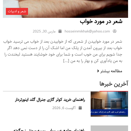
شعر و ادبیات
شعر در مورد خواب
hosseinmikhak@yahoo.com
مارس 30, 2025
شعر در مورد خوابیدن از شعری که از خوابیدن بعد از خواب می ترسید خواب
خواب بعد از بیرون آمدن از پلک من اما اشک آن را از دست نمی دهد اگر
جدا شویم برای من خوب است و شما برای خود خوشایند هستید لبخندت را
به من یادآوری کن و بهار را به من […]
مطالعه بیشتر
آخرین خبرها
راهنمای خرید کولر گازی جنرال‌ گلد اینورتر‌دار
آگوست 6, 2026
راهنمای جامع عیب یابی ریسه سوزنی: چگونه