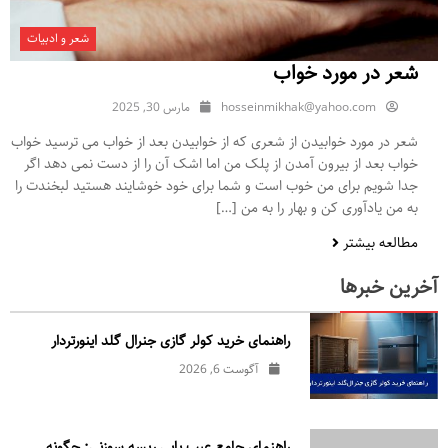
شعر و ادبیات
شعر در مورد خواب
hosseinmikhak@yahoo.com
مارس 30, 2025
شعر در مورد خوابیدن از شعری که از خوابیدن بعد از خواب می ترسید خواب
خواب بعد از بیرون آمدن از پلک من اما اشک آن را از دست نمی دهد اگر
جدا شویم برای من خوب است و شما برای خود خوشایند هستید لبخندت را
به من یادآوری کن و بهار را به من […]
مطالعه بیشتر
آخرین خبرها
راهنمای خرید کولر گازی جنرال‌ گلد اینورتر‌دار
آگوست 6, 2026
راهنمای جامع عیب یابی ریسه سوزنی: چگونه