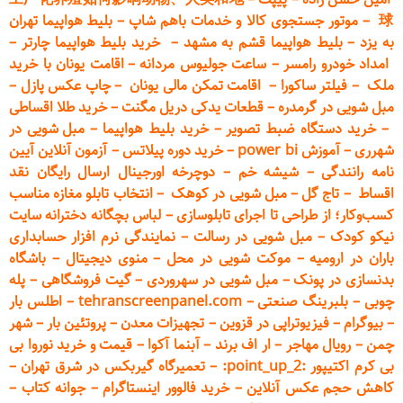
球
–
موتور جستجوی کالا و خدمات باهم شاپ
–
بلیط هواپیما تهران
به یزد
–
بلیط هواپیما قشم به مشهد
–
خرید بلیط هواپیما چارتر
–
امداد خودرو
رامسر
–
ساعت جولیوس مردانه
–
اقامت یونان با خرید
ملک
–
فیلتر ساکورا
–
اقامت تمکن مالی یونان
–
چاپ عکس پ
ازل
–
مبل شویی در گرمدره
–
قطعات
یدکی دریل مگنت
–
خرید طلا اقساطی
–
خرید دستگاه ضبط تصویر
–
خرید بلیط هواپیما
–
مبل شویی در
شهرری
–
آموزش power bi
–
خرید دوره
پیلاتس
–
آزمون آنلاین آیین
نامه رانندگی
–
شیشه خم
–
دوچرخه اورجینال ارسال رایگان ن
قد
اقساط
–
تاج گل
–
مبل شویی در کوهک
–
انتخاب تابلو مغازه مناسب
کسب‌وکار؛ از طراحی تا اجرای تابلوسازی
–
لباس بچگانه دخترانه سایت
نیکو کودک
–
مبل شویی در رسالت
–
نمایندگی نرم افزار حسابداری
باران در ارومیه
–
موکت شویی در محل
–
منوی دیجیتال
–
باشگاه
بدنسازی در پونک
–
مبل شویی در سهروردی
–
گیت فروشگاهی
–
پله
چوبی
–
بلبرینگ صنعتی
–
tehranscreenpanel.com
–
اطلس بار
–
بیوگرام
–
فیزیوتراپی در قزوین
–
تجهیزات معدن
–
پروتئین بار
–
شهر
چمن
–
رویال مهاجر
–
ار اف برند
–
آبنما آکوا
–
قیمت و خرید نوروا بی
بی کرم اکتیپور :point_up_2:
–
تعمیر
گاه گیربکس در شرق تهران
–
کاهش حجم عکس آنلاین
–
خرید فالوور اینستاگرام
–
جوانه کتاب
–