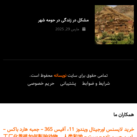
مشکل در زندگی در حومه شهر
مارس 29, 2025
تمامی حقوق برای سایت
نویسانه
محفوظ است.
شرایط و ضوابط
پشتیبانی
حریم خصوصی
همکاران ما
خرید لایسنس اورجینال ویندوز 11، آفیس 365
–
جعبه هارد باکس
–
امین حسن زاده
–
پیپت
–
工厂化养殖如何影响动物、人类和地