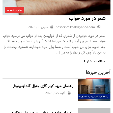
شعر و ادبیات
شعر در مورد خواب
hosseinmikhak@yahoo.com
مارس 30, 2025
شعر در مورد خوابیدن از شعری که از خوابیدن بعد از خواب می ترسید خواب
خواب بعد از بیرون آمدن از پلک من اما اشک آن را از دست نمی دهد اگر
جدا شویم برای من خوب است و شما برای خود خوشایند هستید لبخندت را
به من یادآوری کن و بهار را به من […]
مطالعه بیشتر
آخرین خبرها
راهنمای خرید کولر گازی جنرال‌ گلد اینورتر‌دار
آگوست 6, 2026
راهنمای جامع عیب یابی ریسه سوزنی: چگونه