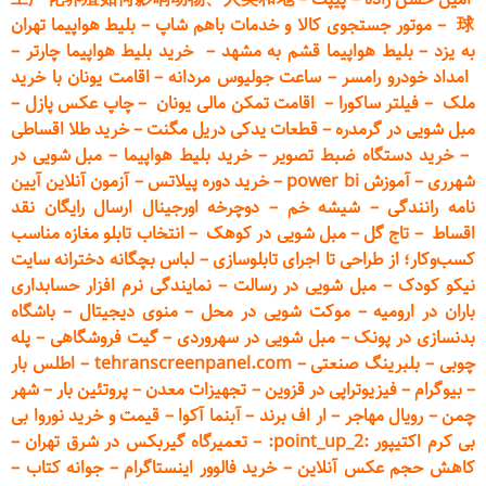
球
–
موتور جستجوی کالا و خدمات باهم شاپ
–
بلیط هواپیما تهران
به یزد
–
بلیط هواپیما قشم به مشهد
–
خرید بلیط هواپیما چارتر
–
امداد خودرو
رامسر
–
ساعت جولیوس مردانه
–
اقامت یونان با خرید
ملک
–
فیلتر ساکورا
–
اقامت تمکن مالی یونان
–
چاپ عکس پ
ازل
–
مبل شویی در گرمدره
–
قطعات
یدکی دریل مگنت
–
خرید طلا اقساطی
–
خرید دستگاه ضبط تصویر
–
خرید بلیط هواپیما
–
مبل شویی در
شهرری
–
آموزش power bi
–
خرید دوره
پیلاتس
–
آزمون آنلاین آیین
نامه رانندگی
–
شیشه خم
–
دوچرخه اورجینال ارسال رایگان ن
قد
اقساط
–
تاج گل
–
مبل شویی در کوهک
–
انتخاب تابلو مغازه مناسب
کسب‌وکار؛ از طراحی تا اجرای تابلوسازی
–
لباس بچگانه دخترانه سایت
نیکو کودک
–
مبل شویی در رسالت
–
نمایندگی نرم افزار حسابداری
باران در ارومیه
–
موکت شویی در محل
–
منوی دیجیتال
–
باشگاه
بدنسازی در پونک
–
مبل شویی در سهروردی
–
گیت فروشگاهی
–
پله
چوبی
–
بلبرینگ صنعتی
–
tehranscreenpanel.com
–
اطلس بار
–
بیوگرام
–
فیزیوتراپی در قزوین
–
تجهیزات معدن
–
پروتئین بار
–
شهر
چمن
–
رویال مهاجر
–
ار اف برند
–
آبنما آکوا
–
قیمت و خرید نوروا بی
بی کرم اکتیپور :point_up_2:
–
تعمیر
گاه گیربکس در شرق تهران
–
کاهش حجم عکس آنلاین
–
خرید فالوور اینستاگرام
–
جوانه کتاب
–