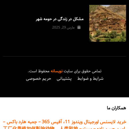
مشکل در زندگی در حومه شهر
مارس 29, 2025
تمامی حقوق برای سایت
نویسانه
محفوظ است.
شرایط و ضوابط
پشتیبانی
حریم خصوصی
همکاران ما
خرید لایسنس اورجینال ویندوز 11، آفیس 365
–
جعبه هارد باکس
–
امین حسن زاده
–
پیپت
–
工厂化养殖如何影响动物、人类和地