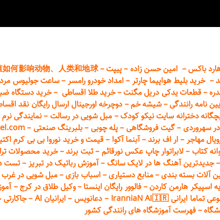
ارد باکس
–
امین حسن زاده
–
پیپت
–
殖如何影响动物、人类和地球
د
–
خرید بلیط هواپیما چارتر
–
امداد خودرو
رامسر
–
ساعت جولیوس مردا
دره
–
قطعات
یدکی دریل مگنت
–
خرید طلا اقساطی
–
خرید دستگاه ضب
یین نامه رانندگی
–
شیشه خم
–
دوچرخه اورجینال ارسال رایگان ن
قد اقسا
چگانه دخترانه سایت نیکو کودک
–
مبل شویی در رسالت
–
نمایندگی نرم ا
ر سهروردی
–
گیت فروشگاهی
–
پله چوبی
–
بلبرینگ صنعتی
–
el.com
ویال مهاجر
–
ار اف برند
–
آبنما آکوا
–
قیمت و خرید نوروا بی بی کرم اکتیپور :t_up_2
انه کتاب
–
لابراتوار چاپ عکس نورقائم
–
ثبت برند
–
خرید محصولات تر
جدیدترین آهنگ ها در لایک سانگ
–
آموزش
رباتیک در تبریز
–
تست دوا
ن آلات بسته بندی
–
منابع دستیاری
–
اسباب بازی
–
مبل شویی در غرب ت
ه اسپیکر هارمن کاردن
–
فالوور رایگان اینستا
–
وکیل طلاق در کرج
–
آموز
 ایرانی IranniaN AI🇮🇷
–
دعانویس
–
ایرانیان AI
–
جاکارتی 
شگاه
–
فهرست آموزشگاه های رانندگی کشور