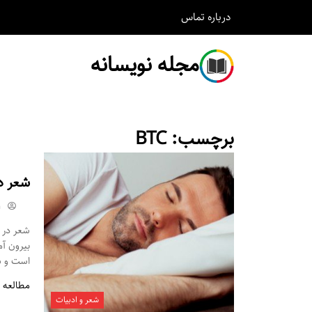
درباره
تماس
مجله نویسانه
برچسب:
BTC
شعر د
m
شعر در م
بیرون آ
است و شم
مطالعه 
شعر و ادبیات