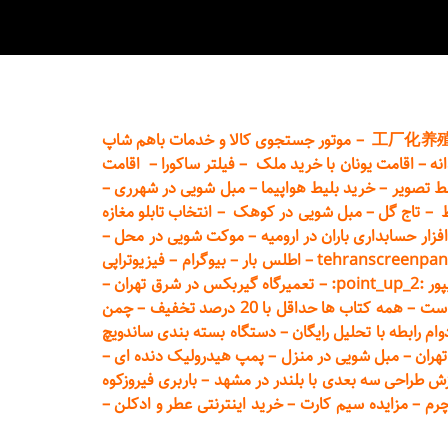
工厂化养
–
موتور جستجوی کالا و خدمات باهم شاپ
نه
–
اقامت یونان با خرید ملک
–
فیلتر ساکورا
–
اقامت
ط تصویر
–
خرید بلیط هواپیما
–
مبل شویی در شهرری
–
ط
–
تاج گل
–
مبل شویی در کوهک
–
انتخاب تابلو مغازه
فزار حسابداری باران در ارومیه
–
موکت شویی در محل
–
tehranscreenpan
–
اطلس بار
–
بیوگرام
–
فیزیوتراپی
poin:
–
تعمیر
گاه گیربکس در شرق تهران
–
است
–
همه کتاب ها حداقل با 20 درصد تخفیف
–
چمن
م رابطه با تحلیل رایگان
–
دستگاه بسته‌ بندی ساندویچ
هران
–
مبل شوی
ی در منزل
–
پمپ هیدرولیک دنده ای
–
ش طراحی سه بعدی با بلندر در مشهد
–
باربری فیروزکوه
چرم
–
مزایده سیم کارت
–
خرید اینترنتی عطر و ادکلن
–