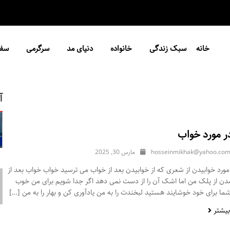
خانه
سبک زندگی
خانواده
دنیای مد
سرگرمی
سفر
آ
ر مورد خواب
hosseinmikhak@yahoo.co
مارس 30, 2025
ورد خوابیدن از شعری که از خوابیدن بعد از خواب می ترسید خواب خواب بعد از
مدن از پلک من اما اشک آن را از دست نمی دهد اگر جدا شویم برای من خوب
ا برای خود خوشایند هستید لبخندت را به من یادآوری کن و بهار را به من […]
بیشتر