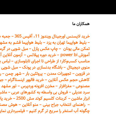
همکاران ما
خرید لایسنس اورجینال ویندوز 11، آفیس 365
–
جعبه ه
–
بلیط هواپیما تهران
به یزد
–
بلیط هواپیما قشم به مشه
تمکن مالی یونان
–
چاپ عکس پ
ازل
–
مبل شویی در گرم
آموزش power bi
–
خرید دوره
پیلاتس
–
آزمون آنلاین آ
مناسب کسب‌وکار؛ از طراحی تا اجرای تابلوسازی
–
لباس ب
منوی دیجیتال
–
باشگاه بدنسازی در پونک
–
مبل شویی د
در قزوین
–
تجهیزات معدن
–
پروتئین بار
–
شهر چمن
–
ر
کاهش حجم عکس آنلاین
–
خرید فالوور اینستاگرام
–
جو
مصنوعی
–
مغزافزار
–
مخزن افزونه وردپرس
–
تور مشهد
–
سرد عدیلی
–
فروش بی واسطه به
کشورهای عربی
–
ماشی
ابزار ماشین
–
کربنات کلسیم کوتد مش 2500
–
خرید پای
–
راهنمای انتخاب جراح بینی
–
منو آنلاین
–
هوش مصنوعی تماما
چگونه آب استخر را سریع تر گرم کنیم
–
فیلمبرداری نمای