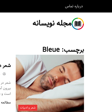
درباره
تماس
مجله نویسانه
برچسب:
Bleue
شعر د
m
شعر در م
بیرون آ
است و شم
مطالعه 
شعر و ادبیات