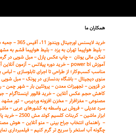
همکاران ما
خرید لایسنس اورجینال ویندوز 11، آفیس 365
–
جعبه ه
–
بلیط هواپیما تهران
به یزد
–
بلیط هواپیما قشم به مشه
تمکن مالی یونان
–
چاپ عکس پ
ازل
–
مبل شویی در گرم
آموزش power bi
–
خرید دوره
پیلاتس
–
آزمون آنلاین آ
مناسب کسب‌وکار؛ از طراحی تا اجرای تابلوسازی
–
لباس ب
منوی دیجیتال
–
باشگاه بدنسازی در پونک
–
مبل شویی د
در قزوین
–
تجهیزات معدن
–
پروتئین بار
–
شهر چمن
–
ر
کاهش حجم عکس آنلاین
–
خرید فالوور اینستاگرام
–
جو
مصنوعی
–
مغزافزار
–
مخزن افزونه وردپرس
–
تور مشهد
–
سرد عدیلی
–
فروش بی واسطه به
کشورهای عربی
–
ماشی
ابزار ماشین
–
کربنات کلسیم کوتد مش 2500
–
خرید پای
–
راهنمای انتخاب جراح بینی
–
منو آنلاین
–
هوش مصنوعی تماما
چگونه آب استخر را سریع تر گرم کنیم
–
فیلمبرداری نمای