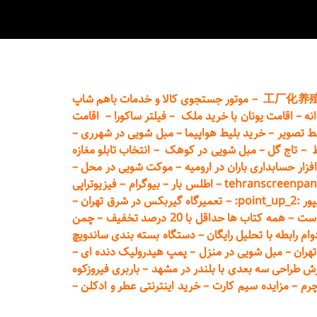
工厂化养
–
موتور جستجوی کالا و خدمات باهم شاپ
نه
–
اقامت یونان با خرید ملک
–
فیلتر ساکورا
–
اقامت
ط تصویر
–
خرید بلیط هواپیما
–
مبل شویی در شهرری
–
ط
–
تاج گل
–
مبل شویی در کوهک
–
انتخاب تابلو مغازه
فزار حسابداری باران در ارومیه
–
موکت شویی در محل
–
tehranscreenpan
–
اطلس بار
–
بیوگرام
–
فیزیوتراپی
poin:
–
تعمیر
گاه گیربکس در شرق تهران
–
است
–
همه کتاب ها حداقل با 20 درصد تخفیف
–
چمن
م رابطه با تحلیل رایگان
–
دستگاه بسته‌ بندی ساندویچ
هران
–
مبل شوی
ی در منزل
–
پمپ هیدرولیک دنده ای
–
ش طراحی سه بعدی با بلندر در مشهد
–
باربری فیروزکوه
چرم
–
مزایده سیم کارت
–
خرید اینترنتی عطر و ادکلن
–