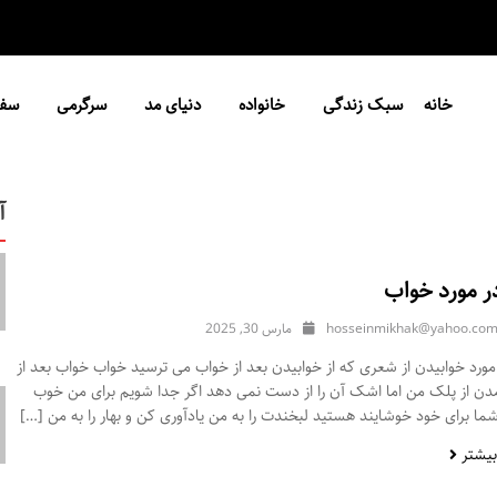
خانه
سبک زندگی
خانواده
دنیای مد
سرگرمی
سفر
آ
ر مورد خواب
hosseinmikhak@yahoo.co
مارس 30, 2025
ورد خوابیدن از شعری که از خوابیدن بعد از خواب می ترسید خواب خواب بعد از
مدن از پلک من اما اشک آن را از دست نمی دهد اگر جدا شویم برای من خوب
ا برای خود خوشایند هستید لبخندت را به من یادآوری کن و بهار را به من […]
بیشتر