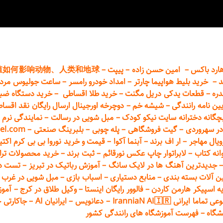
ارد باکس
–
امین حسن زاده
–
پیپت
–
殖如何影响动物、人类和地球
د
–
خرید بلیط هواپیما چارتر
–
امداد خودرو
رامسر
–
ساعت جولیوس مردا
دره
–
قطعات
یدکی دریل مگنت
–
خرید طلا اقساطی
–
خرید دستگاه ضب
یین نامه رانندگی
–
شیشه خم
–
دوچرخه اورجینال ارسال رایگان ن
قد اقسا
چگانه دخترانه سایت نیکو کودک
–
مبل شویی در رسالت
–
نمایندگی نرم ا
ر سهروردی
–
گیت فروشگاهی
–
پله چوبی
–
بلبرینگ صنعتی
–
el.com
ویال مهاجر
–
ار اف برند
–
آبنما آکوا
–
قیمت و خرید نوروا بی بی کرم اکتیپور :t_up_2
انه کتاب
–
لابراتوار چاپ عکس نورقائم
–
ثبت برند
–
خرید محصولات تر
جدیدترین آهنگ ها در لایک سانگ
–
آموزش
رباتیک در تبریز
–
تست دوا
ن آلات بسته بندی
–
منابع دستیاری
–
اسباب بازی
–
مبل شویی در غرب ت
ه اسپیکر هارمن کاردن
–
فالوور رایگان اینستا
–
وکیل طلاق در کرج
–
آموز
 ایرانی IranniaN AI🇮🇷
–
دعانویس
–
ایرانیان AI
–
جاکارتی 
شگاه
–
فهرست آموزشگاه های رانندگی کشور