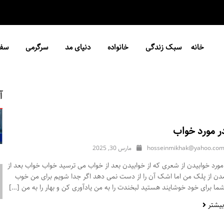
خانه
سبک زندگی
خانواده
دنیای مد
سرگرمی
سفر
آ
ر مورد خواب
hosseinmikhak@yahoo.co
مارس 30, 2025
ورد خوابیدن از شعری که از خوابیدن بعد از خواب می ترسید خواب خواب بعد از
مدن از پلک من اما اشک آن را از دست نمی دهد اگر جدا شویم برای من خوب
ا برای خود خوشایند هستید لبخندت را به من یادآوری کن و بهار را به من […]
بیشتر