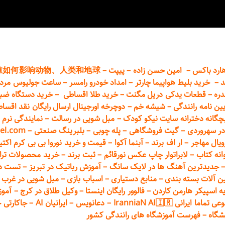
ارد باکس
–
امین حسن زاده
–
پیپت
–
殖如何影响动物、人类和地球
د
–
خرید بلیط هواپیما چارتر
–
امداد خودرو
رامسر
–
ساعت جولیوس مردا
دره
–
قطعات
یدکی دریل مگنت
–
خرید طلا اقساطی
–
خرید دستگاه ضب
یین نامه رانندگی
–
شیشه خم
–
دوچرخه اورجینال ارسال رایگان ن
قد اقسا
چگانه دخترانه سایت نیکو کودک
–
مبل شویی در رسالت
–
نمایندگی نرم ا
ر سهروردی
–
گیت فروشگاهی
–
پله چوبی
–
بلبرینگ صنعتی
–
el.com
ویال مهاجر
–
ار اف برند
–
آبنما آکوا
–
قیمت و خرید نوروا بی بی کرم اکتیپور :t_up_2
انه کتاب
–
لابراتوار چاپ عکس نورقائم
–
ثبت برند
–
خرید محصولات تر
جدیدترین آهنگ ها در لایک سانگ
–
آموزش
رباتیک در تبریز
–
تست دوا
ن آلات بسته بندی
–
منابع دستیاری
–
اسباب بازی
–
مبل شویی در غرب ت
ه اسپیکر هارمن کاردن
–
فالوور رایگان اینستا
–
وکیل طلاق در کرج
–
آموز
 ایرانی IranniaN AI🇮🇷
–
دعانویس
–
ایرانیان AI
–
جاکارتی 
شگاه
–
فهرست آموزشگاه های رانندگی کشور