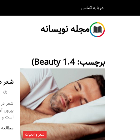
درباره
تماس
مجله نویسانه
برچسب:
Beauty 1.4)
شعر د
m
شعر در م
بیرون آ
است و شم
مطالعه 
شعر و ادبیات