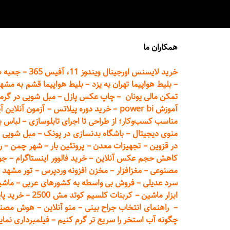
همکاران ما
خرید لایسنس اورجینال ویندوز 11، آفیس 365
–
جعبه ه
–
بلیط هواپیما تهران
به یزد
–
بلیط هواپیما قشم به مشه
تمکن مالی یونان
–
چاپ عکس پ
ازل
–
مبل شویی در گرم
آموزش power bi
–
خرید دوره
پیلاتس
–
آزمون آنلاین آ
مناسب کسب‌وکار؛ از طراحی تا اجرای تابلوسازی
–
لباس ب
منوی دیجیتال
–
باشگاه بدنسازی در پونک
–
مبل شویی د
در قزوین
–
تجهیزات معدن
–
پروتئین بار
–
شهر چمن
–
ر
کاهش حجم عکس آنلاین
–
خرید فالوور اینستاگرام
–
جو
مصنوعی
–
مغزافزار
–
مخزن افزونه وردپرس
–
تور مشهد
–
سرد عدیلی
–
فروش بی واسطه به
کشورهای عربی
–
ماشی
ابزار ماشین
–
کربنات کلسیم کوتد مش 2500
–
خرید پای
–
راهنمای انتخاب جراح بینی
–
منو آنلاین
–
هوش مصنوعی تماما
چگونه آب استخر را سریع تر گرم کنیم
–
فیلمبرداری نمای