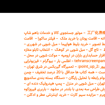
工厂化养
–
موتور جستجوی کالا و خدمات باهم شاپ
نه
–
اقامت یونان با خرید ملک
–
فیلتر ساکورا
–
اقامت
ط تصویر
–
خرید بلیط هواپیما
–
مبل شویی در شهرری
–
ط
–
تاج گل
–
مبل شویی در کوهک
–
انتخاب تابلو مغازه
فزار حسابداری باران در ارومیه
–
موکت شویی در محل
–
tehranscreenpan
–
اطلس بار
–
بیوگرام
–
فیزیوتراپی
poin:
–
تعمیر
گاه گیربکس در شرق تهران
–
است
–
همه کتاب ها حداقل با 20 درصد تخفیف
–
چمن
م رابطه با تحلیل رایگان
–
دستگاه بسته‌ بندی ساندویچ
هران
–
مبل شوی
ی در منزل
–
پمپ هیدرولیک دنده ای
–
ش طراحی سه بعدی با بلندر در مشهد
–
باربری فیروزکوه
چرم
–
مزایده سیم کارت
–
خرید اینترنتی عطر و ادکلن
–