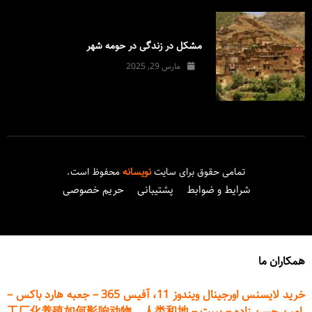
مشکل در زندگی در حومه شهر
مارس 29, 2025
تمامی حقوق برای سایت
نویسانه
محفوظ است.
شرایط و ضوابط
پشتیبانی
حریم خصوصی
همکاران ما
خرید لایسنس اورجینال ویندوز 11، آفیس 365
–
جعبه هارد باکس
–
امین حسن زاده
–
پیپت
–
工厂化养殖如何影响动物、人类和地