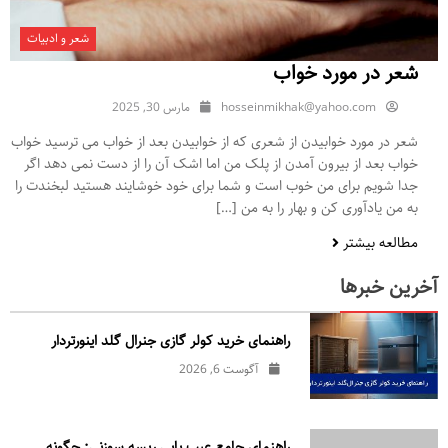
شعر و ادبیات
شعر در مورد خواب
hosseinmikhak@yahoo.com
مارس 30, 2025
شعر در مورد خوابیدن از شعری که از خوابیدن بعد از خواب می ترسید خواب
خواب بعد از بیرون آمدن از پلک من اما اشک آن را از دست نمی دهد اگر
جدا شویم برای من خوب است و شما برای خود خوشایند هستید لبخندت را
به من یادآوری کن و بهار را به من […]
مطالعه بیشتر
آخرین خبرها
راهنمای خرید کولر گازی جنرال‌ گلد اینورتر‌دار
آگوست 6, 2026
راهنمای جامع عیب یابی ریسه سوزنی: چگونه