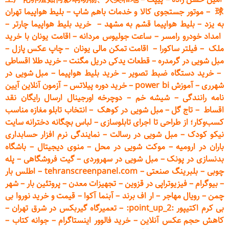
球
–
موتور جستجوی کالا و خدمات باهم شاپ
–
بلیط هواپیما تهران
به یزد
–
بلیط هواپیما قشم به مشهد
–
خرید بلیط هواپیما چارتر
–
امداد خودرو
رامسر
–
ساعت جولیوس مردانه
–
اقامت یونان با خرید
ملک
–
فیلتر ساکورا
–
اقامت تمکن مالی یونان
–
چاپ عکس پ
ازل
–
مبل شویی در گرمدره
–
قطعات
یدکی دریل مگنت
–
خرید طلا اقساطی
–
خرید دستگاه ضبط تصویر
–
خرید بلیط هواپیما
–
مبل شویی در
شهرری
–
آموزش power bi
–
خرید دوره
پیلاتس
–
آزمون آنلاین آیین
نامه رانندگی
–
شیشه خم
–
دوچرخه اورجینال ارسال رایگان ن
قد
اقساط
–
تاج گل
–
مبل شویی در کوهک
–
انتخاب تابلو مغازه مناسب
کسب‌وکار؛ از طراحی تا اجرای تابلوسازی
–
لباس بچگانه دخترانه سایت
نیکو کودک
–
مبل شویی در رسالت
–
نمایندگی نرم افزار حسابداری
باران در ارومیه
–
موکت شویی در محل
–
منوی دیجیتال
–
باشگاه
بدنسازی در پونک
–
مبل شویی در سهروردی
–
گیت فروشگاهی
–
پله
چوبی
–
بلبرینگ صنعتی
–
tehranscreenpanel.com
–
اطلس بار
–
بیوگرام
–
فیزیوتراپی در قزوین
–
تجهیزات معدن
–
پروتئین بار
–
شهر
چمن
–
رویال مهاجر
–
ار اف برند
–
آبنما آکوا
–
قیمت و خرید نوروا بی
بی کرم اکتیپور :point_up_2:
–
تعمیر
گاه گیربکس در شرق تهران
–
کاهش حجم عکس آنلاین
–
خرید فالوور اینستاگرام
–
جوانه کتاب
–