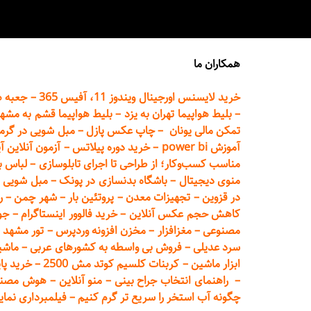
همکاران ما
خرید لایسنس اورجینال ویندوز 11، آفیس 365
–
جعبه ه
–
بلیط هواپیما تهران
به یزد
–
بلیط هواپیما قشم به مشه
تمکن مالی یونان
–
چاپ عکس پ
ازل
–
مبل شویی در گرم
آموزش power bi
–
خرید دوره
پیلاتس
–
آزمون آنلاین آ
مناسب کسب‌وکار؛ از طراحی تا اجرای تابلوسازی
–
لباس ب
منوی دیجیتال
–
باشگاه بدنسازی در پونک
–
مبل شویی د
در قزوین
–
تجهیزات معدن
–
پروتئین بار
–
شهر چمن
–
ر
کاهش حجم عکس آنلاین
–
خرید فالوور اینستاگرام
–
جو
مصنوعی
–
مغزافزار
–
مخزن افزونه وردپرس
–
تور مشهد
–
سرد عدیلی
–
فروش بی واسطه به
کشورهای عربی
–
ماشی
ابزار ماشین
–
کربنات کلسیم کوتد مش 2500
–
خرید پای
–
راهنمای انتخاب جراح بینی
–
منو آنلاین
–
هوش مصنوعی تماما
چگونه آب استخر را سریع تر گرم کنیم
–
فیلمبرداری نمای