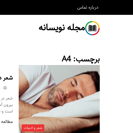
درباره
تماس
مجله نویسانه
برچسب:
A4
شعر د
m
شعر در م
بیرون آ
است و شم
مطالعه 
شعر و ادبیات