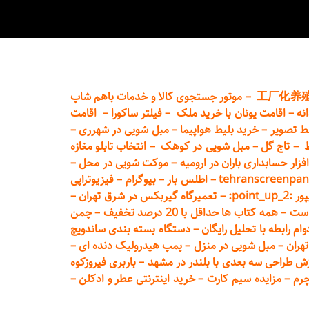
工厂化养
–
موتور جستجوی کالا و خدمات باهم شاپ
نه
–
اقامت یونان با خرید ملک
–
فیلتر ساکورا
–
اقامت
ط تصویر
–
خرید بلیط هواپیما
–
مبل شویی در شهرری
–
ط
–
تاج گل
–
مبل شویی در کوهک
–
انتخاب تابلو مغازه
فزار حسابداری باران در ارومیه
–
موکت شویی در محل
–
tehranscreenpan
–
اطلس بار
–
بیوگرام
–
فیزیوتراپی
poin:
–
تعمیر
گاه گیربکس در شرق تهران
–
است
–
همه کتاب ها حداقل با 20 درصد تخفیف
–
چمن
م رابطه با تحلیل رایگان
–
دستگاه بسته‌ بندی ساندویچ
هران
–
مبل شوی
ی در منزل
–
پمپ هیدرولیک دنده ای
–
ش طراحی سه بعدی با بلندر در مشهد
–
باربری فیروزکوه
چرم
–
مزایده سیم کارت
–
خرید اینترنتی عطر و ادکلن
–