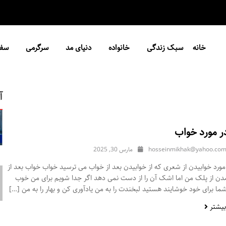
خانه
سبک زندگی
خانواده
دنیای مد
سرگرمی
سفر
آ
ر مورد خواب
hosseinmikhak@yahoo.co
مارس 30, 2025
ورد خوابیدن از شعری که از خوابیدن بعد از خواب می ترسید خواب خواب بعد از
مدن از پلک من اما اشک آن را از دست نمی دهد اگر جدا شویم برای من خوب
ا برای خود خوشایند هستید لبخندت را به من یادآوری کن و بهار را به من […]
بیشتر