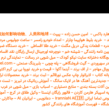
ارد باکس
–
امین حسن زاده
–
پیپت
–
殖如何影响动物、人类和地球
د
–
خرید بلیط هواپیما چارتر
–
امداد خودرو
رامسر
–
ساعت جولیوس مردا
دره
–
قطعات
یدکی دریل مگنت
–
خرید طلا اقساطی
–
خرید دستگاه ضب
یین نامه رانندگی
–
شیشه خم
–
دوچرخه اورجینال ارسال رایگان ن
قد اقسا
چگانه دخترانه سایت نیکو کودک
–
مبل شویی در رسالت
–
نمایندگی نرم ا
ر سهروردی
–
گیت فروشگاهی
–
پله چوبی
–
بلبرینگ صنعتی
–
el.com
ویال مهاجر
–
ار اف برند
–
آبنما آکوا
–
قیمت و خرید نوروا بی بی کرم اکتیپور :t_up_2
انه کتاب
–
لابراتوار چاپ عکس نورقائم
–
ثبت برند
–
خرید محصولات تر
جدیدترین آهنگ ها در لایک سانگ
–
آموزش
رباتیک در تبریز
–
تست دوا
ن آلات بسته بندی
–
منابع دستیاری
–
اسباب بازی
–
مبل شویی در غرب ت
ه اسپیکر هارمن کاردن
–
فالوور رایگان اینستا
–
وکیل طلاق در کرج
–
آموز
 ایرانی IranniaN AI🇮🇷
–
دعانویس
–
ایرانیان AI
–
جاکارتی 
شگاه
–
فهرست آموزشگاه های رانندگی کشور