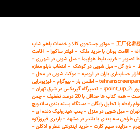
工厂化养
–
موتور جستجوی کالا و خدمات باهم شاپ
نه
–
اقامت یونان با خرید ملک
–
فیلتر ساکورا
–
اقامت
ط تصویر
–
خرید بلیط هواپیما
–
مبل شویی در شهرری
–
ط
–
تاج گل
–
مبل شویی در کوهک
–
انتخاب تابلو مغازه
فزار حسابداری باران در ارومیه
–
موکت شویی در محل
–
tehranscreenpan
–
اطلس بار
–
بیوگرام
–
فیزیوتراپی
poin:
–
تعمیر
گاه گیربکس در شرق تهران
–
است
–
همه کتاب ها حداقل با 20 درصد تخفیف
–
چمن
م رابطه با تحلیل رایگان
–
دستگاه بسته‌ بندی ساندویچ
هران
–
مبل شوی
ی در منزل
–
پمپ هیدرولیک دنده ای
–
ش طراحی سه بعدی با بلندر در مشهد
–
باربری فیروزکوه
چرم
–
مزایده سیم کارت
–
خرید اینترنتی عطر و ادکلن
–