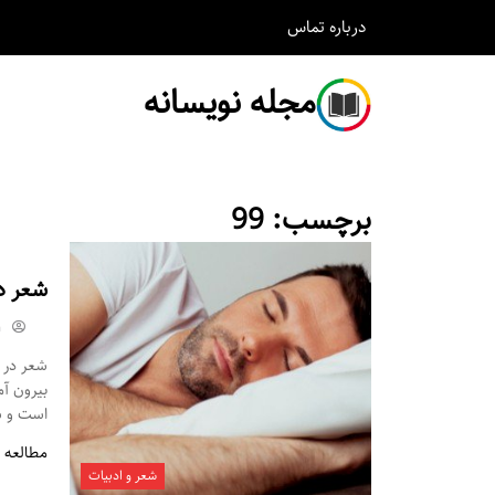
درباره
تماس
مجله نویسانه
برچسب:
99
شعر د
m
شعر در م
بیرون آ
است و شم
مطالعه 
شعر و ادبیات