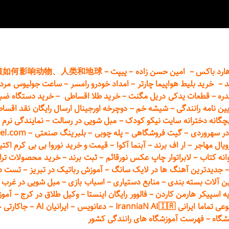
ارد باکس
–
امین حسن زاده
–
پیپت
–
殖如何影响动物、人类和地球
د
–
خرید بلیط هواپیما چارتر
–
امداد خودرو
رامسر
–
ساعت جولیوس مردا
دره
–
قطعات
یدکی دریل مگنت
–
خرید طلا اقساطی
–
خرید دستگاه ضب
یین نامه رانندگی
–
شیشه خم
–
دوچرخه اورجینال ارسال رایگان ن
قد اقسا
چگانه دخترانه سایت نیکو کودک
–
مبل شویی در رسالت
–
نمایندگی نرم ا
ر سهروردی
–
گیت فروشگاهی
–
پله چوبی
–
بلبرینگ صنعتی
–
el.com
ویال مهاجر
–
ار اف برند
–
آبنما آکوا
–
قیمت و خرید نوروا بی بی کرم اکتیپور :t_up_2
انه کتاب
–
لابراتوار چاپ عکس نورقائم
–
ثبت برند
–
خرید محصولات تر
جدیدترین آهنگ ها در لایک سانگ
–
آموزش
رباتیک در تبریز
–
تست دوا
ن آلات بسته بندی
–
منابع دستیاری
–
اسباب بازی
–
مبل شویی در غرب ت
ه اسپیکر هارمن کاردن
–
فالوور رایگان اینستا
–
وکیل طلاق در کرج
–
آموز
 ایرانی IranniaN AI🇮🇷
–
دعانویس
–
ایرانیان AI
–
جاکارتی 
شگاه
–
فهرست آموزشگاه های رانندگی کشور