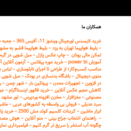
همکاران ما
خرید لایسنس اورجینال ویندوز 11، آفیس 365
–
جعبه ه
–
بلیط هواپیما تهران
به یزد
–
بلیط هواپیما قشم به مشه
تمکن مالی یونان
–
چاپ عکس پ
ازل
–
مبل شویی در گرم
آموزش power bi
–
خرید دوره
پیلاتس
–
آزمون آنلاین آ
مناسب کسب‌وکار؛ از طراحی تا اجرای تابلوسازی
–
لباس ب
منوی دیجیتال
–
باشگاه بدنسازی در پونک
–
مبل شویی د
در قزوین
–
تجهیزات معدن
–
پروتئین بار
–
شهر چمن
–
ر
کاهش حجم عکس آنلاین
–
خرید فالوور اینستاگرام
–
جو
مصنوعی
–
مغزافزار
–
مخزن افزونه وردپرس
–
تور مشهد
–
سرد عدیلی
–
فروش بی واسطه به
کشورهای عربی
–
ماشی
ابزار ماشین
–
کربنات کلسیم کوتد مش 2500
–
خرید پای
–
راهنمای انتخاب جراح بینی
–
منو آنلاین
–
هوش مصنوعی تماما
چگونه آب استخر را سریع تر گرم کنیم
–
فیلمبرداری نمای