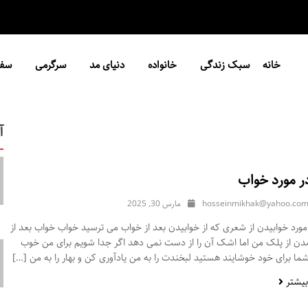
خانه
سبک زندگی
خانواده
دنیای مد
سرگرمی
سفر
آ
ر مورد خواب
hosseinmikhak@yahoo.co
مارس 30, 2025
ورد خوابیدن از شعری که از خوابیدن بعد از خواب می ترسید خواب خواب بعد از
مدن از پلک من اما اشک آن را از دست نمی دهد اگر جدا شویم برای من خوب
ا برای خود خوشایند هستید لبخندت را به من یادآوری کن و بهار را به من […]
بیشتر