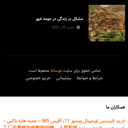
مشکل در زندگی در حومه شهر
مارس 29, 2025
تمامی حقوق برای سایت
نویسانه
محفوظ است.
شرایط و ضوابط
پشتیبانی
حریم خصوصی
همکاران ما
خرید لایسنس اورجینال ویندوز 11، آفیس 365
–
جعبه هارد باکس
–
امین حسن زاده
–
پیپت
–
工厂化养殖如何影响动物、人类和地