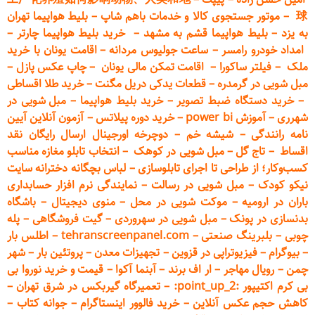
球
–
موتور جستجوی کالا و خدمات باهم شاپ
–
بلیط هواپیما تهران
به یزد
–
بلیط هواپیما قشم به مشهد
–
خرید بلیط هواپیما چارتر
–
امداد خودرو
رامسر
–
ساعت جولیوس مردانه
–
اقامت یونان با خرید
ملک
–
فیلتر ساکورا
–
اقامت تمکن مالی یونان
–
چاپ عکس پ
ازل
–
مبل شویی در گرمدره
–
قطعات
یدکی دریل مگنت
–
خرید طلا اقساطی
–
خرید دستگاه ضبط تصویر
–
خرید بلیط هواپیما
–
مبل شویی در
شهرری
–
آموزش power bi
–
خرید دوره
پیلاتس
–
آزمون آنلاین آیین
نامه رانندگی
–
شیشه خم
–
دوچرخه اورجینال ارسال رایگان ن
قد
اقساط
–
تاج گل
–
مبل شویی در کوهک
–
انتخاب تابلو مغازه مناسب
کسب‌وکار؛ از طراحی تا اجرای تابلوسازی
–
لباس بچگانه دخترانه سایت
نیکو کودک
–
مبل شویی در رسالت
–
نمایندگی نرم افزار حسابداری
باران در ارومیه
–
موکت شویی در محل
–
منوی دیجیتال
–
باشگاه
بدنسازی در پونک
–
مبل شویی در سهروردی
–
گیت فروشگاهی
–
پله
چوبی
–
بلبرینگ صنعتی
–
tehranscreenpanel.com
–
اطلس بار
–
بیوگرام
–
فیزیوتراپی در قزوین
–
تجهیزات معدن
–
پروتئین بار
–
شهر
چمن
–
رویال مهاجر
–
ار اف برند
–
آبنما آکوا
–
قیمت و خرید نوروا بی
بی کرم اکتیپور :point_up_2:
–
تعمیر
گاه گیربکس در شرق تهران
–
کاهش حجم عکس آنلاین
–
خرید فالوور اینستاگرام
–
جوانه کتاب
–