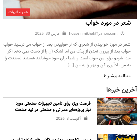
شعر و ادبیات
شعر در مورد خواب
hosseinmikhak@yahoo.com
مارس 30, 2025
شعر در مورد خوابیدن از شعری که از خوابیدن بعد از خواب می ترسید خواب
خواب بعد از بیرون آمدن از پلک من اما اشک آن را از دست نمی دهد اگر
جدا شویم برای من خوب است و شما برای خود خوشایند هستید لبخندت را
به من یادآوری کن و بهار را به من […]
مطالعه بیشتر
آخرین خبرها
فرصت ویژه برای تامین تجهیزات صنعتی مورد
نیاز پروژه‌های عمرانی و صنعتی در نید صنعت
آگوست 8, 2026
بررسی تخصصی بهترین کلاس‌های تیزهوشان در