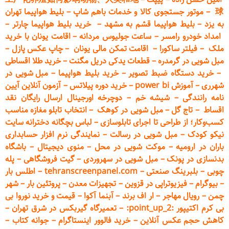
球
–
موتور جستجوی کالا و خدمات باهم شاپ
–
بلیط هواپیما تهران
به یزد
–
بلیط هواپیما قشم به مشهد
–
خرید بلیط هواپیما چارتر
–
امداد خودرو
رامسر
–
ساعت جولیوس مردانه
–
اقامت یونان با خرید
ملک
–
فیلتر ساکورا
–
اقامت تمکن مالی یونان
–
چاپ عکس پ
ازل
–
مبل شویی در گرمدره
–
قطعات
یدکی دریل مگنت
–
خرید طلا اقساطی
–
خرید دستگاه ضبط تصویر
–
خرید بلیط هواپیما
–
مبل شویی در
شهرری
–
آموزش power bi
–
خرید دوره
پیلاتس
–
آزمون آنلاین آیین
نامه رانندگی
–
شیشه خم
–
دوچرخه اورجینال ارسال رایگان ن
قد
اقساط
–
تاج گل
–
مبل شویی در کوهک
–
انتخاب تابلو مغازه مناسب
کسب‌وکار؛ از طراحی تا اجرای تابلوسازی
–
لباس بچگانه دخترانه سایت
نیکو کودک
–
مبل شویی در رسالت
–
نمایندگی نرم افزار حسابداری
باران در ارومیه
–
موکت شویی در محل
–
منوی دیجیتال
–
باشگاه
بدنسازی در پونک
–
مبل شویی در سهروردی
–
گیت فروشگاهی
–
پله
چوبی
–
بلبرینگ صنعتی
–
tehranscreenpanel.com
–
اطلس بار
–
بیوگرام
–
فیزیوتراپی در قزوین
–
تجهیزات معدن
–
پروتئین بار
–
شهر
چمن
–
رویال مهاجر
–
ار اف برند
–
آبنما آکوا
–
قیمت و خرید نوروا بی
بی کرم اکتیپور :point_up_2:
–
تعمیر
گاه گیربکس در شرق تهران
–
کاهش حجم عکس آنلاین
–
خرید فالوور اینستاگرام
–
جوانه کتاب
–