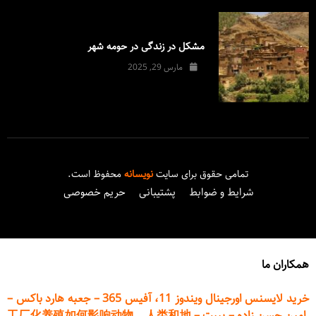
مشکل در زندگی در حومه شهر
مارس 29, 2025
تمامی حقوق برای سایت
نویسانه
محفوظ است.
شرایط و ضوابط
پشتیبانی
حریم خصوصی
همکاران ما
خرید لایسنس اورجینال ویندوز 11، آفیس 365
–
جعبه هارد باکس
–
امین حسن زاده
–
پیپت
–
工厂化养殖如何影响动物、人类和地