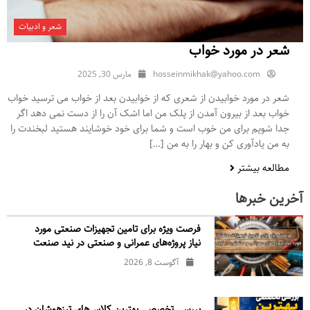
شعر و ادبیات
شعر در مورد خواب
hosseinmikhak@yahoo.com
مارس 30, 2025
شعر در مورد خوابیدن از شعری که از خوابیدن بعد از خواب می ترسید خواب
خواب بعد از بیرون آمدن از پلک من اما اشک آن را از دست نمی دهد اگر
جدا شویم برای من خوب است و شما برای خود خوشایند هستید لبخندت را
به من یادآوری کن و بهار را به من […]
مطالعه بیشتر
آخرین خبرها
فرصت ویژه برای تامین تجهیزات صنعتی مورد
نیاز پروژه‌های عمرانی و صنعتی در نید صنعت
آگوست 8, 2026
بررسی تخصصی بهترین کلاس‌های تیزهوشان در