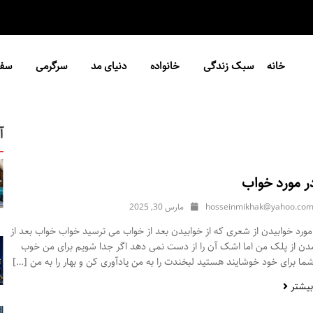
خانه
سبک زندگی
خانواده
دنیای مد
سرگرمی
سفر
آ
ر مورد خواب
hosseinmikhak@yahoo.co
مارس 30, 2025
ورد خوابیدن از شعری که از خوابیدن بعد از خواب می ترسید خواب خواب بعد از
مدن از پلک من اما اشک آن را از دست نمی دهد اگر جدا شویم برای من خوب
ا برای خود خوشایند هستید لبخندت را به من یادآوری کن و بهار را به من […]
بیشتر