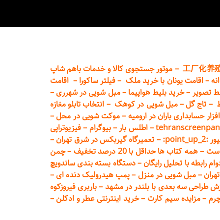
工厂化养
–
موتور جستجوی کالا و خدمات باهم شاپ
نه
–
اقامت یونان با خرید ملک
–
فیلتر ساکورا
–
اقامت
ط تصویر
–
خرید بلیط هواپیما
–
مبل شویی در شهرری
–
ط
–
تاج گل
–
مبل شویی در کوهک
–
انتخاب تابلو مغازه
فزار حسابداری باران در ارومیه
–
موکت شویی در محل
–
tehranscreenpan
–
اطلس بار
–
بیوگرام
–
فیزیوتراپی
poin:
–
تعمیر
گاه گیربکس در شرق تهران
–
است
–
همه کتاب ها حداقل با 20 درصد تخفیف
–
چمن
م رابطه با تحلیل رایگان
–
دستگاه بسته‌ بندی ساندویچ
هران
–
مبل شوی
ی در منزل
–
پمپ هیدرولیک دنده ای
–
ش طراحی سه بعدی با بلندر در مشهد
–
باربری فیروزکوه
چرم
–
مزایده سیم کارت
–
خرید اینترنتی عطر و ادکلن
–