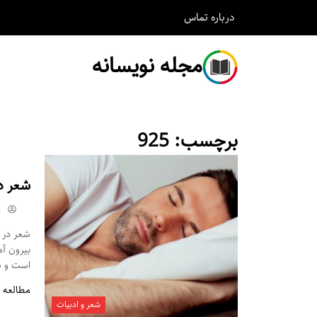
درباره
تماس
مجله نویسانه
برچسب:
925
شعر د
m
شعر در م
بیرون آ
است و شم
مطالعه 
شعر و ادبیات