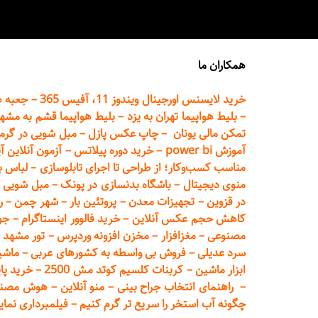
همکاران ما
خرید لایسنس اورجینال ویندوز 11، آفیس 365
–
جعبه ه
–
بلیط هواپیما تهران
به یزد
–
بلیط هواپیما قشم به مشه
تمکن مالی یونان
–
چاپ عکس پ
ازل
–
مبل شویی در گرم
آموزش power bi
–
خرید دوره
پیلاتس
–
آزمون آنلاین آ
مناسب کسب‌وکار؛ از طراحی تا اجرای تابلوسازی
–
لباس ب
منوی دیجیتال
–
باشگاه بدنسازی در پونک
–
مبل شویی د
در قزوین
–
تجهیزات معدن
–
پروتئین بار
–
شهر چمن
–
ر
کاهش حجم عکس آنلاین
–
خرید فالوور اینستاگرام
–
جو
مصنوعی
–
مغزافزار
–
مخزن افزونه وردپرس
–
تور مشهد
–
سرد عدیلی
–
فروش بی واسطه به
کشورهای عربی
–
ماشی
ابزار ماشین
–
کربنات کلسیم کوتد مش 2500
–
خرید پای
–
راهنمای انتخاب جراح بینی
–
منو آنلاین
–
هوش مصنوعی تماما
چگونه آب استخر را سریع تر گرم کنیم
–
فیلمبرداری نمای