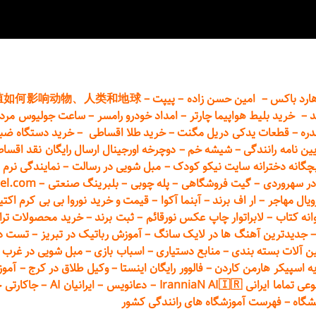
ارد باکس
–
امین حسن زاده
–
پیپت
–
殖如何影响动物、人类和地球
د
–
خرید بلیط هواپیما چارتر
–
امداد خودرو
رامسر
–
ساعت جولیوس مردا
دره
–
قطعات
یدکی دریل مگنت
–
خرید طلا اقساطی
–
خرید دستگاه ضب
یین نامه رانندگی
–
شیشه خم
–
دوچرخه اورجینال ارسال رایگان ن
قد اقسا
چگانه دخترانه سایت نیکو کودک
–
مبل شویی در رسالت
–
نمایندگی نرم ا
ر سهروردی
–
گیت فروشگاهی
–
پله چوبی
–
بلبرینگ صنعتی
–
el.com
ویال مهاجر
–
ار اف برند
–
آبنما آکوا
–
قیمت و خرید نوروا بی بی کرم اکتیپور :t_up_2
انه کتاب
–
لابراتوار چاپ عکس نورقائم
–
ثبت برند
–
خرید محصولات تر
جدیدترین آهنگ ها در لایک سانگ
–
آموزش
رباتیک در تبریز
–
تست دوا
ن آلات بسته بندی
–
منابع دستیاری
–
اسباب بازی
–
مبل شویی در غرب ت
ه اسپیکر هارمن کاردن
–
فالوور رایگان اینستا
–
وکیل طلاق در کرج
–
آموز
 ایرانی IranniaN AI🇮🇷
–
دعانویس
–
ایرانیان AI
–
جاکارتی 
شگاه
–
فهرست آموزشگاه های رانندگی کشور