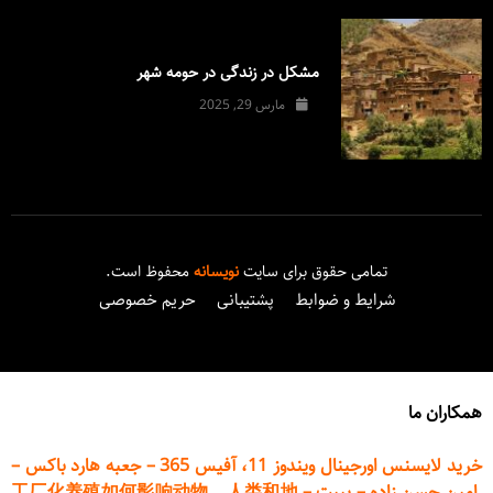
مشکل در زندگی در حومه شهر
مارس 29, 2025
تمامی حقوق برای سایت
نویسانه
محفوظ است.
شرایط و ضوابط
پشتیبانی
حریم خصوصی
همکاران ما
خرید لایسنس اورجینال ویندوز 11، آفیس 365
–
جعبه هارد باکس
–
امین حسن زاده
–
پیپت
–
工厂化养殖如何影响动物、人类和地