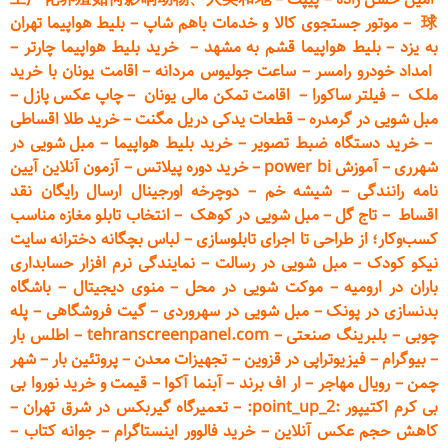
球
–
موتور جستجوی کالا و خدمات باهم شاپ
–
بلیط هواپیما تهران
به یزد
–
بلیط هواپیما قشم به مشهد
–
خرید بلیط هواپیما چارتر
–
امداد خودرو
رامسر
–
ساعت جولیوس مردانه
–
اقامت یونان با خرید
ملک
–
فیلتر ساکورا
–
اقامت تمکن مالی یونان
–
چاپ عکس پ
ازل
–
مبل شویی در گرمدره
–
قطعات
یدکی دریل مگنت
–
خرید طلا اقساطی
–
خرید دستگاه ضبط تصویر
–
خرید بلیط هواپیما
–
مبل شویی در
شهرری
–
آموزش power bi
–
خرید دوره
پیلاتس
–
آزمون آنلاین آیین
نامه رانندگی
–
شیشه خم
–
دوچرخه اورجینال ارسال رایگان ن
قد
اقساط
–
تاج گل
–
مبل شویی در کوهک
–
انتخاب تابلو مغازه مناسب
کسب‌وکار؛ از طراحی تا اجرای تابلوسازی
–
لباس بچگانه دخترانه سایت
نیکو کودک
–
مبل شویی در رسالت
–
نمایندگی نرم افزار حسابداری
باران در ارومیه
–
موکت شویی در محل
–
منوی دیجیتال
–
باشگاه
بدنسازی در پونک
–
مبل شویی در سهروردی
–
گیت فروشگاهی
–
پله
چوبی
–
بلبرینگ صنعتی
–
tehranscreenpanel.com
–
اطلس بار
–
بیوگرام
–
فیزیوتراپی در قزوین
–
تجهیزات معدن
–
پروتئین بار
–
شهر
چمن
–
رویال مهاجر
–
ار اف برند
–
آبنما آکوا
–
قیمت و خرید نوروا بی
بی کرم اکتیپور :point_up_2:
–
تعمیر
گاه گیربکس در شرق تهران
–
کاهش حجم عکس آنلاین
–
خرید فالوور اینستاگرام
–
جوانه کتاب
–