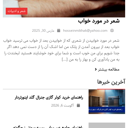
شعر و ادبیات
شعر در مورد خواب
hosseinmikhak@yahoo.com
مارس 30, 2025
شعر در مورد خوابیدن از شعری که از خوابیدن بعد از خواب می ترسید خواب
خواب بعد از بیرون آمدن از پلک من اما اشک آن را از دست نمی دهد اگر
جدا شویم برای من خوب است و شما برای خود خوشایند هستید لبخندت را
به من یادآوری کن و بهار را به من […]
مطالعه بیشتر
آخرین خبرها
راهنمای خرید کولر گازی جنرال‌ گلد اینورتر‌دار
آگوست 6, 2026
راهنمای جامع عیب یابی ریسه سوزنی: چگونه