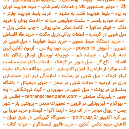
球
–
موتور جستجوی کالا و خدمات باهم شاپ
–
بلیط هواپیما تهران
به یزد
–
بلیط هواپیما قشم به مشهد
–
خرید بلیط هواپیما چارتر
–
امداد خودرو
رامسر
–
ساعت جولیوس مردانه
–
اقامت یونان با خرید
ملک
–
فیلتر ساکورا
–
اقامت تمکن مالی یونان
–
چاپ عکس پ
ازل
–
مبل شویی در گرمدره
–
قطعات
یدکی دریل مگنت
–
خرید طلا اقساطی
–
خرید دستگاه ضبط تصویر
–
خرید بلیط هواپیما
–
مبل شویی در
شهرری
–
آموزش power bi
–
خرید دوره
پیلاتس
–
آزمون آنلاین آیین
نامه رانندگی
–
شیشه خم
–
دوچرخه اورجینال ارسال رایگان ن
قد
اقساط
–
تاج گل
–
مبل شویی در کوهک
–
انتخاب تابلو مغازه مناسب
کسب‌وکار؛ از طراحی تا اجرای تابلوسازی
–
لباس بچگانه دخترانه سایت
نیکو کودک
–
مبل شویی در رسالت
–
نمایندگی نرم افزار حسابداری
باران در ارومیه
–
موکت شویی در محل
–
منوی دیجیتال
–
باشگاه
بدنسازی در پونک
–
مبل شویی در سهروردی
–
گیت فروشگاهی
–
پله
چوبی
–
بلبرینگ صنعتی
–
tehranscreenpanel.com
–
اطلس بار
–
بیوگرام
–
فیزیوتراپی در قزوین
–
تجهیزات معدن
–
پروتئین بار
–
شهر
چمن
–
رویال مهاجر
–
ار اف برند
–
آبنما آکوا
–
قیمت و خرید نوروا بی
بی کرم اکتیپور :point_up_2:
–
تعمیر
گاه گیربکس در شرق تهران
–
کاهش حجم عکس آنلاین
–
خرید فالوور اینستاگرام
–
جوانه کتاب
–