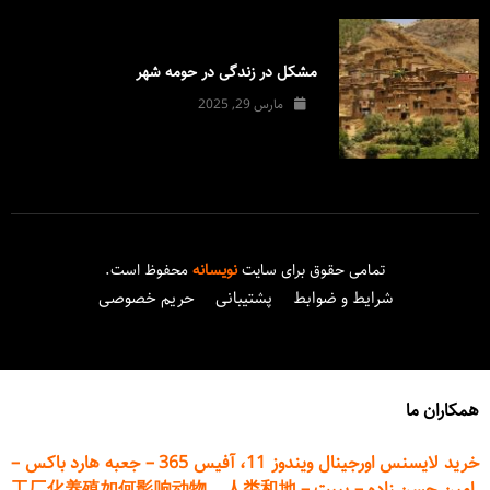
مشکل در زندگی در حومه شهر
مارس 29, 2025
تمامی حقوق برای سایت
نویسانه
محفوظ است.
شرایط و ضوابط
پشتیبانی
حریم خصوصی
همکاران ما
خرید لایسنس اورجینال ویندوز 11، آفیس 365
–
جعبه هارد باکس
–
امین حسن زاده
–
پیپت
–
工厂化养殖如何影响动物、人类和地