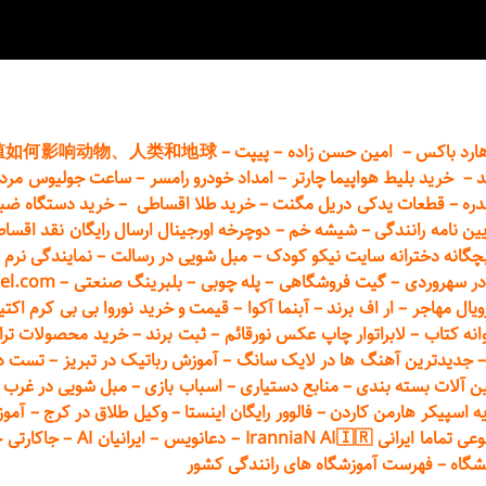
ارد باکس
–
امین حسن زاده
–
پیپت
–
殖如何影响动物、人类和地球
د
–
خرید بلیط هواپیما چارتر
–
امداد خودرو
رامسر
–
ساعت جولیوس مردا
دره
–
قطعات
یدکی دریل مگنت
–
خرید طلا اقساطی
–
خرید دستگاه ضب
یین نامه رانندگی
–
شیشه خم
–
دوچرخه اورجینال ارسال رایگان ن
قد اقسا
چگانه دخترانه سایت نیکو کودک
–
مبل شویی در رسالت
–
نمایندگی نرم ا
ر سهروردی
–
گیت فروشگاهی
–
پله چوبی
–
بلبرینگ صنعتی
–
el.com
ویال مهاجر
–
ار اف برند
–
آبنما آکوا
–
قیمت و خرید نوروا بی بی کرم اکتیپور :t_up_2
انه کتاب
–
لابراتوار چاپ عکس نورقائم
–
ثبت برند
–
خرید محصولات تر
جدیدترین آهنگ ها در لایک سانگ
–
آموزش
رباتیک در تبریز
–
تست دوا
ن آلات بسته بندی
–
منابع دستیاری
–
اسباب بازی
–
مبل شویی در غرب ت
ه اسپیکر هارمن کاردن
–
فالوور رایگان اینستا
–
وکیل طلاق در کرج
–
آموز
 ایرانی IranniaN AI🇮🇷
–
دعانویس
–
ایرانیان AI
–
جاکارتی 
شگاه
–
فهرست آموزشگاه های رانندگی کشور