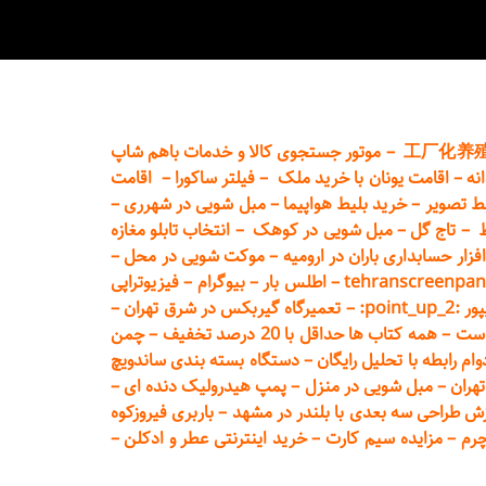
工厂化养
–
موتور جستجوی کالا و خدمات باهم شاپ
نه
–
اقامت یونان با خرید ملک
–
فیلتر ساکورا
–
اقامت
ط تصویر
–
خرید بلیط هواپیما
–
مبل شویی در شهرری
–
ط
–
تاج گل
–
مبل شویی در کوهک
–
انتخاب تابلو مغازه
فزار حسابداری باران در ارومیه
–
موکت شویی در محل
–
tehranscreenpan
–
اطلس بار
–
بیوگرام
–
فیزیوتراپی
poin:
–
تعمیر
گاه گیربکس در شرق تهران
–
است
–
همه کتاب ها حداقل با 20 درصد تخفیف
–
چمن
م رابطه با تحلیل رایگان
–
دستگاه بسته‌ بندی ساندویچ
هران
–
مبل شوی
ی در منزل
–
پمپ هیدرولیک دنده ای
–
ش طراحی سه بعدی با بلندر در مشهد
–
باربری فیروزکوه
چرم
–
مزایده سیم کارت
–
خرید اینترنتی عطر و ادکلن
–