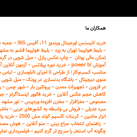
همکاران ما
خرید لایسنس اورجینال ویندوز 11، آفیس 365
–
جعبه ه
–
بلیط هواپیما تهران
به یزد
–
بلیط هواپیما قشم به مشه
تمکن مالی یونان
–
چاپ عکس پ
ازل
–
مبل شویی در گرم
آموزش power bi
–
خرید دوره
پیلاتس
–
آزمون آنلاین آ
مناسب کسب‌وکار؛ از طراحی تا اجرای تابلوسازی
–
لباس ب
منوی دیجیتال
–
باشگاه بدنسازی در پونک
–
مبل شویی د
در قزوین
–
تجهیزات معدن
–
پروتئین بار
–
شهر چمن
–
ر
کاهش حجم عکس آنلاین
–
خرید فالوور اینستاگرام
–
جو
مصنوعی
–
مغزافزار
–
مخزن افزونه وردپرس
–
تور مشهد
–
سرد عدیلی
–
فروش بی واسطه به
کشورهای عربی
–
ماشی
ابزار ماشین
–
کربنات کلسیم کوتد مش 2500
–
خرید پای
–
راهنمای انتخاب جراح بینی
–
منو آنلاین
–
هوش مصنوعی تماما
چگونه آب استخر را سریع تر گرم کنیم
–
فیلمبرداری نمای