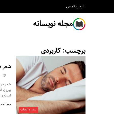
درباره
تماس
مجله نویسانه
برچسب:
کاربردی
شعر د
m
شعر در م
بیرون آ
است و شم
مطالعه 
شعر و ادبیات