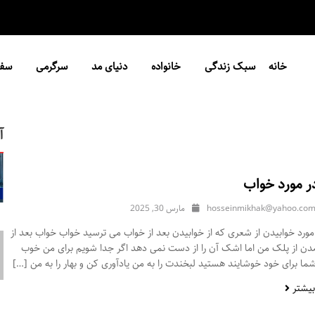
خانه
سبک زندگی
خانواده
دنیای مد
سرگرمی
سفر
آ
ر مورد خواب
hosseinmikhak@yahoo.co
مارس 30, 2025
ورد خوابیدن از شعری که از خوابیدن بعد از خواب می ترسید خواب خواب بعد از
مدن از پلک من اما اشک آن را از دست نمی دهد اگر جدا شویم برای من خوب
ا برای خود خوشایند هستید لبخندت را به من یادآوری کن و بهار را به من […]
بیشتر