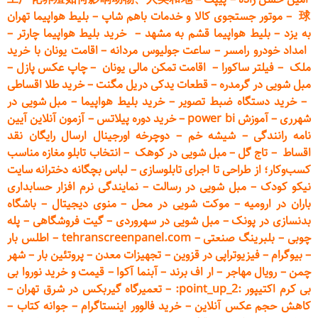
球
–
موتور جستجوی کالا و خدمات باهم شاپ
–
بلیط هواپیما تهران
به یزد
–
بلیط هواپیما قشم به مشهد
–
خرید بلیط هواپیما چارتر
–
امداد خودرو
رامسر
–
ساعت جولیوس مردانه
–
اقامت یونان با خرید
ملک
–
فیلتر ساکورا
–
اقامت تمکن مالی یونان
–
چاپ عکس پ
ازل
–
مبل شویی در گرمدره
–
قطعات
یدکی دریل مگنت
–
خرید طلا اقساطی
–
خرید دستگاه ضبط تصویر
–
خرید بلیط هواپیما
–
مبل شویی در
شهرری
–
آموزش power bi
–
خرید دوره
پیلاتس
–
آزمون آنلاین آیین
نامه رانندگی
–
شیشه خم
–
دوچرخه اورجینال ارسال رایگان ن
قد
اقساط
–
تاج گل
–
مبل شویی در کوهک
–
انتخاب تابلو مغازه مناسب
کسب‌وکار؛ از طراحی تا اجرای تابلوسازی
–
لباس بچگانه دخترانه سایت
نیکو کودک
–
مبل شویی در رسالت
–
نمایندگی نرم افزار حسابداری
باران در ارومیه
–
موکت شویی در محل
–
منوی دیجیتال
–
باشگاه
بدنسازی در پونک
–
مبل شویی در سهروردی
–
گیت فروشگاهی
–
پله
چوبی
–
بلبرینگ صنعتی
–
tehranscreenpanel.com
–
اطلس بار
–
بیوگرام
–
فیزیوتراپی در قزوین
–
تجهیزات معدن
–
پروتئین بار
–
شهر
چمن
–
رویال مهاجر
–
ار اف برند
–
آبنما آکوا
–
قیمت و خرید نوروا بی
بی کرم اکتیپور :point_up_2:
–
تعمیر
گاه گیربکس در شرق تهران
–
کاهش حجم عکس آنلاین
–
خرید فالوور اینستاگرام
–
جوانه کتاب
–