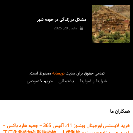
مشکل در زندگی در حومه شهر
مارس 29, 2025
تمامی حقوق برای سایت
نویسانه
محفوظ است.
شرایط و ضوابط
پشتیبانی
حریم خصوصی
همکاران ما
خرید لایسنس اورجینال ویندوز 11، آفیس 365
–
جعبه هارد باکس
–
امین حسن زاده
–
پیپت
–
工厂化养殖如何影响动物、人类和地