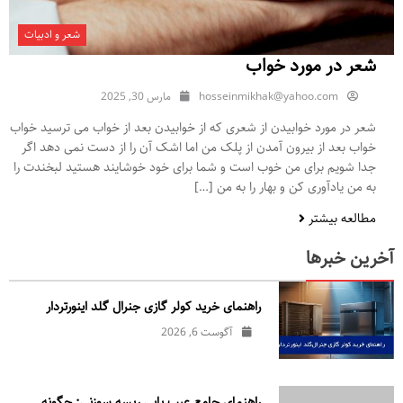
شعر و ادبیات
شعر در مورد خواب
hosseinmikhak@yahoo.com
مارس 30, 2025
شعر در مورد خوابیدن از شعری که از خوابیدن بعد از خواب می ترسید خواب
خواب بعد از بیرون آمدن از پلک من اما اشک آن را از دست نمی دهد اگر
جدا شویم برای من خوب است و شما برای خود خوشایند هستید لبخندت را
به من یادآوری کن و بهار را به من […]
مطالعه بیشتر
آخرین خبرها
راهنمای خرید کولر گازی جنرال‌ گلد اینورتر‌دار
آگوست 6, 2026
راهنمای جامع عیب یابی ریسه سوزنی: چگونه