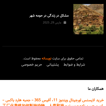
مشکل در زندگی در حومه شهر
مارس 29, 2025
تمامی حقوق برای سایت
نویسانه
محفوظ است.
شرایط و ضوابط
پشتیبانی
حریم خصوصی
همکاران ما
خرید لایسنس اورجینال ویندوز 11، آفیس 365
–
جعبه هارد باکس
–
امین حسن زاده
–
پیپت
–
工厂化养殖如何影响动物、人类和地