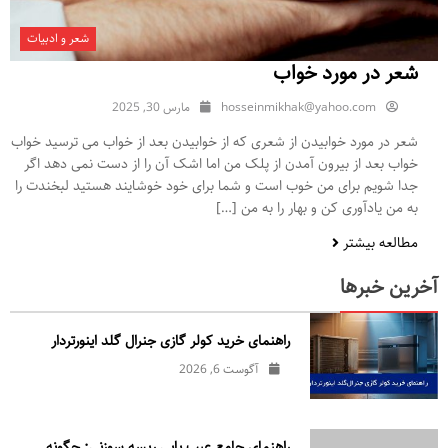
شعر و ادبیات
شعر در مورد خواب
hosseinmikhak@yahoo.com
مارس 30, 2025
شعر در مورد خوابیدن از شعری که از خوابیدن بعد از خواب می ترسید خواب
خواب بعد از بیرون آمدن از پلک من اما اشک آن را از دست نمی دهد اگر
جدا شویم برای من خوب است و شما برای خود خوشایند هستید لبخندت را
به من یادآوری کن و بهار را به من […]
مطالعه بیشتر
آخرین خبرها
راهنمای خرید کولر گازی جنرال‌ گلد اینورتر‌دار
آگوست 6, 2026
راهنمای جامع عیب یابی ریسه سوزنی: چگونه