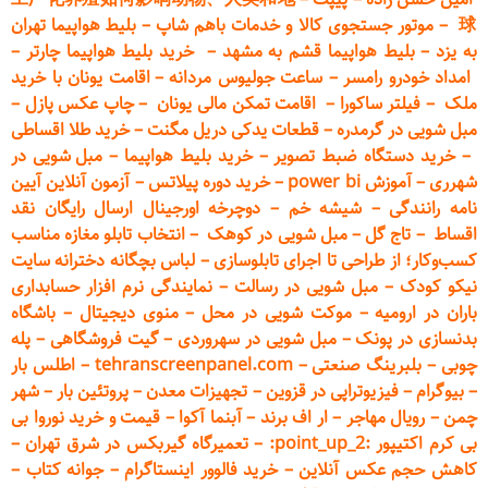
球
–
موتور جستجوی کالا و خدمات باهم شاپ
–
بلیط هواپیما تهران
به یزد
–
بلیط هواپیما قشم به مشهد
–
خرید بلیط هواپیما چارتر
–
امداد خودرو
رامسر
–
ساعت جولیوس مردانه
–
اقامت یونان با خرید
ملک
–
فیلتر ساکورا
–
اقامت تمکن مالی یونان
–
چاپ عکس پ
ازل
–
مبل شویی در گرمدره
–
قطعات
یدکی دریل مگنت
–
خرید طلا اقساطی
–
خرید دستگاه ضبط تصویر
–
خرید بلیط هواپیما
–
مبل شویی در
شهرری
–
آموزش power bi
–
خرید دوره
پیلاتس
–
آزمون آنلاین آیین
نامه رانندگی
–
شیشه خم
–
دوچرخه اورجینال ارسال رایگان ن
قد
اقساط
–
تاج گل
–
مبل شویی در کوهک
–
انتخاب تابلو مغازه مناسب
کسب‌وکار؛ از طراحی تا اجرای تابلوسازی
–
لباس بچگانه دخترانه سایت
نیکو کودک
–
مبل شویی در رسالت
–
نمایندگی نرم افزار حسابداری
باران در ارومیه
–
موکت شویی در محل
–
منوی دیجیتال
–
باشگاه
بدنسازی در پونک
–
مبل شویی در سهروردی
–
گیت فروشگاهی
–
پله
چوبی
–
بلبرینگ صنعتی
–
tehranscreenpanel.com
–
اطلس بار
–
بیوگرام
–
فیزیوتراپی در قزوین
–
تجهیزات معدن
–
پروتئین بار
–
شهر
چمن
–
رویال مهاجر
–
ار اف برند
–
آبنما آکوا
–
قیمت و خرید نوروا بی
بی کرم اکتیپور :point_up_2:
–
تعمیر
گاه گیربکس در شرق تهران
–
کاهش حجم عکس آنلاین
–
خرید فالوور اینستاگرام
–
جوانه کتاب
–