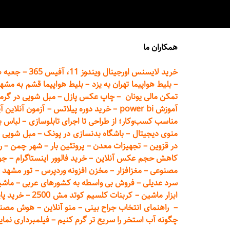
همکاران ما
خرید لایسنس اورجینال ویندوز 11، آفیس 365
–
جعبه ه
–
بلیط هواپیما تهران
به یزد
–
بلیط هواپیما قشم به مشه
تمکن مالی یونان
–
چاپ عکس پ
ازل
–
مبل شویی در گرم
آموزش power bi
–
خرید دوره
پیلاتس
–
آزمون آنلاین آ
مناسب کسب‌وکار؛ از طراحی تا اجرای تابلوسازی
–
لباس ب
منوی دیجیتال
–
باشگاه بدنسازی در پونک
–
مبل شویی د
در قزوین
–
تجهیزات معدن
–
پروتئین بار
–
شهر چمن
–
ر
کاهش حجم عکس آنلاین
–
خرید فالوور اینستاگرام
–
جو
مصنوعی
–
مغزافزار
–
مخزن افزونه وردپرس
–
تور مشهد
–
سرد عدیلی
–
فروش بی واسطه به
کشورهای عربی
–
ماشی
ابزار ماشین
–
کربنات کلسیم کوتد مش 2500
–
خرید پای
–
راهنمای انتخاب جراح بینی
–
منو آنلاین
–
هوش مصنوعی تماما
چگونه آب استخر را سریع تر گرم کنیم
–
فیلمبرداری نمای