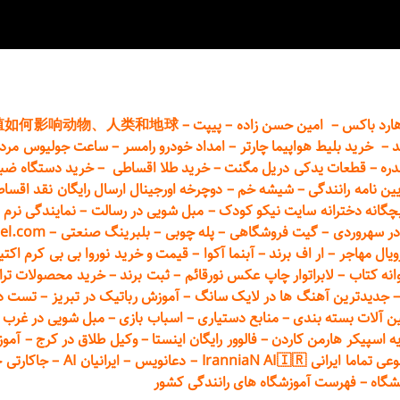
ارد باکس
–
امین حسن زاده
–
پیپت
–
殖如何影响动物、人类和地球
د
–
خرید بلیط هواپیما چارتر
–
امداد خودرو
رامسر
–
ساعت جولیوس مردا
دره
–
قطعات
یدکی دریل مگنت
–
خرید طلا اقساطی
–
خرید دستگاه ضب
یین نامه رانندگی
–
شیشه خم
–
دوچرخه اورجینال ارسال رایگان ن
قد اقسا
چگانه دخترانه سایت نیکو کودک
–
مبل شویی در رسالت
–
نمایندگی نرم ا
ر سهروردی
–
گیت فروشگاهی
–
پله چوبی
–
بلبرینگ صنعتی
–
el.com
ویال مهاجر
–
ار اف برند
–
آبنما آکوا
–
قیمت و خرید نوروا بی بی کرم اکتیپور :t_up_2
انه کتاب
–
لابراتوار چاپ عکس نورقائم
–
ثبت برند
–
خرید محصولات تر
جدیدترین آهنگ ها در لایک سانگ
–
آموزش
رباتیک در تبریز
–
تست دوا
ن آلات بسته بندی
–
منابع دستیاری
–
اسباب بازی
–
مبل شویی در غرب ت
ه اسپیکر هارمن کاردن
–
فالوور رایگان اینستا
–
وکیل طلاق در کرج
–
آموز
 ایرانی IranniaN AI🇮🇷
–
دعانویس
–
ایرانیان AI
–
جاکارتی 
شگاه
–
فهرست آموزشگاه های رانندگی کشور