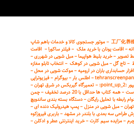
工厂化养
–
موتور جستجوی کالا و خدمات باهم شاپ
نه
–
اقامت یونان با خرید ملک
–
فیلتر ساکورا
–
اقامت
ط تصویر
–
خرید بلیط هواپیما
–
مبل شویی در شهرری
–
ط
–
تاج گل
–
مبل شویی در کوهک
–
انتخاب تابلو مغازه
فزار حسابداری باران در ارومیه
–
موکت شویی در محل
–
tehranscreenpan
–
اطلس بار
–
بیوگرام
–
فیزیوتراپی
poin:
–
تعمیر
گاه گیربکس در شرق تهران
–
است
–
همه کتاب ها حداقل با 20 درصد تخفیف
–
چمن
م رابطه با تحلیل رایگان
–
دستگاه بسته‌ بندی ساندویچ
هران
–
مبل شوی
ی در منزل
–
پمپ هیدرولیک دنده ای
–
ش طراحی سه بعدی با بلندر در مشهد
–
باربری فیروزکوه
چرم
–
مزایده سیم کارت
–
خرید اینترنتی عطر و ادکلن
–