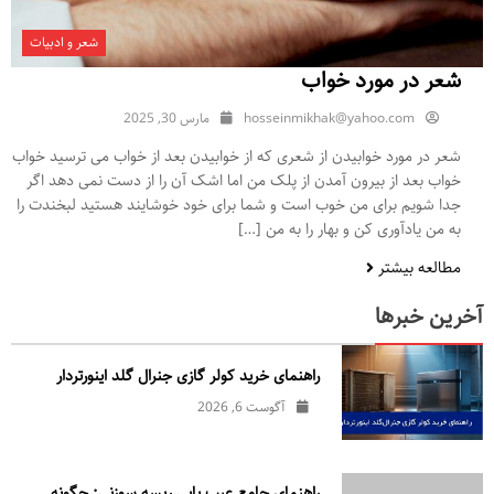
شعر و ادبیات
شعر در مورد خواب
hosseinmikhak@yahoo.com
مارس 30, 2025
شعر در مورد خوابیدن از شعری که از خوابیدن بعد از خواب می ترسید خواب
خواب بعد از بیرون آمدن از پلک من اما اشک آن را از دست نمی دهد اگر
جدا شویم برای من خوب است و شما برای خود خوشایند هستید لبخندت را
به من یادآوری کن و بهار را به من […]
مطالعه بیشتر
آخرین خبرها
راهنمای خرید کولر گازی جنرال‌ گلد اینورتر‌دار
آگوست 6, 2026
راهنمای جامع عیب یابی ریسه سوزنی: چگونه