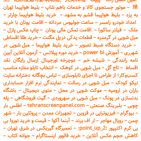
球
–
موتور جستجوی کالا و خدمات باهم شاپ
–
بلیط هواپیما تهران
به یزد
–
بلیط هواپیما قشم به مشهد
–
خرید بلیط هواپیما چارتر
–
امداد خودرو
رامسر
–
ساعت جولیوس مردانه
–
اقامت یونان با خرید
ملک
–
فیلتر ساکورا
–
اقامت تمکن مالی یونان
–
چاپ عکس پ
ازل
–
مبل شویی در گرمدره
–
قطعات
یدکی دریل مگنت
–
خرید طلا اقساطی
–
خرید دستگاه ضبط تصویر
–
خرید بلیط هواپیما
–
مبل شویی در
شهرری
–
آموزش power bi
–
خرید دوره
پیلاتس
–
آزمون آنلاین آیین
نامه رانندگی
–
شیشه خم
–
دوچرخه اورجینال ارسال رایگان ن
قد
اقساط
–
تاج گل
–
مبل شویی در کوهک
–
انتخاب تابلو مغازه مناسب
کسب‌وکار؛ از طراحی تا اجرای تابلوسازی
–
لباس بچگانه دخترانه سایت
نیکو کودک
–
مبل شویی در رسالت
–
نمایندگی نرم افزار حسابداری
باران در ارومیه
–
موکت شویی در محل
–
منوی دیجیتال
–
باشگاه
بدنسازی در پونک
–
مبل شویی در سهروردی
–
گیت فروشگاهی
–
پله
چوبی
–
بلبرینگ صنعتی
–
tehranscreenpanel.com
–
اطلس بار
–
بیوگرام
–
فیزیوتراپی در قزوین
–
تجهیزات معدن
–
پروتئین بار
–
شهر
چمن
–
رویال مهاجر
–
ار اف برند
–
آبنما آکوا
–
قیمت و خرید نوروا بی
بی کرم اکتیپور :point_up_2:
–
تعمیر
گاه گیربکس در شرق تهران
–
کاهش حجم عکس آنلاین
–
خرید فالوور اینستاگرام
–
جوانه کتاب
–