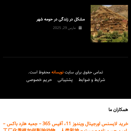
مشکل در زندگی در حومه شهر
مارس 29, 2025
تمامی حقوق برای سایت
نویسانه
محفوظ است.
شرایط و ضوابط
پشتیبانی
حریم خصوصی
همکاران ما
خرید لایسنس اورجینال ویندوز 11، آفیس 365
–
جعبه هارد باکس
–
امین حسن زاده
–
پیپت
–
工厂化养殖如何影响动物、人类和地