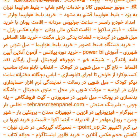
球
–
موتور جستجوی کالا و خدمات باهم شاپ
–
بلیط هواپیما تهران
به یزد
–
بلیط هواپیما قشم به مشهد
–
خرید بلیط هواپیما چارتر
–
امداد خودرو
رامسر
–
ساعت جولیوس مردانه
–
اقامت یونان با خرید
ملک
–
فیلتر ساکورا
–
اقامت تمکن مالی یونان
–
چاپ عکس پ
ازل
–
مبل شویی در گرمدره
–
قطعات
یدکی دریل مگنت
–
خرید طلا اقساطی
–
خرید دستگاه ضبط تصویر
–
خرید بلیط هواپیما
–
مبل شویی در
شهرری
–
آموزش power bi
–
خرید دوره
پیلاتس
–
آزمون آنلاین آیین
نامه رانندگی
–
شیشه خم
–
دوچرخه اورجینال ارسال رایگان ن
قد
اقساط
–
تاج گل
–
مبل شویی در کوهک
–
انتخاب تابلو مغازه مناسب
کسب‌وکار؛ از طراحی تا اجرای تابلوسازی
–
لباس بچگانه دخترانه سایت
نیکو کودک
–
مبل شویی در رسالت
–
نمایندگی نرم افزار حسابداری
باران در ارومیه
–
موکت شویی در محل
–
منوی دیجیتال
–
باشگاه
بدنسازی در پونک
–
مبل شویی در سهروردی
–
گیت فروشگاهی
–
پله
چوبی
–
بلبرینگ صنعتی
–
tehranscreenpanel.com
–
اطلس بار
–
بیوگرام
–
فیزیوتراپی در قزوین
–
تجهیزات معدن
–
پروتئین بار
–
شهر
چمن
–
رویال مهاجر
–
ار اف برند
–
آبنما آکوا
–
قیمت و خرید نوروا بی
بی کرم اکتیپور :point_up_2:
–
تعمیر
گاه گیربکس در شرق تهران
–
کاهش حجم عکس آنلاین
–
خرید فالوور اینستاگرام
–
جوانه کتاب
–