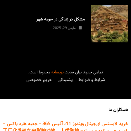
مشکل در زندگی در حومه شهر
مارس 29, 2025
تمامی حقوق برای سایت
نویسانه
محفوظ است.
شرایط و ضوابط
پشتیبانی
حریم خصوصی
همکاران ما
خرید لایسنس اورجینال ویندوز 11، آفیس 365
–
جعبه هارد باکس
–
امین حسن زاده
–
پیپت
–
工厂化养殖如何影响动物、人类和地