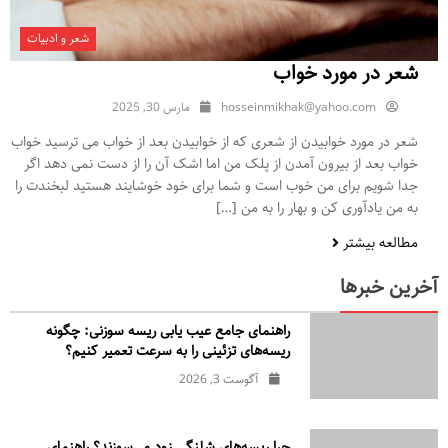
شعر و ادبیات
شعر در مورد خواب
hosseinmikhak@yahoo.com
مارس 30, 2025
شعر در مورد خوابیدن از شعری که از خوابیدن بعد از خواب می ترسید خواب
خواب بعد از بیرون آمدن از پلک من اما اشک آن را از دست نمی دهد اگر
جدا شویم برای من خوب است و شما برای خود خوشایند هستید لبخندت را
به من یادآوری کن و بهار را به من […]
مطالعه بیشتر
آخرین خبرها
راهنمای جامع عیب یابی ریسه سوزنی: چگونه
ریسه‌های تزئینی را به سرعت تعمیر کنیم؟
آگوست 3, 2026
چرا ریسه‌های شلنگی زود می‌سوزند؟ راهنمای