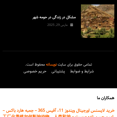
مشکل در زندگی در حومه شهر
مارس 29, 2025
تمامی حقوق برای سایت
نویسانه
محفوظ است.
شرایط و ضوابط
پشتیبانی
حریم خصوصی
همکاران ما
خرید لایسنس اورجینال ویندوز 11، آفیس 365
–
جعبه هارد باکس
–
امین حسن زاده
–
پیپت
–
工厂化养殖如何影响动物、人类和地