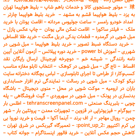
球
–
موتور جستجوی کالا و خدمات باهم شاپ
–
بلیط هواپیما تهران
به یزد
–
بلیط هواپیما قشم به مشهد
–
خرید بلیط هواپیما چارتر
–
امداد خودرو
رامسر
–
ساعت جولیوس مردانه
–
اقامت یونان با خرید
ملک
–
فیلتر ساکورا
–
اقامت تمکن مالی یونان
–
چاپ عکس پ
ازل
–
مبل شویی در گرمدره
–
قطعات
یدکی دریل مگنت
–
خرید طلا اقساطی
–
خرید دستگاه ضبط تصویر
–
خرید بلیط هواپیما
–
مبل شویی در
شهرری
–
آموزش power bi
–
خرید دوره
پیلاتس
–
آزمون آنلاین آیین
نامه رانندگی
–
شیشه خم
–
دوچرخه اورجینال ارسال رایگان ن
قد
اقساط
–
تاج گل
–
مبل شویی در کوهک
–
انتخاب تابلو مغازه مناسب
کسب‌وکار؛ از طراحی تا اجرای تابلوسازی
–
لباس بچگانه دخترانه سایت
نیکو کودک
–
مبل شویی در رسالت
–
نمایندگی نرم افزار حسابداری
باران در ارومیه
–
موکت شویی در محل
–
منوی دیجیتال
–
باشگاه
بدنسازی در پونک
–
مبل شویی در سهروردی
–
گیت فروشگاهی
–
پله
چوبی
–
بلبرینگ صنعتی
–
tehranscreenpanel.com
–
اطلس بار
–
بیوگرام
–
فیزیوتراپی در قزوین
–
تجهیزات معدن
–
پروتئین بار
–
شهر
چمن
–
رویال مهاجر
–
ار اف برند
–
آبنما آکوا
–
قیمت و خرید نوروا بی
بی کرم اکتیپور :point_up_2:
–
تعمیر
گاه گیربکس در شرق تهران
–
کاهش حجم عکس آنلاین
–
خرید فالوور اینستاگرام
–
جوانه کتاب
–