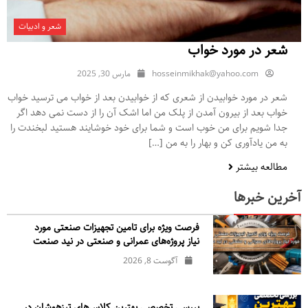
شعر و ادبیات
شعر در مورد خواب
hosseinmikhak@yahoo.com
مارس 30, 2025
شعر در مورد خوابیدن از شعری که از خوابیدن بعد از خواب می ترسید خواب
خواب بعد از بیرون آمدن از پلک من اما اشک آن را از دست نمی دهد اگر
جدا شویم برای من خوب است و شما برای خود خوشایند هستید لبخندت را
به من یادآوری کن و بهار را به من […]
مطالعه بیشتر
آخرین خبرها
فرصت ویژه برای تامین تجهیزات صنعتی مورد
نیاز پروژه‌های عمرانی و صنعتی در نید صنعت
آگوست 8, 2026
بررسی تخصصی بهترین کلاس‌های تیزهوشان در