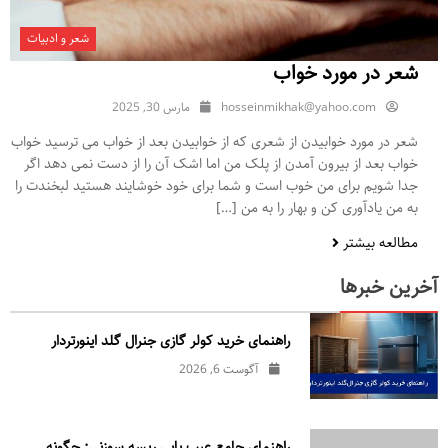
شعر و ادبیات
شعر در مورد خواب
hosseinmikhak@yahoo.com
مارس 30, 2025
شعر در مورد خوابیدن از شعری که از خوابیدن بعد از خواب می ترسید خواب
خواب بعد از بیرون آمدن از پلک من اما اشک آن را از دست نمی دهد اگر
جدا شویم برای من خوب است و شما برای خود خوشایند هستید لبخندت را
به من یادآوری کن و بهار را به من […]
مطالعه بیشتر
آخرین خبرها
راهنمای خرید کولر گازی جنرال‌ گلد اینورتر‌دار
آگوست 6, 2026
راهنمای جامع عیب یابی ریسه سوزنی: چگونه