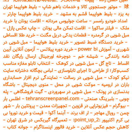
球
–
موتور جستجوی کالا و خدمات باهم شاپ
–
بلیط هواپیما تهران
به یزد
–
بلیط هواپیما قشم به مشهد
–
خرید بلیط هواپیما چارتر
–
امداد خودرو
رامسر
–
ساعت جولیوس مردانه
–
اقامت یونان با خرید
ملک
–
فیلتر ساکورا
–
اقامت تمکن مالی یونان
–
چاپ عکس پ
ازل
–
مبل شویی در گرمدره
–
قطعات
یدکی دریل مگنت
–
خرید طلا اقساطی
–
خرید دستگاه ضبط تصویر
–
خرید بلیط هواپیما
–
مبل شویی در
شهرری
–
آموزش power bi
–
خرید دوره
پیلاتس
–
آزمون آنلاین آیین
نامه رانندگی
–
شیشه خم
–
دوچرخه اورجینال ارسال رایگان ن
قد
اقساط
–
تاج گل
–
مبل شویی در کوهک
–
انتخاب تابلو مغازه مناسب
کسب‌وکار؛ از طراحی تا اجرای تابلوسازی
–
لباس بچگانه دخترانه سایت
نیکو کودک
–
مبل شویی در رسالت
–
نمایندگی نرم افزار حسابداری
باران در ارومیه
–
موکت شویی در محل
–
منوی دیجیتال
–
باشگاه
بدنسازی در پونک
–
مبل شویی در سهروردی
–
گیت فروشگاهی
–
پله
چوبی
–
بلبرینگ صنعتی
–
tehranscreenpanel.com
–
اطلس بار
–
بیوگرام
–
فیزیوتراپی در قزوین
–
تجهیزات معدن
–
پروتئین بار
–
شهر
چمن
–
رویال مهاجر
–
ار اف برند
–
آبنما آکوا
–
قیمت و خرید نوروا بی
بی کرم اکتیپور :point_up_2:
–
تعمیر
گاه گیربکس در شرق تهران
–
کاهش حجم عکس آنلاین
–
خرید فالوور اینستاگرام
–
جوانه کتاب
–