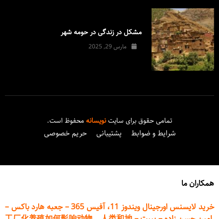
مشکل در زندگی در حومه شهر
مارس 29, 2025
تمامی حقوق برای سایت
نویسانه
محفوظ است.
شرایط و ضوابط
پشتیبانی
حریم خصوصی
همکاران ما
خرید لایسنس اورجینال ویندوز 11، آفیس 365
–
جعبه هارد باکس
–
امین حسن زاده
–
پیپت
–
工厂化养殖如何影响动物、人类和地