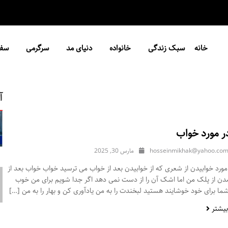
خانه
سبک زندگی
خانواده
دنیای مد
سرگرمی
سفر
آ
ر مورد خواب
hosseinmikhak@yahoo.co
مارس 30, 2025
ورد خوابیدن از شعری که از خوابیدن بعد از خواب می ترسید خواب خواب بعد از
مدن از پلک من اما اشک آن را از دست نمی دهد اگر جدا شویم برای من خوب
ا برای خود خوشایند هستید لبخندت را به من یادآوری کن و بهار را به من […]
بیشتر