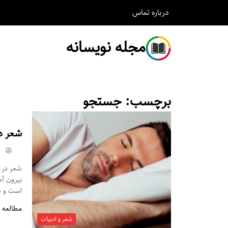
درباره
تماس
مجله نویسانه
برچسب:
جستجو
شعر د
m
شعر در م
بیرون آ
است و شم
مطالعه 
شعر و ادبیات