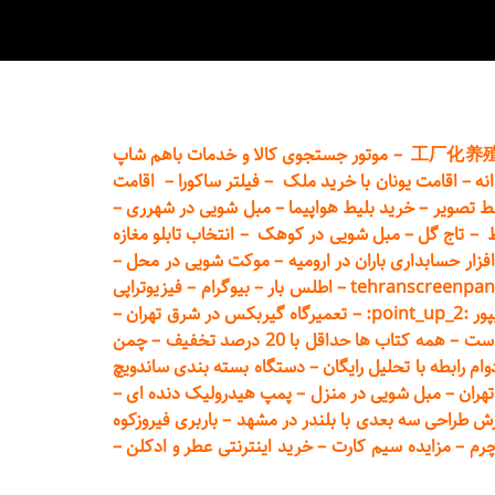
工厂化养
–
موتور جستجوی کالا و خدمات باهم شاپ
نه
–
اقامت یونان با خرید ملک
–
فیلتر ساکورا
–
اقامت
ط تصویر
–
خرید بلیط هواپیما
–
مبل شویی در شهرری
–
ط
–
تاج گل
–
مبل شویی در کوهک
–
انتخاب تابلو مغازه
فزار حسابداری باران در ارومیه
–
موکت شویی در محل
–
tehranscreenpan
–
اطلس بار
–
بیوگرام
–
فیزیوتراپی
poin:
–
تعمیر
گاه گیربکس در شرق تهران
–
است
–
همه کتاب ها حداقل با 20 درصد تخفیف
–
چمن
م رابطه با تحلیل رایگان
–
دستگاه بسته‌ بندی ساندویچ
هران
–
مبل شوی
ی در منزل
–
پمپ هیدرولیک دنده ای
–
ش طراحی سه بعدی با بلندر در مشهد
–
باربری فیروزکوه
چرم
–
مزایده سیم کارت
–
خرید اینترنتی عطر و ادکلن
–