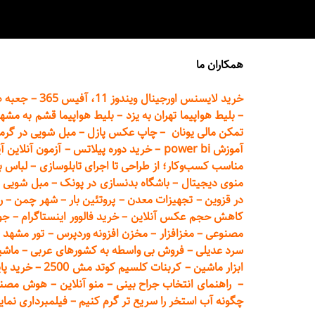
همکاران ما
خرید لایسنس اورجینال ویندوز 11، آفیس 365
–
جعبه ه
–
بلیط هواپیما تهران
به یزد
–
بلیط هواپیما قشم به مشه
تمکن مالی یونان
–
چاپ عکس پ
ازل
–
مبل شویی در گرم
آموزش power bi
–
خرید دوره
پیلاتس
–
آزمون آنلاین آ
مناسب کسب‌وکار؛ از طراحی تا اجرای تابلوسازی
–
لباس ب
منوی دیجیتال
–
باشگاه بدنسازی در پونک
–
مبل شویی د
در قزوین
–
تجهیزات معدن
–
پروتئین بار
–
شهر چمن
–
ر
کاهش حجم عکس آنلاین
–
خرید فالوور اینستاگرام
–
جو
مصنوعی
–
مغزافزار
–
مخزن افزونه وردپرس
–
تور مشهد
–
سرد عدیلی
–
فروش بی واسطه به
کشورهای عربی
–
ماشی
ابزار ماشین
–
کربنات کلسیم کوتد مش 2500
–
خرید پای
–
راهنمای انتخاب جراح بینی
–
منو آنلاین
–
هوش مصنوعی تماما
چگونه آب استخر را سریع تر گرم کنیم
–
فیلمبرداری نمای