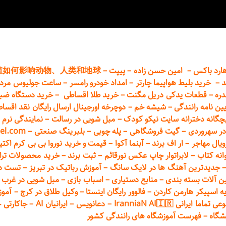
ارد باکس
–
امین حسن زاده
–
پیپت
–
殖如何影响动物、人类和地球
د
–
خرید بلیط هواپیما چارتر
–
امداد خودرو
رامسر
–
ساعت جولیوس مردا
دره
–
قطعات
یدکی دریل مگنت
–
خرید طلا اقساطی
–
خرید دستگاه ضب
یین نامه رانندگی
–
شیشه خم
–
دوچرخه اورجینال ارسال رایگان ن
قد اقسا
چگانه دخترانه سایت نیکو کودک
–
مبل شویی در رسالت
–
نمایندگی نرم ا
ر سهروردی
–
گیت فروشگاهی
–
پله چوبی
–
بلبرینگ صنعتی
–
el.com
ویال مهاجر
–
ار اف برند
–
آبنما آکوا
–
قیمت و خرید نوروا بی بی کرم اکتیپور :t_up_2
انه کتاب
–
لابراتوار چاپ عکس نورقائم
–
ثبت برند
–
خرید محصولات تر
جدیدترین آهنگ ها در لایک سانگ
–
آموزش
رباتیک در تبریز
–
تست دوا
ن آلات بسته بندی
–
منابع دستیاری
–
اسباب بازی
–
مبل شویی در غرب ت
ه اسپیکر هارمن کاردن
–
فالوور رایگان اینستا
–
وکیل طلاق در کرج
–
آموز
 ایرانی IranniaN AI🇮🇷
–
دعانویس
–
ایرانیان AI
–
جاکارتی 
شگاه
–
فهرست آموزشگاه های رانندگی کشور